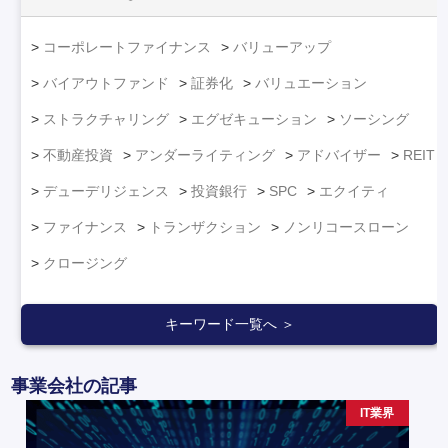
コーポレートファイナンス
バリューアップ
バイアウトファンド
証券化
バリュエーション
ストラクチャリング
エグゼキューション
ソーシング
不動産投資
アンダーライティング
アドバイザー
REIT
デューデリジェンス
投資銀行
SPC
エクイティ
ファイナンス
トランザクション
ノンリコースローン
クロージング
キーワード一覧へ ＞
事業会社の記事
IT業界