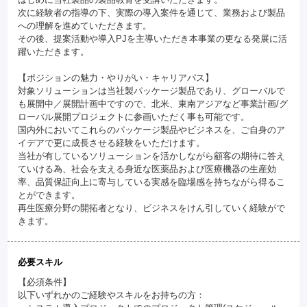
次に経験者の指導の下、実際の導入案件を通じて、業務および製品
への理解を進めていただきます。
その後、提案活動や導入PJを主導いただき本事業の更なる発展に活
躍いただきます。
【ポジションの魅力・やりがい・キャリアパス】
対象ソリューションは当社製パッケージ製品であり、グローバルで
も展開中／展開計画中ですので、北米、東南アジアなど事業計画/グ
ローバル展開プロジェクトに参画いただく事も可能です。
国内外においてこれらのパッケージ製品やビジネスを、ご自身のア
イデアで更に成長させる経験をいただけます。
当社が有しているソリューションを活かしながら顧客の期待に答え
ていける為、社会を支える身近な医薬品および医療機器の生産効
率、品質保証向上に寄与している実感を臨場感を持ちながら得るこ
とができます。
再生医療分野の開拓者となり、ビジネスをけん引していく経験がで
きます。
必要スキル
【必須条件】
以下いずれかのご経験やスキルをお持ちの方：