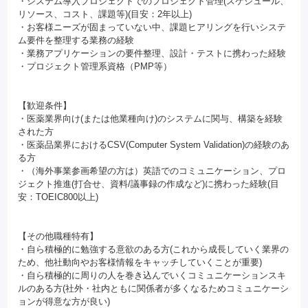
・システム導入プロジェクトでのプロジェクト管理(スケジュール、
リソース、コスト、課題等)(目安：2年以上)
・お客様ニーズが固まっていない中、課題ヒアリングを行いシステ
ム要件を整理する業務の経験
・業務アプリケーションの要件整理、設計・テストに携わった経験
・プロジェクト管理系資格（PMP等）
【歓迎条件】
・医薬業界向け(または他業種向け)のシステムに関与、構築を経験
された方
・医薬品業界におけるCSV(Computer System Validation)の経験のあ
る方
・（海外事業参画希望の方は）英語でのコミュニケーション、プロ
ジェクト推進(打合せ、資料/議事録の作成など)に携わった経験(目
安：TOEIC800以上)
【その他職種特有】
・自ら積極的に勉強する意欲のある方(これから成長していく業界の
ため、他社動向やお客様情報をキャッチしていくことが重要)
・自ら積極的に周りの人を巻き込んでいくコミュニケーションスキ
ルのある方(社外・社内ともに関係者が多くなるためコミュニケーシ
ョンが得意な方が良い)