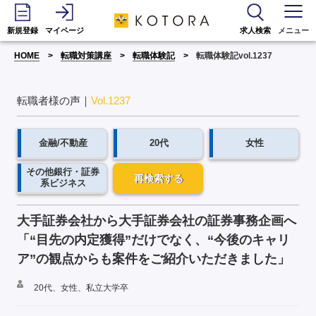
新規登録
マイページ
求人検索
メニュー
HOME
転職対策講座
転職体験記
転職体験記vol.1237
転職者様の声｜
Vol.1237
金融/不動産
20代
女性
その他銀行・証券
再検索する
系ビジネス
大手証券会社から大手証券会社の証券事務企画へ
「“目先の内定獲得”だけでなく、“今後のキャリ
ア”の観点からも案件をご紹介いただきました」
20代、女性、私立大学卒