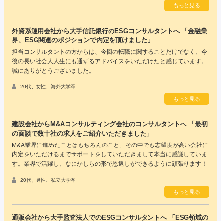
もっと見る
外資系運用会社から大手信託銀行のESGコンサルタントへ 「金融業
界、ESG関連のポジションで内定を頂けました」
担当コンサルタントの方からは、今回の転職に関することだけでなく、今
後の長い社会人人生にも通ずるアドバイスをいただけたと感じています。
誠にありがとうございました。
20代、女性、海外大学卒
もっと見る
建設会社からM&Aコンサルティング会社のコンサルタントへ 「最初
の面談で数十社の求人をご紹介いただきました」
M&A業界に進めたことはもちろんのこと、その中でも志望度が高い会社に
内定をいただけるまでサポートをしていただきまして本当に感謝していま
す。業界で活躍し、なにかしらの形で恩返しができるように頑張ります！
20代、男性、私立大学卒
もっと見る
通販会社から大手監査法人でのESGコンサルタントへ 「ESG領域の