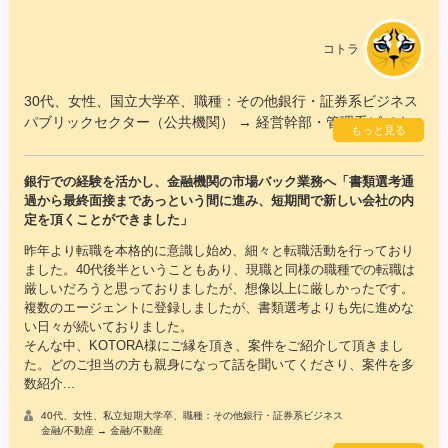
コトラ
30代、女性、国立大学卒、職種：その他銀行・証券系ビジネス
パブリックセクター（公共機関） → 経営幹部・管理系ビジネス
もっと見る
銀行での経験を活かし、金融機関の市場バック業務へ「書類選考通
過から最終面接まであっという間に進み、短期間で新しい会社の内
定を頂くことができました」
昨年より転職を本格的に意識し始め、細々と転職活動を行っており
ました。40代後半ということもあり、現職と同様の職種での転職は
厳しいだろうと思っておりましたが、想像以上に厳しかったです。
複数のエージェントに登録しましたが、書類選考よりも先に進めな
い日々が続いておりました。
そんな中、KOTORA様にご縁を頂き、案件をご紹介して頂きまし
た。どのご担当の方も親身になって話を聞いてくださり、案件を多
数紹介...
40代、女性、私立短期大学卒、職種：その他銀行・証券系ビジネス
金融/不動産 → 金融/不動産