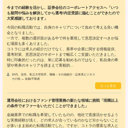
今までの経験を活かし、証券会社のコーポレートアクセスへ「いつ
も疑問や悩みを解決してから選考/内定受諾に臨むことができたので
大変感謝しております」
今回の転職活動では、自身のキャリアについて改めて考える良い機
会となりました。
一方で、複数の選択肢がある中で何を重視して意思決定すべきか悩
む場面も多くありました。
コトラには求人の紹介だけでなく、業界や企業に関する情報提供、
選考対策、意思決定のサポートまで幅広くご支援いただきました。
特に印象的だったのは、単に応募を勧めるのではなく、私自身の希
望や将来のキャリアを踏まえて客観的...
30代、女性、私立大学院卒、職種：その他銀行・証券系ビジネス
その他 → 金融/不動産
もっと見る
運用会社におけるファンド管理業務の新たな領域に挑戦「現職以上
の条件でオファーをいただくことができました」
金融業界での転職を希望していたものの、他社で直接活かせるよう
な実務経験が浅く、どの求人が合っているのかなど分からないこと
が多いまま始めた転職活動でした。ですが、コトラの豊富な求人と