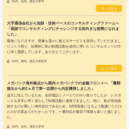
30代、女性、国立大学卒
もっと見る
大手通信会社から知財・技術ベースのコンサルティングファームへ
「面談でコンサルティングにチャレンジする前向きな姿勢になれま
した」
最後になりますが、想像を遥かに超えるサービスを提供していただきまし
たコトラ様と、結果的に私の転職活動を成功に導いたコンサルタントの方
に深く感謝しています。ありがとうございます。
30代、男性、国立大学院卒
もっと見る
メガバンク海外拠点から国内メガバンクでの金融フロントへ 「書類
提出から約1ヵ月で第一志望から内定獲得しました」
遠方に住んでいるため、全部電話とメールでのやり取りでしたが、レスポ
ンスも非常に早く安心して転職活動に邁進できました。特に、私が現地面
接するのが難しい海外在住であるため、WEB面接になるよう配慮いただけ
たのが大変ありがたかったです。一番対応が親切で情報も多いと感じまし
た。
30代、女性、海外大学卒