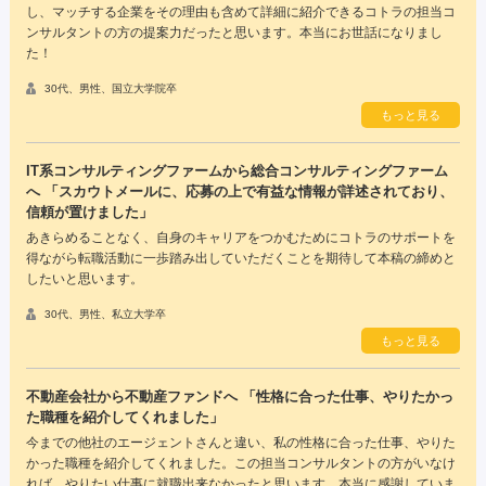
し、マッチする企業をその理由も含めて詳細に紹介できるコトラの担当コ
ンサルタントの方の提案力だったと思います。本当にお世話になりまし
た！
30代、男性、国立大学院卒
もっと見る
IT系コンサルティングファームから総合コンサルティングファーム
へ 「スカウトメールに、応募の上で有益な情報が詳述されており、
信頼が置けました」
あきらめることなく、自身のキャリアをつかむためにコトラのサポートを
得ながら転職活動に一歩踏み出していただくことを期待して本稿の締めと
したいと思います。
30代、男性、私立大学卒
もっと見る
不動産会社から不動産ファンドへ 「性格に合った仕事、やりたかっ
た職種を紹介してくれました」
今までの他社のエージェントさんと違い、私の性格に合った仕事、やりた
かった職種を紹介してくれました。この担当コンサルタントの方がいなけ
れば、やりたい仕事に就職出来なかったと思います。本当に感謝していま