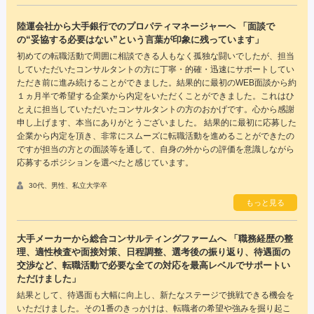
陸運会社から大手銀行でのプロパティマネージャーへ 「面談で
の“妥協する必要はない”という言葉が印象に残っています」
初めての転職活動で周囲に相談できる人もなく孤独な闘いでしたが、担当
していただいたコンサルタントの方に丁寧・的確・迅速にサポートしてい
ただき前に進み続けることができました。結果的に最初のWEB面談から約
１ヵ月半で希望する企業から内定をいただくことができました。これはひ
とえに担当していただいたコンサルタントの方のおかげです。心から感謝
申し上げます、本当にありがとうございました。 結果的に最初に応募した
企業から内定を頂き、非常にスムーズに転職活動を進めることができたの
ですが担当の方との面談等を通して、自身の外からの評価を意識しながら
応募するポジションを選べたと感じています。
30代、男性、私立大学卒
もっと見る
大手メーカーから総合コンサルティングファームへ 「職務経歴の整
理、適性検査や面接対策、日程調整、選考後の振り返り、待遇面の
交渉など、転職活動で必要な全ての対応を最高レベルでサポートい
ただけました」
結果として、待遇面も大幅に向上し、新たなステージで挑戦できる機会を
いただけました。その1番のきっかけは、転職者の希望や強みを掘り起こ