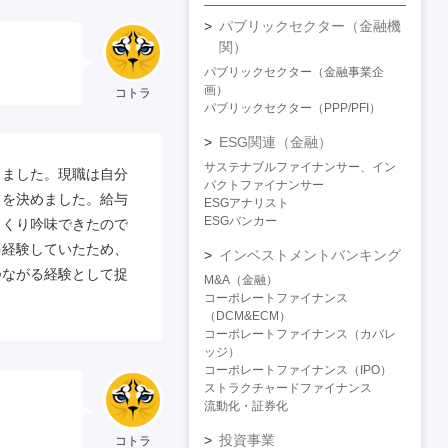
パブリックセクター（金融機
関）
パブリックセクター（金融事業企
画）
コトラ
パブリックセクター（PPP/PFI）
ESG関連（金融）
サステナブルファイナンサー、イン
りました。現職は自分
パクトファイナンサー
とを決めました。給与
ESGアナリスト
ESGバンカー
っくり吟味できたので
を経験していたため、
インベストメントバンキング
つながる経験として捉
M&A（金融）
コーポレートファイナンス
（DCM&ECM）
コーポレートファイナンス（カバレ
ッジ）
コーポレートファイナンス（IPO）
ストラクチャードファイナンス
流動化・証券化
投資事業
コトラ