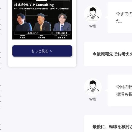
今まで
た。
W様
もっと見る ＞
今後転職先でお考え
今回の
復帰も
W様
最後に、転職を検討