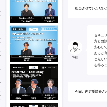
担当させていただい
セキュ
方と面
安心し
あると
W様
と厳し
を得る
今回、内定受諾をさ