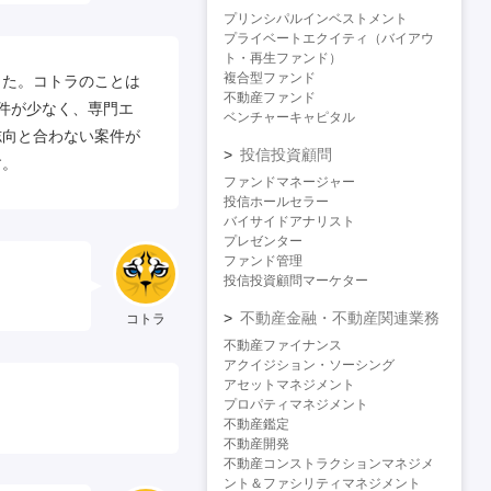
プリンシパルインベストメント
プライベートエクイティ（バイアウ
ト・再生ファンド）
複合型ファンド
した。コトラのことは
不動産ファンド
件が少なく、専門エ
ベンチャーキャピタル
志向と合わない案件が
投信投資顧問
す。
ファンドマネージャー
投信ホールセラー
バイサイドアナリスト
プレゼンター
ファンド管理
投信投資顧問マーケター
不動産金融・不動産関連業務
コトラ
不動産ファイナンス
アクイジション・ソーシング
アセットマネジメント
プロパティマネジメント
不動産鑑定
不動産開発
不動産コンストラクションマネジメ
ント＆ファシリティマネジメント