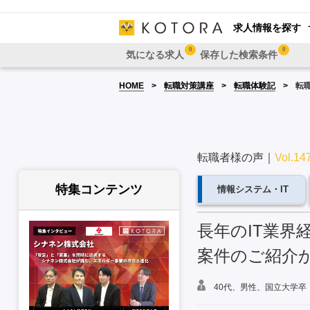
求人情報を探す
0
0
気になる求人
保存した検索条件
HOME
転職対策講座
転職体験記
転職
転職者様の声｜
Vol.14
特集コンテンツ
情報システム・IT
長年のIT業
案件のご紹介
40代、男性、国立大学卒