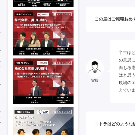
この度はご転職おめ
半年ほ
の意思
面も考
はと思
W様
現場の
えてい
コトラはどのような