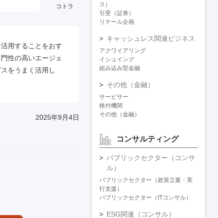
ス）
コトラ
引受（証券）
リテール企画
キャッシュレス関連ビジネス
ひ活用することをおす
アクワイアリング
専門性の高いエージェ
イシュイング
組み込み型金融
ビスをうまく活用し
その他（金融）
サービサー
格付機関
その他（金融）
2025年9月4日
コンサルティング
パブリックセクター（コンサ
ル）
パブリックセクター（政策立案・実
行支援）
パブリックセクター（ITコンサル）
ESG関連（コンサル）