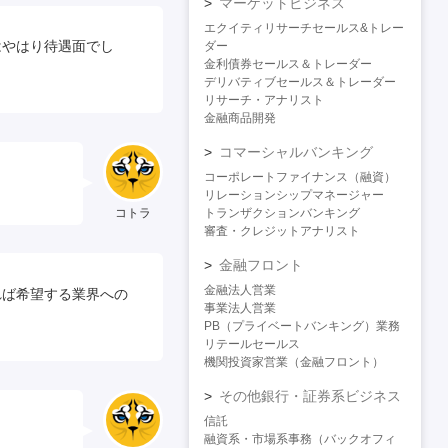
マーケットビジネス
エクイティリサーチセールス&トレー
はやはり待遇面でし
ダー
金利債券セールス＆トレーダー
デリバティブセールス＆トレーダー
リサーチ・アナリスト
金融商品開発
コマーシャルバンキング
コーポレートファイナンス（融資）
リレーションシップマネージャー
コトラ
トランザクションバンキング
審査・クレジットアナリスト
金融フロント
金融法人営業
れば希望する業界への
事業法人営業
PB（プライベートバンキング）業務
リテールセールス
機関投資家営業（金融フロント）
その他銀行・証券系ビジネス
信託
融資系・市場系事務（バックオフィ