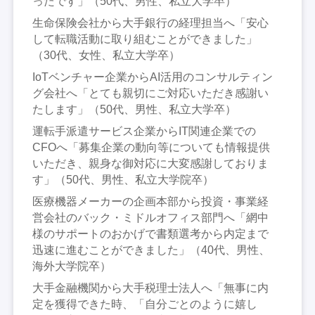
ったです」（50代、男性、私立大学卒）
生命保険会社から大手銀行の経理担当へ「安心
して転職活動に取り組むことができました」
（30代、女性、私立大学卒）
IoTベンチャー企業からAI活用のコンサルティン
グ会社へ「とても親切にご対応いただき感謝い
たします」（50代、男性、私立大学卒）
運転手派遣サービス企業からIT関連企業での
CFOへ「募集企業の動向等についても情報提供
いただき、親身な御対応に大変感謝しておりま
す」（50代、男性、私立大学院卒）
医療機器メーカーの企画本部から投資・事業経
営会社のバック・ミドルオフィス部門へ「網中
様のサポートのおかげで書類選考から内定まで
迅速に進むことができました」（40代、男性、
海外大学院卒）
大手金融機関から大手税理士法人へ「無事に内
定を獲得できた時、「自分ごとのように嬉し