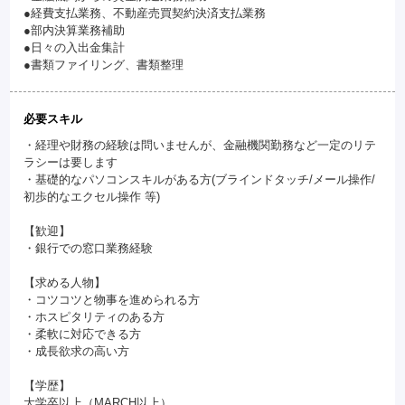
●経費支払業務、不動産売買契約決済支払業務
●部内決算業務補助
●日々の入出金集計
●書類ファイリング、書類整理
必要スキル
・経理や財務の経験は問いませんが、金融機関勤務など一定のリテ
ラシーは要します
・基礎的なパソコンスキルがある方(ブラインドタッチ/メール操作/
初歩的なエクセル操作 等)
【歓迎】
・銀行での窓口業務経験
【求める人物】
・コツコツと物事を進められる方
・ホスピタリティのある方
・柔軟に対応できる方
・成長欲求の高い方
【学歴】
大学卒以上（MARCH以上）