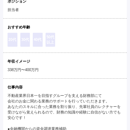
ポジション
担当者
おすすめ年齢
50代
20代
30代
40代
以上
年収イメージ
338万円〜400万円
仕事内容
不動産業界日本一を目指すグループを支える財務部にて
会社のお金に関わる業務のサポートを行っていただきます。
あなたのスキルに合った業務を割り振り、先輩社員のレクチャーを
受けながら覚えられるので、財務の知識や経験に自信がない方でも
安心です！
●金融機関からの資金調達業務補助