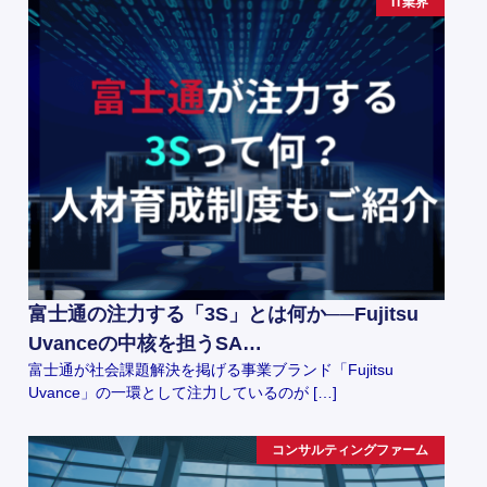
IT業界
富士通の注力する「3S」とは何か──Fujitsu
Uvanceの中核を担うSA…
富士通が社会課題解決を掲げる事業ブランド「Fujitsu
Uvance」の一環として注力しているのが […]
コンサルティングファーム