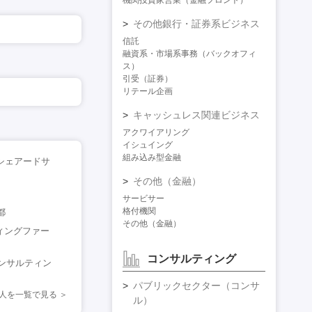
機関投資家営業（金融フロント）
その他銀行・証券系ビジネス
信託
融資系・市場系事務（バックオフィ
ス）
引受（証券）
リテール企画
キャッシュレス関連ビジネス
アクワイアリング
イシュイング
組み込み型金融
内シェアードサ
その他（金融）
サービサー
格付機関
都
その他（金融）
ィングファー
コンサルティング
コンサルティン
パブリックセクター（コンサ
求人を一覧で見る
ル）