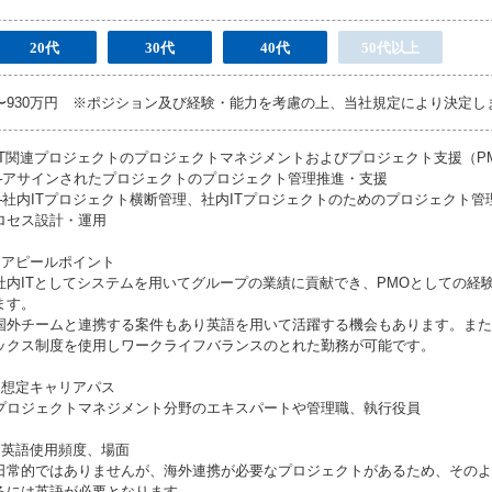
20代
30代
40代
50代以上
〜930万円 ※ポジション及び経験・能力を考慮の上、当社規定により決定し
IT関連プロジェクトのプロジェクトマネジメントおよびプロジェクト支援（P
└アサインされたプロジェクトのプロジェクト管理推進・支援
└社内ITプロジェクト横断管理、社内ITプロジェクトのためのプロジェクト管
ロセス設計・運用
●アピールポイント
社内ITとしてシステムを用いてグループの業績に貢献でき、PMOとしての経
ます。
国外チームと連携する案件もあり英語を用いて活躍する機会もあります。また
ックス制度を使用しワークライフバランスのとれた勤務が可能です。
●想定キャリアパス
プロジェクトマネジメント分野のエキスパートや管理職、執行役員
●英語使用頻度、場面
日常的ではありませんが、海外連携が必要なプロジェクトがあるため、そのよ
るには英語が必要となります。