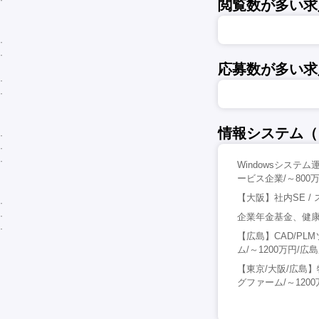
閲覧数が多い求
応募数が多い求
情報システム（
Windowsシス
ービス企業/～800
【大阪】社内SE /
企業年金基金、健康保
【広島】CAD/P
ム/～1200万円/広
【東京/大阪/広島
グファーム/～120