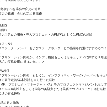
●従事すべき業務の変更の範囲
変更の範囲 会社の定める職務
●MUST
(経験）
ITシステムの開発・導入プロジェクトのPM/PLもしくはPMOの経験
（スキル）
プロジェクトメンバーおよびステークホルダーとの協業を円滑にすすめるコミ
力
アプリケーション開発か、インフラ構築もしくはセキュリティに関するIT知識
英語の実務使用に抵抗の無いこと
●WANT
アプリケーション開発 もしくは インフラ（ネットワーク/サーバー/セキュ
ける要件定義/基本設計を自ら行った経験
PMP、プロジェクトマネージャ（IPA）等のプロジェクトマネジメントおよび
TOEIC600点以上もしくは同等の英語力または英語でのプロジェクト遂行経験
後進の育成経験
●求める人物像