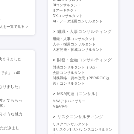
BIコンサルタント
ITアーキテクト
DXコンサルタント
県
AI・データ活用コンサルタント
人を一覧で見る
組織・人事コンサルティング
組織・人事コンサルタント
人事・採用コンサルタント
人材開発・育成コンサルタント
決まりました
財務・金融コンサルティング
財務コンサルタント（FAS）
です」（40
会計コンサルタント
財務戦略・資本政策（PBR/ROIC改
善）コンサルタント
なりました」
M&A関連（コンサル）
教えてもらっ
M&Aアドバイザリー
卒）
M&A仲介
りそうな魅力
リスクコンサルティング
リスクコンサルタント
いただきまし
ITリスク／ITガバナンスコンサルタン