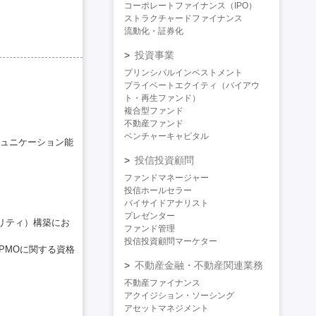
コーポレートファイナンス（IPO）
ストラクチャードファイナンス
流動化・証券化
投資事業
プリンシパルインベストメント
プライベートエクイティ（バイアウ
ト・再生ファンド）
複合型ファンド
不動産ファンド
ベンチャーキャピタル
ュニケーション能
投信投資顧問
ファンドマネージャー
投信ホールセラー
バイサイドアナリスト
プレゼンター
リティ）構築にお
ファンド管理
投信投資顧問マーケター
PMOに関する資格
不動産金融・不動産関連業務
不動産ファイナンス
アクイジション・ソーシング
アセットマネジメント