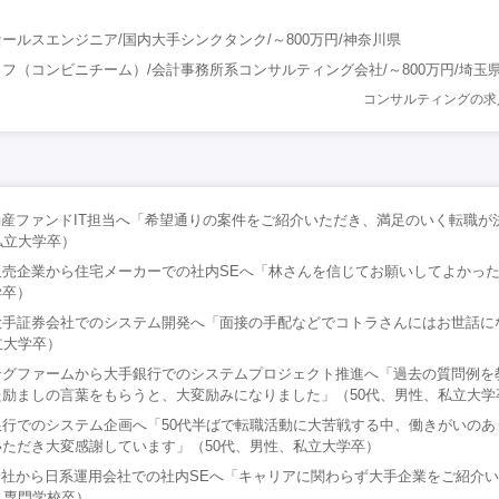
セールスエンジニア/国内大手シンクタンク/～800万円/神奈川県
フ（コンビニチーム）/会計事務所系コンサルティング会社/～800万円/埼玉
コンサルティングの求
動産ファンドIT担当へ「希望通りの案件をご紹介いただき、満足のいく転職が
私立大学卒）
売企業から住宅メーカーでの社内SEへ「林さんを信じてお願いしてよかった
学卒）
大手証券会社でのシステム開発へ「面接の手配などでコトラさんにはお世話に
立大学卒）
ングファームから大手銀行でのシステムプロジェクト推進へ「過去の質問例を
励ましの言葉をもらうと、大変励みになりました」（50代、男性、私立大学
行でのシステム企画へ「50代半ばで転職活動に大苦戦する中、働きがいのあ
ただき大変感謝しています」（50代、男性、私立大学卒）
会社から日系運用会社での社内SEへ「キャリアに関わらず大手企業をご紹介
、専門学校卒）