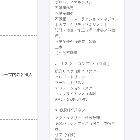
プロパティマネジメント
不動産鑑定
不動産開発
不動産コンストラクションマネジメン
ト＆ファシリティマネジメント
設計・積算・施工管理（建築／不動
産）
不動産仲介（売買・賃貸）
土木
その他不動産
リスク・コンプラ（金融）
総合リスク（統合リスク）
ループ内の各法人
クレジットリスク
マーケットリスク
オペレーションリスク
コンプライアンス（金融）
AML・金融犯罪対策
保険ビジネス
アクチュアリー・保険数理
保険バックオフィス（保全・支払事
務）
引受（保険）