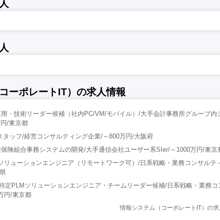
人
人
コーポレートIT）の求人情報
テム運用・技術リーダー候補（社内PC/VM/モバイル）/大手会計事務所グループ
万円/東京都
 スタッフ/経営コンサルティング企業/～800万円/大阪府
険組合事務システムの開発/大手通信会社ユーザー系SIer/～1000万円/東京
LMソリューションエンジニア（リモートワーク可）/日系戦略・業務コンサルテ
島県
】特定PLMソリューションエンジニア・チームリーダー候補/日系戦略・業務
0万円/東京都
情報システム（コーポレートIT）の