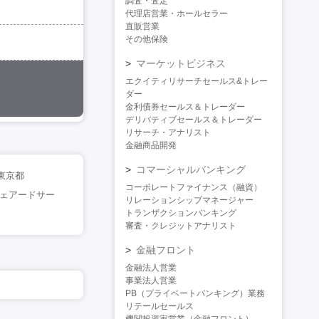
調査・査定
代理店営業・ホールセラー
直販営業
その他保険
マーケットビジネス
エクイティリサーチセールス&トレー
ダー
金利債券セールス＆トレーダー
デリバティブセールス＆トレーダー
リサーチ・アナリスト
金融商品開発
コマーシャルバンキング
東京都
コーポレートファイナンス（融資）
シェアードサー
リレーションシップマネージャー
トランザクションバンキング
審査・クレジットアナリスト
金融フロント
金融法人営業
事業法人営業
PB（プライベートバンキング）業務
リテールセールス