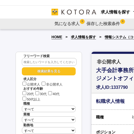
求人情報を探す
0
0
気になる求人
保存した検索条件
HOME
求人情報を探す
情報システム（コ
フリーワード検索
非公開求人
大手会計事務所
ジメントオフィ
求人区分
公開求人
非公開求人
求人ID:1337790
おすすめ年齢
20代
30代
40代
50代以上
転職求人情報
職種
業種
職種
勤務地
ポジション