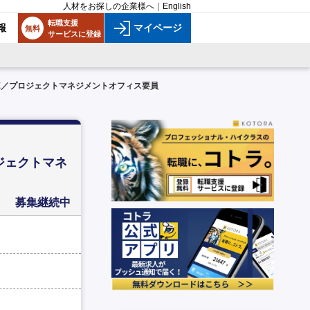
人材をお探しの企業様へ
｜
English
転職支援
報
マイページ
無料
サービスに登録
E／プロジェクトマネジメントオフィス要員
ジェクトマネ
募集継続中