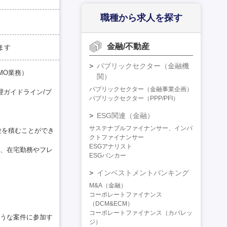
職種から求人を探す
金融/不動産
ます
パブリックセクター（金融機
MO業務）
関）
パブリックセクター（金融事業企画）
理ガイドライン/プ
パブリックセクター（PPP/PFI）
ESG関連（金融）
サステナブルファイナンサー、インパ
験を積むことができ
クトファイナンサー
ESGアナリスト
、在宅勤務やフレ
ESGバンカー
インベストメントバンキング
M&A（金融）
コーポレートファイナンス
（DCM&ECM）
コーポレートファイナンス（カバレッ
うな案件に参加す
ジ）