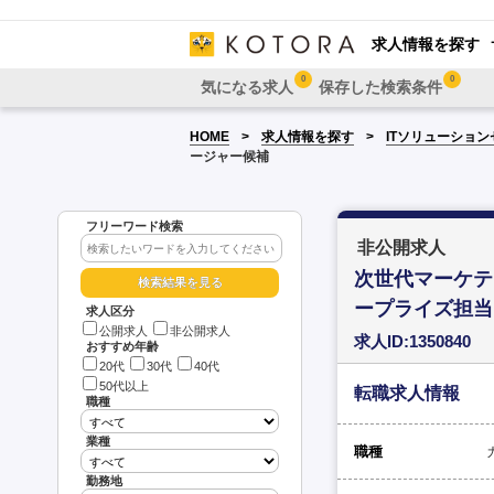
求人情報を探す
0
0
気になる求人
保存した検索条件
HOME
求人情報を探す
ITソリューショ
ージャー候補
フリーワード検索
非公開求人
次世代マーケテ
ープライズ担当
求人区分
公開求人
非公開求人
求人ID:1350840
おすすめ年齢
20代
30代
40代
50代以上
転職求人情報
職種
業種
職種
勤務地