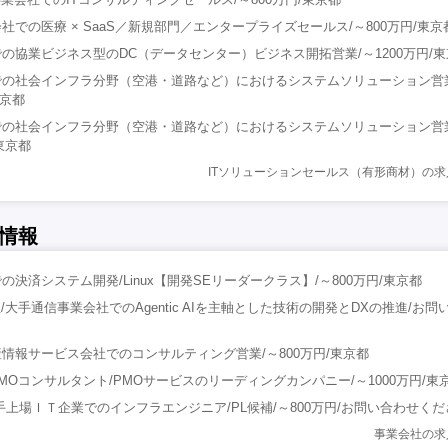
での医療 × SaaS／新規部門／エンタープライズセールス/～800万円/東京
の協業ビジネス型のDC（データセンター）ビジネス開拓営業/～1200万円/
での社会インフラ分野（空港・道路など）におけるシステムソリューション営
東京都
での社会インフラ分野（空港・道路など）におけるシステムソリューション営
東京都
ITソリューションセールス（有形商材）の
情報
決済システム開発/Linux【開発SEリーダークラス】/～800万円/東京都
/大手通信事業会社でのAgentic AIを主軸とした技術の開発とDXの推進/お
情報サービス会社でのコンサルティング営業/～800万円/東京都
MOコンサルタント/PMOサービスのリーディングカンパニー/～1000万円/東
手上場ＩＴ企業でのインフラエンジニア/PL候補/～800万円/お問い合わせく
事業会社の求