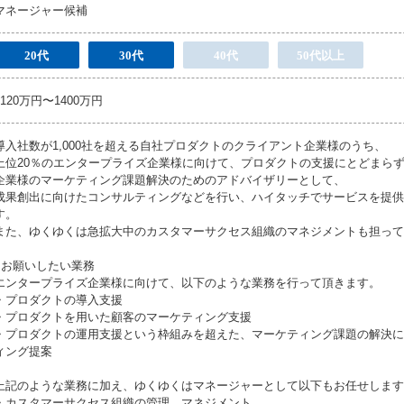
マネージャー候補
20代
30代
40代
50代以上
1120万円〜1400万円
導入社数が1,000社を超える自社プロダクトのクライアント企業様のうち、
上位20％のエンタープライズ企業様に向けて、プロダクトの支援にとどまら
企業様のマーケティング課題解決のためのアドバイザリーとして、
成果創出に向けたコンサルティングなどを行い、ハイタッチでサービスを提供
す。
また、ゆくゆくは急拡大中のカスタマーサクセス組織のマネジメントも担って
●お願いしたい業務
エンタープライズ企業様に向けて、以下のような業務を行って頂きます。
・プロダクトの導入支援
・プロダクトを用いた顧客のマーケティング支援
・プロダクトの運用支援という枠組みを超えた、マーケティング課題の解決に
ィング提案
上記のような業務に加え、ゆくゆくはマネージャーとして以下もお任せします
・カスタマーサクセス組織の管理、マネジメント