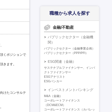
職種から求人を探す
金融/不動産
パブリックセクター（金融機
関）
ず、
パブリックセクター（金融事業企画）
パブリックセクター（PPP/PFI）
頂くポジションで
ESG関連（金融）
頂きます。
サステナブルファイナンサー、インパ
クトファイナンサー
ESGアナリスト
ESGバンカー
インベストメントバンキング
向けたコンサルテ
M&A（金融）
コーポレートファイナンス
（DCM&ECM）
。
コーポレートファイナンス（カバレッ