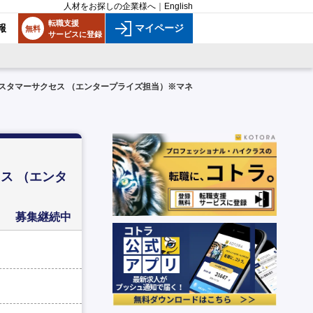
人材をお探しの企業様へ
｜
English
転職支援
報
マイページ
無料
サービスに登録
スタマーサクセス （エンタープライズ担当）※マネ
ス （エンタ
募集継続中