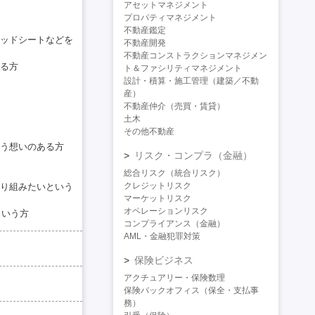
アセットマネジメント
プロパティマネジメント
不動産鑑定
ッドシートなどを
不動産開発
不動産コンストラクションマネジメン
る方
ト＆ファシリティマネジメント
設計・積算・施工管理（建築／不動
産）
不動産仲介（売買・賃貸）
土木
その他不動産
う想いのある方
リスク・コンプラ（金融）
総合リスク（統合リスク）
クレジットリスク
り組みたいという
マーケットリスク
オペレーションリスク
という方
コンプライアンス（金融）
AML・金融犯罪対策
保険ビジネス
アクチュアリー・保険数理
保険バックオフィス（保全・支払事
務）