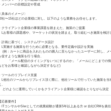
・メンバーの目標設定や育成
〈具体のイメージ〉
10社〜15社ほどの企業様に対し、以下のような業務をお任せします。
・クライアント企業様の事業課題を踏まえた、施策のご提案
Lお客様の課題感や、マーケットの状況を踏まえ、取り組むべき施策を検討
・計画に基づく、システム/データ設計
L実施する施策を行うために必要となる、要件定義や設計を実施
(例：カートに商品を入れたものの購入に至らなかったユーザーに対し、メ
を促すような施策を行う場合、
「メール配信のタイミングをいつにするのか」「メールにどこまでの情
などをお客様と確認しながら決定するなど)
・ツールのリプレイス支援
L他社のツールからリプレイス頂く際に、他社ツールで行っていた施策を当
え、
どのように運用していくかをクライアント企業様に確認をとりながら決定
【応募要件】
・ITコンサルやSIerとしての就業経験が通算5年以上ある方 or 自社CRMを責
運用されたことがある方