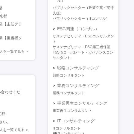
ル）
都
パブリックセクター（政策立案・実行
支援）
東京都
パブリックセクター（ITコンサル）
業【主任クラ
ESG関連（コンサル）
サステナビリティ・ESGコンサルタン
業【担当者ク
ト
サステナビリティ・ESG第三者保証
求人を一覧で見る
IR/SR/コーポレート・ガバナンスコン
サルタント
戦略コンサルティング
戦略コンサルタント
業務コンサルティング
問い合わせくだ
業務コンサルタント
事業再生コンサルティング
事業再生コンサルタント
京都
ITコンサルティング
ださい。
ITコンサルタント
人を一覧で見る
ERPコンサルタント