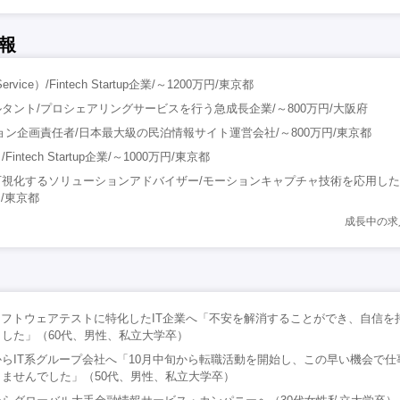
報
vice）/Fintech Startup企業/～1200万円/東京都
タント/プロシェアリングサービスを行う急成長企業/～800万円/大阪府
ョン企画責任者/日本最大級の民泊情報サイト運営会社/～800万円/東京都
ntech Startup企業/～1000万円/東京都
可視化するソリューションアドバイザー/モーションキャプチャ技術を応用し
円/東京都
成長中の求
ソフトウェアテストに特化したIT企業へ「不安を解消することができ、自信を
した」（60代、男性、私立大学卒）
らIT系グループ会社へ「10月中旬から転職活動を開始し、この早い機会で仕
ませんでした」（50代、男性、私立大学卒）