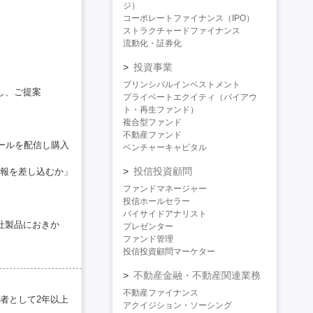
ジ）
コーポレートファイナンス（IPO）
ストラクチャードファイナンス
流動化・証券化
投資事業
プリンシパルインベストメント
し、ご提案
プライベートエクイティ（バイアウ
ト・再生ファンド）
複合型ファンド
不動産ファンド
ールを配信し購入
ベンチャーキャピタル
投信投資顧問
報を差し込むか」
ファンドマネージャー
投信ホールセラー
バイサイドアナリスト
社製品におきか
プレゼンター
ファンド管理
投信投資顧問マーケター
不動産金融・不動産関連業務
不動産ファイナンス
任者として2年以上
アクイジション・ソーシング