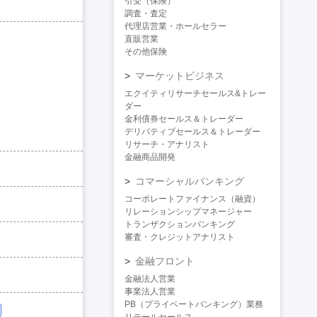
引受（保険）
調査・査定
代理店営業・ホールセラー
直販営業
その他保険
マーケットビジネス
エクイティリサーチセールス&トレー
ダー
金利債券セールス＆トレーダー
デリバティブセールス＆トレーダー
リサーチ・アナリスト
金融商品開発
コマーシャルバンキング
コーポレートファイナンス（融資）
リレーションシップマネージャー
トランザクションバンキング
審査・クレジットアナリスト
金融フロント
金融法人営業
事業法人営業
PB（プライベートバンキング）業務