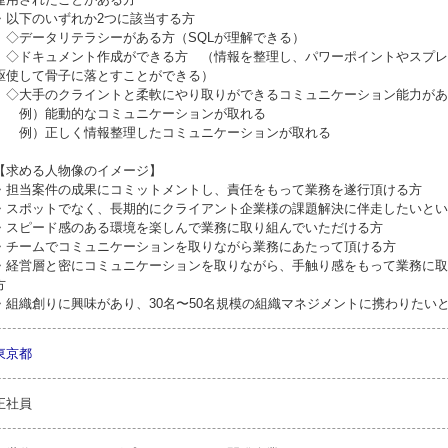
・以下のいずれか2つに該当する方
◇データリテラシーがある方（SQLが理解できる）
◇ドキュメント作成ができる方 （情報を整理し、パワーポイントやスプレ
駆使して骨子に落とすことができる）
◇大手のクライントと柔軟にやり取りができるコミュニケーション能力があ
例）能動的なコミュニケーションが取れる
例）正しく情報整理したコミュニケーションが取れる
【求める人物像のイメージ】
・担当案件の成果にコミットメントし、責任をもって業務を遂行頂ける方
・スポットでなく、長期的にクライアント企業様の課題解決に伴走したいとい
・スピード感のある環境を楽しんで業務に取り組んでいただける方
・チームでコミュニケーションを取りながら業務にあたって頂ける方
・経営層と密にコミュニケーションを取りながら、手触り感をもって業務に取
方
・組織創りに興味があり、30名〜50名規模の組織マネジメントに携わりたい
東京都
正社員