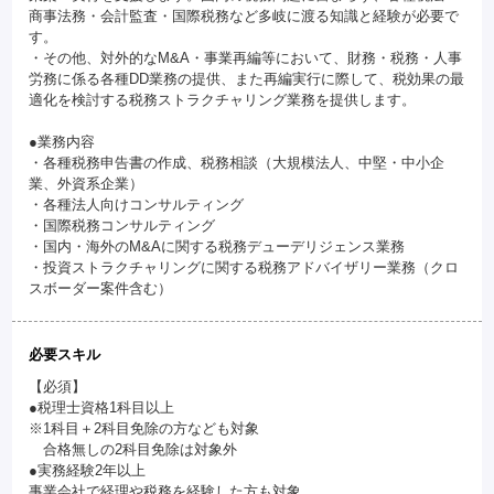
商事法務・会計監査・国際税務など多岐に渡る知識と経験が必要で
す。
・その他、対外的なM&A・事業再編等において、財務・税務・人事
労務に係る各種DD業務の提供、また再編実行に際して、税効果の最
適化を検討する税務ストラクチャリング業務を提供します。
●業務内容
・各種税務申告書の作成、税務相談（大規模法人、中堅・中小企
業、外資系企業）
・各種法人向けコンサルティング
・国際税務コンサルティング
・国内・海外のM&Aに関する税務デューデリジェンス業務
・投資ストラクチャリングに関する税務アドバイザリー業務（クロ
スボーダー案件含む）
必要スキル
【必須】
●税理士資格1科目以上
※1科目＋2科目免除の方なども対象
合格無しの2科目免除は対象外
●実務経験2年以上
事業会社で経理や税務を経験した方も対象。