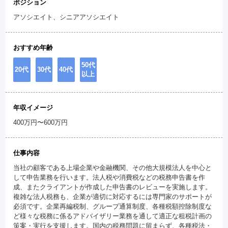
ポジション
アソシエイト、シニアアソシエイト
おすすめ年齢
50代
20代
30代
40代
以上
年収イメージ
400万円〜600万円
仕事内容
当社の顧客である上場企業や金融機関、その他大規模法人を中心と
して申告業務を行います。法人税や消費税などの税務申告書を作
成、またクライアントが作成した申告書のレビューを実施します。
複雑な法人税務も、企業が適切に対応するには専門家のサポートが
必須です。企業再編税制、グループ通算制度、各種税額控除制度な
ど様々な税務に係るアドバイザリー業務を通して適正な租税計画の
策案・実行を支援します。国内の税務問題に留まらず、各種税法・