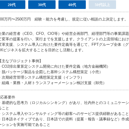
20代
30代
40代
50代以上
400万円〜2500万円 経験・能力を考慮し、規定に従い相談の上決定します。
企業の経営者（CEO、CFO、CIO等）や経営企画部門、経理部門等の事業課
て変革の提案を行い、実行までを支援します。クライアントの上流領域におけ
変革支援、システム導入に向けた要件定義等を通じて、FPTグループ全体（
DXビジネスを拡大することを目的とし活動します。
【主なプロジェクト事例】
・CO2排出量算定システム開発に向けた要件定義（地方金融機関）
・脱パッケージ製品を企図した基幹システム構想策定（小売）
・次期経営管理システム構想策定支援（インフラ）
・組織・業務・人材トランスフォーメーション検討支援（卸売）
●応募要件
・基礎的な思考力（ロジカルシンキング）があり、社内外とのコミュニケーシ
ること
・システム導入やコンサルティング等の顧客へのサービス提供経験があること
・日本語ネイティブであり、日本語での資料（提案・報告・議事録など）作成
ーションを実施可能であること