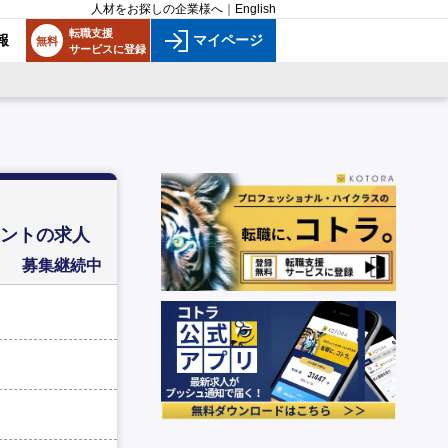
人材をお探しの企業様へ
｜
English
転職支援
報
マイページ
無料
サービスに登録
ルタントの求人
募集継続中