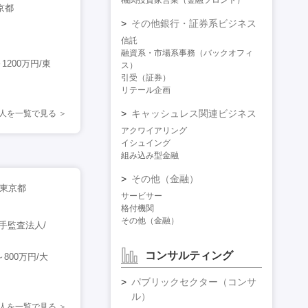
機関投資家営業（金融フロント）
京都
その他銀行・証券系ビジネス
信託
融資系・市場系事務（バックオフィ
200万円/東
ス）
引受（証券）
リテール企画
キャッシュレス関連ビジネス
求人を一覧で見る
アクワイアリング
イシュイング
組み込み型金融
その他（金融）
/東京都
サービサー
格付機関
その他（金融）
手監査法人/
コンサルティング
800万円/大
パブリックセクター（コンサ
ル）
人を一覧で見る