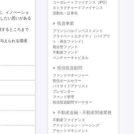
コーポレートファイナンス（IPO）
ストラクチャードファイナンス
化、イノベーショ
流動化・証券化
したい思いがある
投資事業
実現するところまで
プリンシパルインベストメント
プライベートエクイティ（バイアウ
与えられる環境
ト・再生ファンド）
複合型ファンド
不動産ファンド
ベンチャーキャピタル
投信投資顧問
ファンドマネージャー
投信ホールセラー
バイサイドアナリスト
プレゼンター
ファンド管理
投信投資顧問マーケター
不動産金融・不動産関連業務
不動産ファイナンス
アクイジション・ソーシング
アセットマネジメント