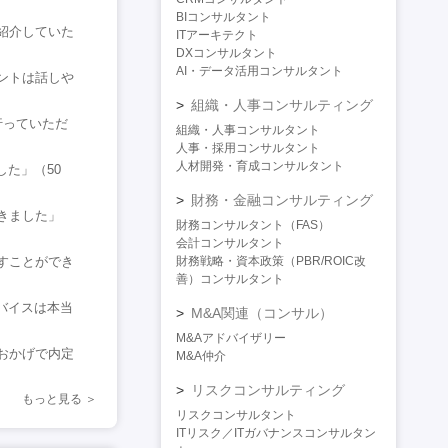
BIコンサルタント
紹介していた
ITアーキテクト
DXコンサルタント
AI・データ活用コンサルタント
ントは話しや
組織・人事コンサルティング
行っていただ
組織・人事コンサルタント
人事・採用コンサルタント
人材開発・育成コンサルタント
た」（50
財務・金融コンサルティング
きました」
財務コンサルタント（FAS）
会計コンサルタント
すことができ
財務戦略・資本政策（PBR/ROIC改
善）コンサルタント
バイスは本当
M&A関連（コンサル）
M&Aアドバイザリー
おかげで内定
M&A仲介
リスクコンサルティング
もっと見る
リスクコンサルタント
ITリスク／ITガバナンスコンサルタン