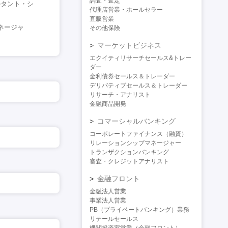
調査・査定
ルタント・シ
代理店営業・ホールセラー
直販営業
ネージャ
その他保険
マーケットビジネス
エクイティリサーチセールス&トレー
ダー
金利債券セールス＆トレーダー
デリバティブセールス＆トレーダー
リサーチ・アナリスト
金融商品開発
コマーシャルバンキング
コーポレートファイナンス（融資）
リレーションシップマネージャー
トランザクションバンキング
審査・クレジットアナリスト
金融フロント
金融法人営業
事業法人営業
PB（プライベートバンキング）業務
リテールセールス