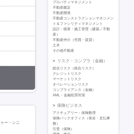
プロパティマネジメント
不動産鑑定
不動産開発
不動産コンストラクションマネジメン
ト＆ファシリティマネジメント
設計・積算・施工管理（建築／不動
産）
不動産仲介（売買・賃貸）
土木
その他不動産
リスク・コンプラ（金融）
総合リスク（統合リスク）
クレジットリスク
マーケットリスク
オペレーションリスク
コンプライアンス（金融）
AML・金融犯罪対策
保険ビジネス
アクチュアリー・保険数理
保険バックオフィス（保全・支払事
ジャー・シニ
務）
引受（保険）