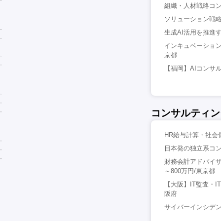
組織・人材戦略コン
ソリューション戦略
生成AI活用を推進す
インキュベーション
京都
【福岡】AIコンサル
コンサルティン
HR給与計算・社会
日本発の独立系コンサ
財務会計アドバイザ
～800万円/東京都
【大阪】IT監査・
阪府
サイバーインシデン