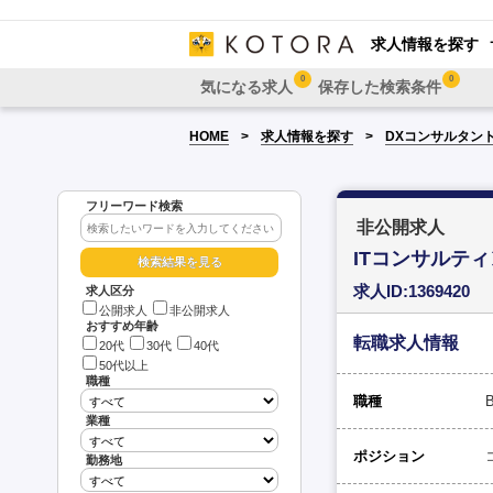
求人情報を探す
0
0
気になる求人
保存した検索条件
HOME
求人情報を探す
DXコンサルタン
フリーワード検索
非公開求人
ITコンサルティン
求人ID:1369420
求人区分
公開求人
非公開求人
おすすめ年齢
転職求人情報
20代
30代
40代
50代以上
職種
職種
業種
ポジション
勤務地