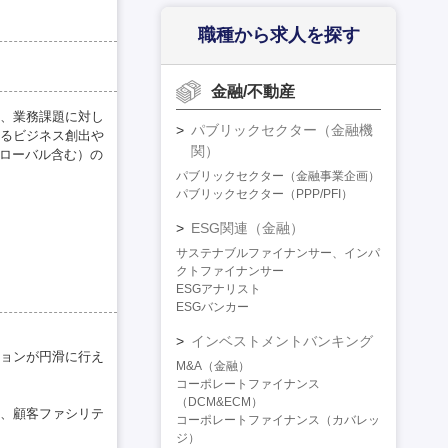
職種から求人を探す
金融/不動産
題、業務課題に対し
パブリックセクター（金融機
るビジネス創出や
関）
グローバル含む）の
パブリックセクター（金融事業企画）
パブリックセクター（PPP/PFI）
ESG関連（金融）
サステナブルファイナンサー、インパ
クトファイナンサー
ESGアナリスト
ESGバンカー
インベストメントバンキング
ョンが円滑に行え
M&A（金融）
コーポレートファイナンス
（DCM&ECM）
、顧客ファシリテ
コーポレートファイナンス（カバレッ
ジ）