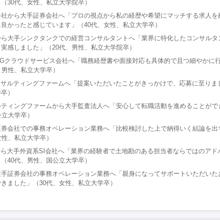
（30代、女性、私立大学院卒）
会社から大手証券会社へ「プロの視点から私の経歴や希望にマッチする求人を
良かったと感じています」（40代、女性、私立大学卒）
から大手シンクタンクでの経営コンサルタントへ「業界に特化したコンサルタ
実感しました」（20代、男性、私立大学院卒）
SGクラウドサービス会社へ「職務経歴書や面接対応も具体的で且つ細やかに
、男性、私立大学卒）
ンサルティングファームへ「提案いただいたことがきっかけで、応募に至りまし
学卒）
ルティングファームから大手監査法人へ「安心して転職活動を進めることがで
公立大学卒）
証券会社での事務オペレーション業務へ「比較検討した上で納得いく結論を出
女性、私立大学卒）
から大手外資系SI会社へ「業界の経験者で土地勘のある担当者ならではのアド
（40代、男性、国公立大学卒）
大手証券会社の事務オペレーション業務へ「親身になってサポートいただいた
きました」（30代、女性、私立大学卒）