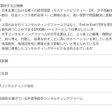
●期待する人物像
・日本企業における種々の経営課題（サスティナビリティー、DX、少子高齢
ン創出、社会インフラ老朽化等々）に興味があり、高い視野で問題解決に貢献
方
・上流のみを行うコンサルティングファームではなく、End to EndでDXを
を責任持つことができるDX戦略パートナーとして仕事がしたい方
・大手コンサルティングファームや大手企業以上に、より多くの裁量・権限が
で、自ら考え、行動し、結果を出すことに高いモチベーションを有している方
・地域創生、地域活性化に興味があり貢献したいと考えられている方
・地域に根差したコンサルティングサービスを志向されている方
東京都
正社員
ITコンサルティング会社
急成長を遂げている外資系総合コンサルティングファーム