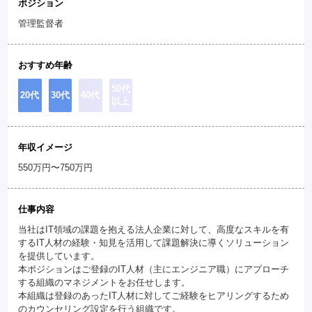
ポジション
管理監督者
おすすめ年齢
50代
20代
30代
40代
以上
年収イメージ
550万円〜750万円
仕事内容
当社はIT領域の課題を抱える法人企業に対して、高度なスキルを有
するIT人材の経験・知見を活用して課題解決に導くソリューション
を提供しています。
本ポジションはご登録のIT人材（主にエンジニア職）にアプローチ
する組織のマネジメントをお任せします。
本組織は登録のあったIT人材に対してご経験をヒアリングするため
のカウンセリング設定を行う組織です。