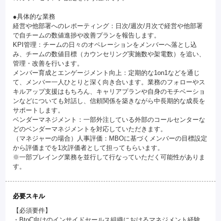
●具体的な業務
経営や他部署へのレポーティング：日次/週次/月次で経営や他部署
で自チームの数値進捗や改善プランを報告します。
KPI管理：チームの日々のオペレーションをメンバーへ落とし込
み、チームの数値目標（カウンセリング実施数や架電数）を追い、
管理・改善を行います。
メンバー育成とエンゲージメント向上：定期的な1on1などを通じ
て、メンバー一人ひとりと深く向き合います。業務のフォローやス
キルアップ支援はもちろん、キャリアプランや自身のモチベーショ
ンなどについても対話し、信頼関係を築きながら中長期的な成長を
サポートします。
ベンダーマネジメント：一部外注している外部のコールセンターな
どのベンダーマネジメントを対応していただきます。
（マネジャーの場合）人事評価：MBOに基づくメンバーの目標設定
から評価までを1次評価者として担ってもらいます。
※一部プレイング業務を並行して行なっていただく可能性がありま
す。
必要スキル
【必須要件】
・BtoC向けのインサイドセールス組織におけるマネジメント経験