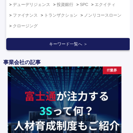
デューデリジェンス
投資銀行
SPC
エクイティ
ファイナンス
トランザクション
ノンリコースローン
クロージング
キーワード一覧へ ＞
事業会社の記事
IT業界