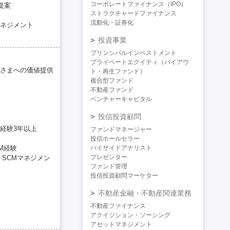
コーポレートファイナンス（IPO）
提案
ストラクチャードファイナンス
流動化・証券化
ネジメント
投資事業
プリンシパルインベストメント
プライベートエクイティ（バイアウ
さまへの価値提供
ト・再生ファンド）
複合型ファンド
不動産ファンド
ベンチャーキャピタル
投信投資顧問
務経験3年以上
ファンドマネージャー
投信ホールセラー
M経験
バイサイドアナリスト
プレゼンター
SCMマネジメン
ファンド管理
投信投資顧問マーケター
不動産金融・不動産関連業務
不動産ファイナンス
アクイジション・ソーシング
アセットマネジメント