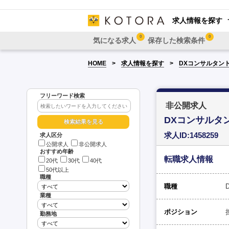
求人情報を探す
0
0
気になる求人
保存した検索条件
HOME
求人情報を探す
DXコンサルタン
フリーワード検索
非公開求人
DXコンサルタ
求人ID:1458259
求人区分
公開求人
非公開求人
おすすめ年齢
転職求人情報
20代
30代
40代
50代以上
職種
職種
業種
ポジション
勤務地