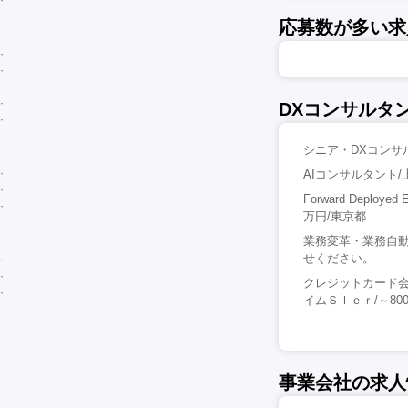
応募数が多い求
DXコンサルタ
シニア・DXコンサル
AIコンサルタント/
Forward Depl
万円/東京都
業務変革・業務自動
せください。
クレジットカード会
イムＳＩｅｒ/～80
事業会社の求人