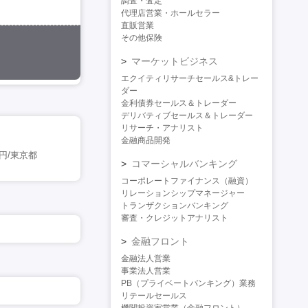
調査・査定
代理店営業・ホールセラー
直販営業
その他保険
マーケットビジネス
エクイティリサーチセールス&トレー
ダー
金利債券セールス＆トレーダー
デリバティブセールス＆トレーダー
リサーチ・アナリスト
金融商品開発
円/東京都
コマーシャルバンキング
コーポレートファイナンス（融資）
リレーションシップマネージャー
トランザクションバンキング
審査・クレジットアナリスト
金融フロント
金融法人営業
事業法人営業
PB（プライベートバンキング）業務
リテールセールス