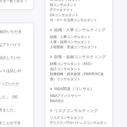
人を一覧で見る
BIコンサルタント
ITアーキテクト
DXコンサルタント
AI・データ活用コンサルタント
組織・人事コンサルティング
ご紹介いただき
組織・人事コンサルタント
人事・採用コンサルタント
なアドバイス
人材開発・育成コンサルタント
財務・金融コンサルティング
紹介していた
財務コンサルタント（FAS）
会計コンサルタント
ントは話しや
財務戦略・資本政策（PBR/ROIC改
善）コンサルタント
行っていただ
M&A関連（コンサル）
M&Aアドバイザリー
た」（50
M&A仲介
きました」
リスクコンサルティング
リスクコンサルタント
すことができ
ITリスク／ITガバナンスコンサルタン