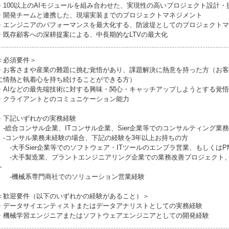
・100以上のAIモジュールを組み合わせた、実現性の高いプロジェクト設計・
・開発チームと連携した、現場実装までのプロジェクトマネジメント
・エンジニアのパフォーマンスを最大化する、防波堤としてのプロジェクトマ
・既存顧客への深耕提案による、中長期的なLTVの最大化
＜必須要件＞
・お客さまや産業の難題に挑む覚悟があり、課題解決に熱意を持った方（お客
に情熱と執着心を持ち続けることができる方）
・AIなどの最先端技術に対する興味・関心・キャッチアップしようとする覚悟
・クライアントとのコミュニケーション能力
・下記いずれかの実務経験
-総合コンサル企業、ITコンサル企業、Sier企業等でのコンサルティング業
-コンサル業務未経験の場合、下記の経験を3年以上お持ちの方
-大手Sier企業等でのソフトウェア・ITツールのエンプラ営業、もしくはP
-大手製造業、プラントエンジニアリング企業での業務改善プロジェクト、
ト
-機械系専門商社でのソリューション営業経験
＜歓迎要件（以下のいずれかの経験があること）＞
・データサイエンティストまたはデータアナリストとしての実務経験
・機械学習エンジニアまたはソフトウェアエンジニアとしての開発経験