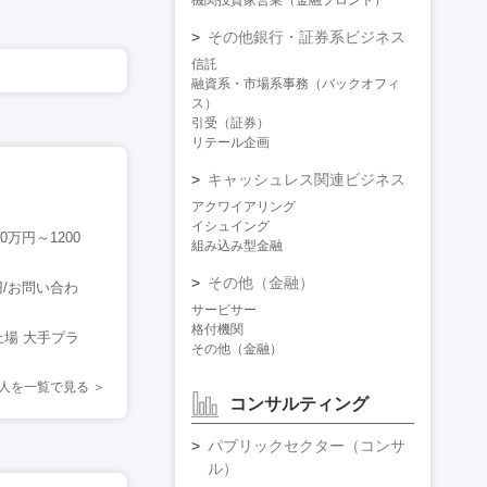
機関投資家営業（金融フロント）
その他銀行・証券系ビジネス
信託
融資系・市場系事務（バックオフィ
ス）
引受（証券）
リテール企画
キャッシュレス関連ビジネス
アクワイアリング
イシュイング
0万円～1200
組み込み型金融
その他（金融）
円/お問い合わ
サービサー
格付機関
場 大手プラ
その他（金融）
求人を一覧で見る
コンサルティング
パブリックセクター（コンサ
ル）