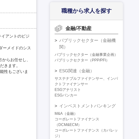
職種から求人を探す
金融/不動産
クライアントのビジ
パブリックセクター（金融機
関）
ーダーメイドのシス
パブリックセクター（金融事業企画）
方からお任せし、
パブリックセクター（PPP/PFI）
だきます。
ESG関連（金融）
能性もございま
サステナブルファイナンサー、インパ
クトファイナンサー
ESGアナリスト
ESGバンカー
インベストメントバンキング
M&A（金融）
コーポレートファイナンス
（DCM&ECM）
コーポレートファイナンス（カバレッ
ジ）