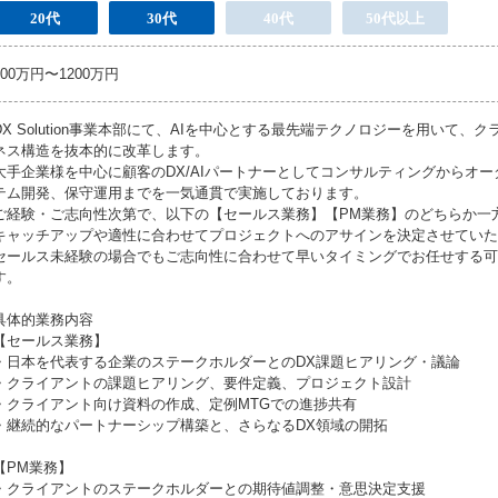
20代
30代
40代
50代以上
800万円〜1200万円
DX Solution事業本部にて、AIを中心とする最先端テクノロジーを用いて、
ネス構造を抜本的に改革します。
大手企業様を中心に顧客のDX/AIパートナーとしてコンサルティングからオ
テム開発、保守運用までを一気通貫で実施しております。
ご経験・ご志向性次第で、以下の【セールス業務】【PM業務】のどちらか一
キャッチアップや適性に合わせてプロジェクトへのアサインを決定させていた
セールス未経験の場合でもご志向性に合わせて早いタイミングでお任せする可
す。
具体的業務内容
【セールス業務】
・日本を代表する企業のステークホルダーとのDX課題ヒアリング・議論
・クライアントの課題ヒアリング、要件定義、プロジェクト設計
・クライアント向け資料の作成、定例MTGでの進捗共有
・継続的なパートナーシップ構築と、さらなるDX領域の開拓
【PM業務】
・クライアントのステークホルダーとの期待値調整・意思決定支援