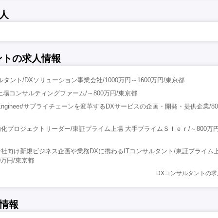
人
ントの求人情報
タント/DXソリューション事業会社/1000万円～1600万円/東京都
上場コンサルティングファーム/～800万円/東京都
oyed Engineer/サプライチェーンを変革するDXサービスの企画・開発・提供企業/80
化プロジェクトリーダー/東証プライム上場 大手プライムＳＩｅｒ/～800万
社向け新規ビジネス企画や業務DXに携わるITコンサルタント/東証プライム上
0万円/東京都
DXコンサルタントの
情報