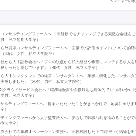
ベンチャーの求
系コンサルティングファームへ 「未経験でもチャレンジできる素敵な会社を
女性、私立短期大学卒）
から外資系コンサルティングファームへ「面接での評価ポイントについて的確
（30代、女性、私立大学院卒）
会社から大手証券会社へ「プロの視点から私の経歴や希望にマッチする求人を
良かったと感じています」（40代、女性、私立大学卒）
から大手シンクタンクでの経営コンサルタントへ「業界に特化したコンサルタ
実感しました」（20代、男性、私立大学院卒）
SGクラウドサービス会社へ「職務経歴書や面接対応も具体的で且つ細やかに
、男性、私立大学卒）
ンサルティングファームへ「提案いただいたことがきっかけで、応募に至りまし
学卒）
ルティングファームから大手監査法人へ「安心して転職活動を進めることがで
公立大学卒）
証券会社での事務オペレーション業務へ「比較検討した上で納得いく結論を出