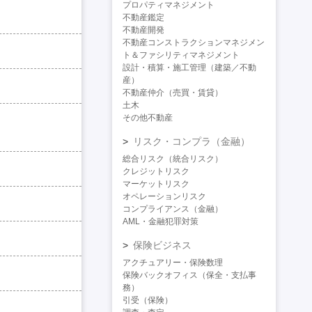
プロパティマネジメント
不動産鑑定
不動産開発
不動産コンストラクションマネジメン
ト＆ファシリティマネジメント
設計・積算・施工管理（建築／不動
産）
不動産仲介（売買・賃貸）
土木
その他不動産
リスク・コンプラ（金融）
総合リスク（統合リスク）
クレジットリスク
マーケットリスク
オペレーションリスク
コンプライアンス（金融）
AML・金融犯罪対策
保険ビジネス
アクチュアリー・保険数理
保険バックオフィス（保全・支払事
務）
引受（保険）