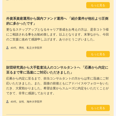
もっと見る
外資系資産運用から国内ファンド運用へ 「紹介案件が他社より圧倒
的に多かったです」
更なるステップアップとなるキャリア形成をお考えの方は、是非コトラ様
にご相談される事をお勧め致します。以上となります。末筆ながら、今回
のご支援に改めて感謝申し上げます。ありがとうございました。
40代、男性、私立大学院卒
もっと見る
財団研究員から大手監査法人のコンサルタントへ 「応募から内定に
至るまで常に迅速にご対応いただきました」
応募から内定に至るまで、担当コンサルタントの方からは常に迅速にご対
応いただきました。また、面接の前後ともにアドバイスやフォローをいた
だき、大変助かりました。希望企業からスムーズに内定をいただくことが
できて、非常に感謝しております。
40代、女性、海外大学院卒
もっと見る