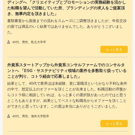
ディングへ 「クリエイティブとプロモーションの実務経験を活かし
た転職を望んで活動していた所、ブランディングの求人をご提案頂
き、無事内定を頂きました」
書類審査から面接までの流れをスムーズにご調整頂きましたが、年収交渉
の面では満足のいく結果ではありませんでした。ありがとうございまし
た。
40代、男性、私立大学卒
もっと見る
外資系スタートアップから外資系コンサルファームでのコンサルタ
ントへ 「ESG・サステナビリティ領域の案件を多数取り扱っている
ことが判り、コトラ経由で応募しました」
結果として、40代で業界ほぼ未経験、更に退職済というかなり不利な条件
の中で、想定以上のオファーを頂くことが出来ました。転職活動の序盤か
らコトラ様に相談していれば、もっと多くの選択肢があったのではと思う
ところもありますが、結果としてベストな転職先からオファーを頂くこと
ができたと思っています。この度は本当にありがとうございました。
40代、男性、海外大学院卒
もっと見る