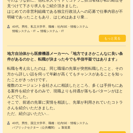
そのような折に、他社求人サイトでコトラご担当者様が私の経歴を
見つけて下さり求人をご紹介頂きました。
はじめての非営利組織である独立行政法人への応募で仕事内容が不
明確であったこともあり、はじめはあまり乗...
40代、男性、私立大学卒、職種：社内SE・情報システム
情報システム・IT → 情報システム・IT
もっと見る
地方自治体から医療機器メーカーへ「地方でまさかこんなに良い条
件があるのかと、転職が決まった今でも半信半疑ではあります」
転職を考え出したのは、同じ職場の先輩が突然転職したこと、その
方から詳しい話を伺って年齢が高くてもチャンスがあることを知っ
たことがきっかけです。
複数のエージェント会社さんに相談したところ、多くは手持ちにあ
る案件を紹介するのみで、現職よりも待遇が落ちるパターンがほと
んどでした。
そこで、前述の先輩に実情を相談し、先輩が利用されていたコトラ
さんを紹介いただきました。
ただ、紹介はいただい...
40代、男性、国立大学卒、職種：社内SE・情報システム
パブリックセクター（公共機関） → 製造業