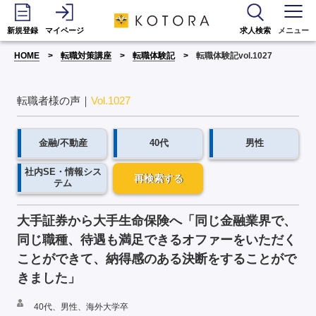
新規登録
マイページ
求人検索
メニュー
HOME
転職対策講座
転職体験記
転職体験記vol.1027
転職者様の声｜
Vol.1027
金融/不動産
40代
男性
社内SE・情報シス
再検索する
テム
大手証券から大手生命保険へ「同じ金融業界で、
同じ職種、待遇も満足できるオファーをいただく
ことができて、納得感のある決断をすることがで
きました」
40代、男性、海外大学卒