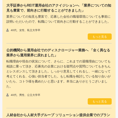
大手証券からREIT運用会社のアクイジションへ 「業界についての知
見も豊富で、前向きに行動することができました」
業界についての知見も豊富で、応募した会社の職場環境についても事前に
説明いただいたので、転職について前向きに行動することができました。
40代、女性、私立大学卒
もっと見る
公的機関から運用会社でのディスクロージャー業務へ 「全く異なる
業界から運用業界に戻れました」
転職理由や現在の状況について、さらに、これまでの退職理由についても
相談に乗って頂き、応募先の企業における疑問点や質問についてもきちん
とレスポンスして頂きました。しっかり意見してくれるし、一緒になって
考えてくれる、心強い担当者でした。もし転職を検討している知り合いが
いたら、コトラ様を薦めたいと思います。本当にありがとうございまし
た。
40代、男性、公立大学卒
もっと見る
人材会社から人材大手グループ ソリューション提供企業でのブラン