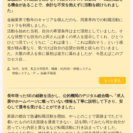
る機会があることで、余計な不安を抱えずに活動を続けられまし
た」
金融業界で数年のキャリアを積んだのち、同業界内での転職活動に
コトラを利用しました。
活動を始めた当初、自分の希望条件はまだ漠然としていました。そ
んな状態でも担当の上田さんは多くの求人を提示してくれ、ひとつ
ひとつ見ていくうちに「これは違う」「これは面白そう」という感
覚が積み重なり、気づけば自分の志望が自然と絞られていきまし
た。大量の求人を前に最初は途方に暮れましたが、今思えばこのプ
ロセス自...
30代、女性、私立大学院卒、職種：社内SE・情報システム
情報システム・IT → 金融/不動産
もっと見る
長年培ったSEの経験を活かし、公的機関のデジタル総合職へ「求人
票やホームページに載っていない情報も丁寧に説明して下さり、安
心して選考を受けることができました」
家庭の都合で急遽転職活動を開始、やっとのことで面接までたどり
着いたものの1次面接を通過できない、話を聞いてみたら何か自分が
思っていた内容と異なるなど転職活動に行き詰まっていました。