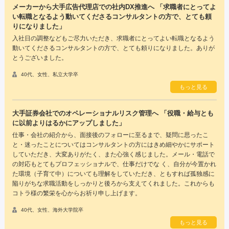
メーカーから大手広告代理店での社内DX推進へ 「求職者にとってよ
い転職となるよう動いてくださるコンサルタントの方で、とても頼
りになりました」
入社日の調整などもご尽力いただき、求職者にとってよい転職となるよう
動いてくださるコンサルタントの方で、とても頼りになりました。ありが
とうございました。
40代、女性、私立大学卒
もっと見る
大手証券会社でのオペレーショナルリスク管理へ 「役職・給与とも
に以前よりはるかにアップしました」
仕事・会社の紹介から、面接後のフォローに至るまで、疑問に思ったこ
と・迷ったことについてはコンサルタントの方にはきめ細やかにサポート
していただき、大変ありがたく、また心強く感じました。メール・電話で
の対応もとてもプロフェッショナルで、仕事だけでな く、自分が今置かれ
た環境（子育て中）についても理解をしていただき、ともすれば孤独感に
陥りがちな求職活動をしっかりと後ろから支えてくれました。これからも
コトラ様の繁栄を心からお祈り申し上げます。
40代、女性、海外大学院卒
もっと見る