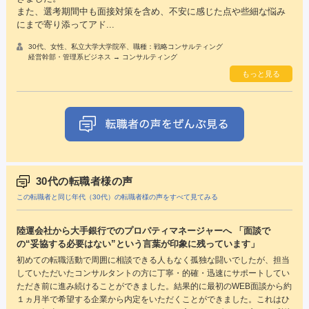
また、選考期間中も面接対策を含め、不安に感じた点や些細な悩み
にまで寄り添ってアド...
30代、女性、私立大学大学院卒、職種：戦略コンサルティング
経営幹部・管理系ビジネス → コンサルティング
もっと見る
30代の転職者様の声
この転職者と同じ年代（30代）の転職者様の声をすべて見てみる
陸運会社から大手銀行でのプロパティマネージャーへ 「面談で
の“妥協する必要はない”という言葉が印象に残っています」
初めての転職活動で周囲に相談できる人もなく孤独な闘いでしたが、担当
していただいたコンサルタントの方に丁寧・的確・迅速にサポートしてい
ただき前に進み続けることができました。結果的に最初のWEB面談から約
１ヵ月半で希望する企業から内定をいただくことができました。これはひ