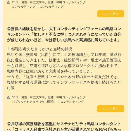
20代、男性、私立大学卒、職種：戦略コンサルティング
コンサルティング → コンサルティング
もっと見る
公務員の経験を活かし、大手コンサルティングファームの戦略コン
サルタントへ「忙しさと不安に押しつぶされそうになっていた自分
が信じられないほど、今は新しい挑戦への高揚感に満ちています」
1. 転職を考えたきっかけと当時の状況
県庁や国土交通省（出向）にて、土木技術職として12年間、道路行
政に邁進してきました。技術士（建設部門）や一級土木施工管理技
士も取得し、空港や道路などの大規模プロジェクトに携わる中で、
職務内容には強い誇りと充実感を持っていました。
一方で、「従来の行政リソースや土木分野の単一の知見だけでは、
複雑化する社会課題に対してインフラサービスを提供し続けること
に限...
30代、男性、私立大学卒、職種：戦略コンサルティング
パブリックセクター（公共機関） → コンサルティング
もっと見る
公共領域の実務経験を基盤にサステナビリティ戦略コンサルタント
へ「コトラさん経由で入社された方が活躍されているおかげもあっ