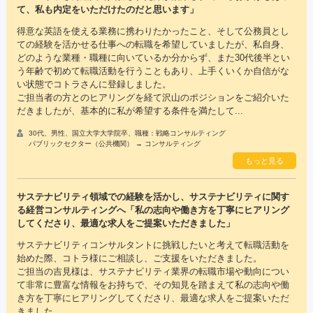
て、私も内定をいただけたのだと思います」
得意な英語を使える業務に携わりたかったこと、そして公務員とし
ての経験を活かせる仕事への転職を希望していましたが、私自身、
どのような業種・職種に向いているか分からず、また30代後半とい
う年齢で初めて転職活動を行うこともあり、上手くいくか自信がな
い状態でコトラさんに登録しました。
ご担当者の方とのヒアリングを経て沢山のポジションをご紹介いた
だきましたが、基本的に私が希望する条件を満たして...
30代、男性、国立大学大学院卒、職種：戦略コンサルティング
パブリックセクター（公共機関） → コンサルティング
もっと見る
サステナビリティ領域での経験を活かし、サステナビリティに関す
る経営コンサルティングへ「私の志向や働き方を丁寧にヒアリング
してくださり、最適な求人をご提案いただきました」
サステナビリティコンサルタントに挑戦したいと考えて転職活動を
始めた際、コトラ様にご相談し、ご支援をいただきました。
ご担当の吉見様は、サステナビリティ業界の転職市場や動向につい
て非常に豊富な情報をお持ちで、その知見を踏まえて私の志向や働
き方を丁寧にヒアリングしてくださり、最適な求人をご提案いただ
きました。