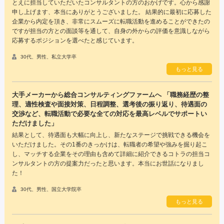
とえに担当していただいたコンサルタントの方のおかげです。心から感謝
申し上げます、本当にありがとうございました。 結果的に最初に応募した
企業から内定を頂き、非常にスムーズに転職活動を進めることができたの
ですが担当の方との面談等を通して、自身の外からの評価を意識しながら
応募するポジションを選べたと感じています。
30代、男性、私立大学卒
もっと見る
大手メーカーから総合コンサルティングファームへ 「職務経歴の整
理、適性検査や面接対策、日程調整、選考後の振り返り、待遇面の
交渉など、転職活動で必要な全ての対応を最高レベルでサポートい
ただけました」
結果として、待遇面も大幅に向上し、新たなステージで挑戦できる機会を
いただけました。その1番のきっかけは、転職者の希望や強みを掘り起こ
し、マッチする企業をその理由も含めて詳細に紹介できるコトラの担当コ
ンサルタントの方の提案力だったと思います。本当にお世話になりまし
た！
30代、男性、国立大学院卒
もっと見る