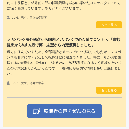
たコトラ様と、結果的に私の転職活動を成功に導いたコンサルタントの方
に深く感謝しています。ありがとうございます。
30代、男性、国立大学院卒
もっと見る
メガバンク海外拠点から国内メガバンクでの金融フロントへ 「書類
提出から約1ヵ月で第一志望から内定獲得しました」
遠方に住んでいるため、全部電話とメールでのやり取りでしたが、レスポ
ンスも非常に早く安心して転職活動に邁進できました。特に、私が現地面
接するのが難しい海外在住であるため、WEB面接になるよう配慮いただけ
たのが大変ありがたかったです。一番対応が親切で情報も多いと感じまし
た。
30代、女性、海外大学卒
もっと見る