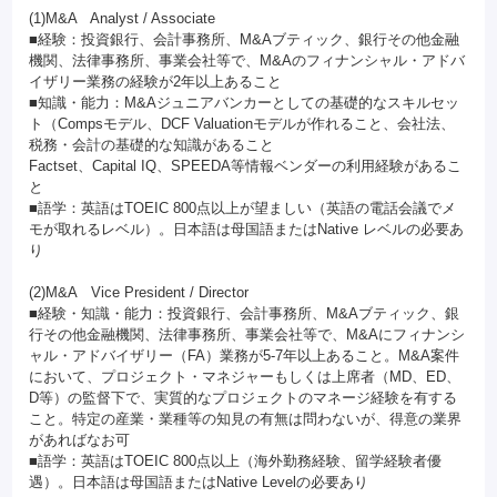
(1)M&A Analyst / Associate
■経験：投資銀行、会計事務所、M&Aブティック、銀行その他金融
機関、法律事務所、事業会社等で、M&Aのフィナンシャル・アドバ
イザリー業務の経験が2年以上あること
■知識・能力：M&Aジュニアバンカーとしての基礎的なスキルセッ
ト（Compsモデル、DCF Valuationモデルが作れること、会社法、
税務・会計の基礎的な知識があること
Factset、Capital IQ、SPEEDA等情報ベンダーの利用経験があるこ
と
■語学：英語はTOEIC 800点以上が望ましい（英語の電話会議でメ
モが取れるレベル）。日本語は母国語またはNative レベルの必要あ
り
(2)M&A Vice President / Director
■経験・知識・能力：投資銀行、会計事務所、M&Aブティック、銀
行その他金融機関、法律事務所、事業会社等で、M&Aにフィナンシ
ャル・アドバイザリー（FA）業務が5-7年以上あること。M&A案件
において、プロジェクト・マネジャーもしくは上席者（MD、ED、
D等）の監督下で、実質的なプロジェクトのマネージ経験を有する
こと。特定の産業・業種等の知見の有無は問わないが、得意の業界
があればなお可
■語学：英語はTOEIC 800点以上（海外勤務経験、留学経験者優
遇）。日本語は母国語またはNative Levelの必要あり