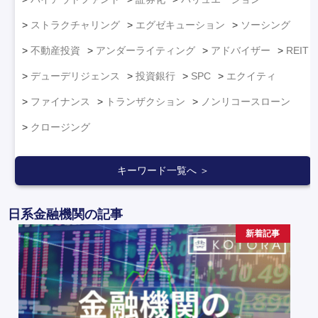
ストラクチャリング
エグゼキューション
ソーシング
不動産投資
アンダーライティング
アドバイザー
REIT
デューデリジェンス
投資銀行
SPC
エクイティ
ファイナンス
トランザクション
ノンリコースローン
クロージング
キーワード一覧へ ＞
日系金融機関の記事
新着記事