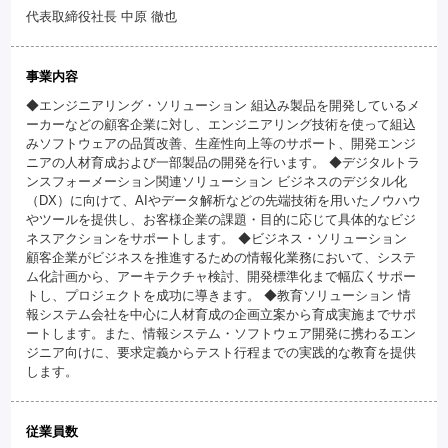
代表取締役社長 中原 徹也
事業内容
◆エンジニアリング・ソリューション 組込み製品を開発しているメ
ーカーなどの顧客企業に対し、エンジニアリング技術を使って組込
みソフトウェアの品質改善、生産性向上等のサポート、開発エンジ
ニアの人材育成および一部製品の開発を行います。 ◆デジタルトラ
ンスフォーメーション関連ソリューション ビジネスのデジタル化
（DX）に向けて、AIやデータ解析などの先端技術を用いたノウハウ
やツールを提供し、お客様企業の課題・目的に応じて具体的なビジ
ネスアクションをサポートします。 ◆ビジネス・ソリューション
顧客企業がビジネスを推進するための情報化業務において、システ
ム化計画から、アーキテクチャ検討、開発標準化まで幅広くサポー
トし、プロジェクトを成功に導きます。 ◆教育ソリューション 情
報システム会社を中心に人材育成の企画立案から育成実施までサポ
ートします。また、情報システム・ソフトウェア開発に携わるエン
ジニア向けに、要求定義からテスト行程までの実践的な教育を提供
します。
従業員数