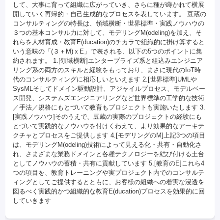
して、大事に育って組織に広がっていき、さらに種が蒔かれて横展
開していく再帰的・自己生成的なプロセスを表しています。 豆蔵の
コンサルティングの特長は、領域横断・世界標準・実践ノウハウの
３つの基本コンサル力に対して、モデリングM(odeling)を加え、そ
れらを人材育成・教育E(ducation)のチカラで組織的に掛け算すると
いう意味の「(３＋M)ｘE」で表される、以下の5つのポイントに集
約されます。 1.[領域横断]エンタープライズ系と組込みエンジニア
リング系の両方のスキルと経験をもっており、まさに現代のIoT時
代のコンサルティングに相応しいといえます 2.[世界標準]UMLや
SysMLそしてドメイン駆動設計、アジャイルプロセス、モデルベー
ス開発、システムズエンジニアリングなど世界標準の工学的な技術
／手法／規格にもとづいて教育もプロジェクトも実施いたします 3.
[実践ノウハウ]そのうえで、豆蔵の実際のプロジェクトの経験にも
とづいて実践的なノウハウを付けくわえて、より効果的なアーキテ
クチャとプロセスをご提供します 4.[モデリングのM]上記3つの項目
は、モデリングM(odeling)技術によって見える化・共有・自動化さ
れ、さまざまな業務ドメインと各種テクノロジーを結び付ける土台
としてノウハウの蓄積・共有に貢献しています 5.[教育のE]これら4
つの項目を、教育トレーニングや実プロジェクト内でのコンサルテ
ィングとしてご提供するとともに、お客様の組織への着実な浸透を
図るべく実践的かつ組織的な教育E(ducation)プロセスを効果的に回
していきます