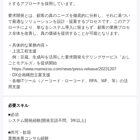
トするアプローチを採用しています。
要求開発とは、顧客の真のニーズを徹底的に分析し、それに基づい
て最適なソリューションを設計・提案するプロセスです。このアプ
ローチにより、単なるシステム導入に留まらず、顧客の業務プロセ
ス全体を改善し、真の価値を提供することが可能となります。
＜具体的な業務内容＞
・上流工程支援
例：豆蔵、生成AIを活用した要求開発モデリングサービス「おし
ごとモデルズ」を提供開始
https://www.mamezou.com/news/press-release/20231207
・DX企画構想立案支援
・各種ITツール（ノーコード・ローコード、RPA、WF、等）の活
用支援
必要スキル
■必須
システム開発経験(開発言語不問、3年以上)
■尚可・歓迎
業務改善コンサル経験