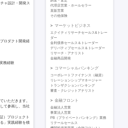
調査・査定
クチャ設計・開発ス
代理店営業・ホールセラー
直販営業
その他保険
マーケットビジネス
エクイティリサーチセールス&トレー
ダー
・プロダクト開発経
金利債券セールス＆トレーダー
デリバティブセールス＆トレーダー
リサーチ・アナリスト
金融商品開発
実務経験
コマーシャルバンキング
コーポレートファイナンス（融資）
リレーションシップマネージャー
トランザクションバンキング
審査・クレジットアナリスト
金融フロント
ていただきます。
して参画し、当社
金融法人営業
事業法人営業
実証）プロジェクト
PB（プライベートバンキング）業務
る」実践経験を積
リテールセールス