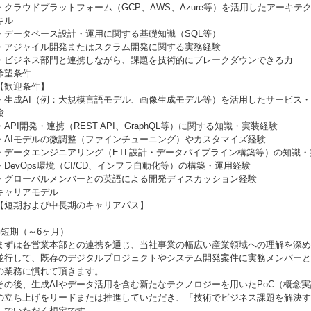
・クラウドプラットフォーム（GCP、AWS、Azure等）を活用したアーキテ
キル
・データベース設計・運用に関する基礎知識（SQL等）
・アジャイル開発またはスクラム開発に関する実務経験
・ビジネス部門と連携しながら、課題を技術的にブレークダウンできる力
希望条件
【歓迎条件】
・生成AI（例：大規模言語モデル、画像生成モデル等）を活用したサービス
験
・API開発・連携（REST API、GraphQL等）に関する知識・実装経験
・AIモデルの微調整（ファインチューニング）やカスタマイズ経験
・データエンジニアリング（ETL設計・データパイプライン構築等）の知識・
・DevOps環境（CI/CD、インフラ自動化等）の構築・運用経験
・グローバルメンバーとの英語による開発ディスカッション経験
キャリアモデル
【短期および中長期のキャリアパス】
■短期（～6ヶ月）
まずは各営業本部との連携を通じ、当社事業の幅広い産業領域への理解を深め
並行して、既存のデジタルプロジェクトやシステム開発案件に実務メンバーと
の業務に慣れて頂きます。
その後、生成AIやデータ活用を含む新たなテクノロジーを用いたPoC（概念
の立ち上げをリードまたは推進していただき、「技術でビジネス課題を解決す
んでいただく想定です。