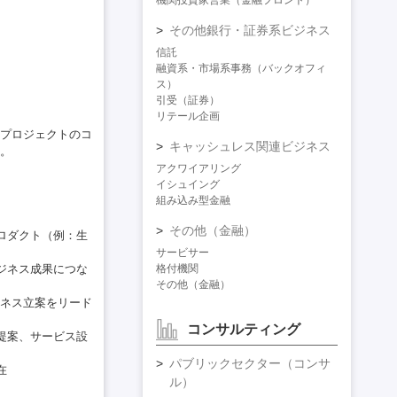
機関投資家営業（金融フロント）
その他銀行・証券系ビジネス
信託
融資系・市場系事務（バックオフィ
ス）
引受（証券）
リテール企画
プロジェクトのコ
キャッシュレス関連ビジネス
。
アクワイアリング
イシュイング
組み込み型金融
その他（金融）
ロダクト（例：生
サービサー
ジネス成果につな
格付機関
その他（金融）
ジネス立案をリード
コンサルティング
提案、サービス設
パブリックセクター（コンサ
在
ル）