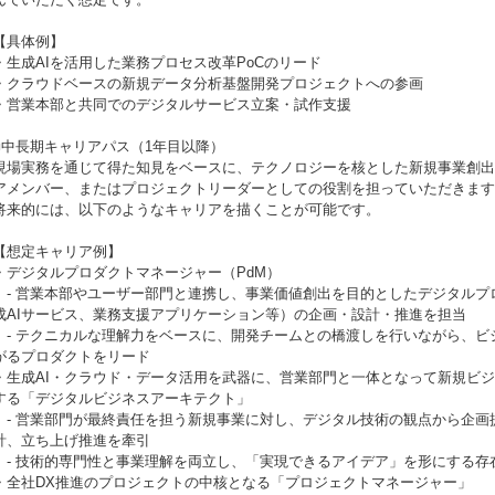
【具体例】
・生成AIを活用した業務プロセス改革PoCのリード
・クラウドベースの新規データ分析基盤開発プロジェクトへの参画
・営業本部と共同でのデジタルサービス立案・試作支援
■中長期キャリアパス（1年目以降）
現場実務を通じて得た知見をベースに、テクノロジーを核とした新規事業創出
アメンバー、またはプロジェクトリーダーとしての役割を担っていただきます
将来的には、以下のようなキャリアを描くことが可能です。
【想定キャリア例】
・デジタルプロダクトマネージャー（PdM）
- 営業本部やユーザー部門と連携し、事業価値創出を目的としたデジタルプ
成AIサービス、業務支援アプリケーション等）の企画・設計・推進を担当
- テクニカルな理解力をベースに、開発チームとの橋渡しを行いながら、ビ
がるプロダクトをリード
・生成AI・クラウド・データ活用を武器に、営業部門と一体となって新規ビ
する「デジタルビジネスアーキテクト」
- 営業部門が最終責任を担う新規事業に対し、デジタル技術の観点から企画
計、立ち上げ推進を牽引
- 技術的専門性と事業理解を両立し、「実現できるアイデア」を形にする存
・全社DX推進のプロジェクトの中核となる「プロジェクトマネージャー」