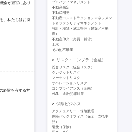
プロパティマネジメント
機会が豊富にあり
不動産鑑定
不動産開発
不動産コンストラクションマネジメン
方を、私たちはお待
ト＆ファシリティマネジメント
設計・積算・施工管理（建築／不動
産）
不動産仲介（売買・賃貸）
土木
その他不動産
リスク・コンプラ（金融）
l
総合リスク（統合リスク）
クレジットリスク
マーケットリスク
オペレーションリスク
コンプライアンス（金融）
かの経験を有する方
AML・金融犯罪対策
保険ビジネス
アクチュアリー・保険数理
保険バックオフィス（保全・支払事
務）
引受（保険）