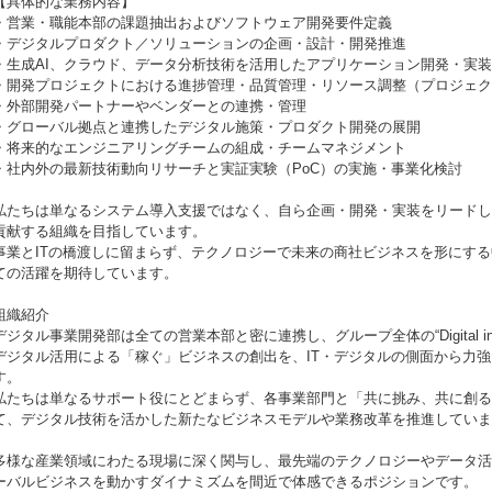
【具体的な業務内容】
・営業・職能本部の課題抽出およびソフトウェア開発要件定義
・デジタルプロダクト／ソリューションの企画・設計・開発推進
・生成AI、クラウド、データ分析技術を活用したアプリケーション開発・実装
・開発プロジェクトにおける進捗管理・品質管理・リソース調整（プロジェク
・外部開発パートナーやベンダーとの連携・管理
・グローバル拠点と連携したデジタル施策・プロダクト開発の展開
・将来的なエンジニアリングチームの組成・チームマネジメント
・社内外の最新技術動向リサーチと実証実験（PoC）の実施・事業化検討
私たちは単なるシステム導入支援ではなく、自ら企画・開発・実装をリードし
貢献する組織を目指しています。
事業とITの橋渡しに留まらず、テクノロジーで未来の商社ビジネスを形にす
ての活躍を期待しています。
組織紹介
デジタル事業開発部は全ての営業本部と密に連携し、グループ全体の“Digital in 
デジタル活用による「稼ぐ」ビジネスの創出を、IT・デジタルの側面から力
す。
私たちは単なるサポート役にとどまらず、各事業部門と「共に挑み、共に創る
て、デジタル技術を活かした新たなビジネスモデルや業務改革を推進していま
多様な産業領域にわたる現場に深く関与し、最先端のテクノロジーやデータ活
ーバルビジネスを動かすダイナミズムを間近で体感できるポジションです。