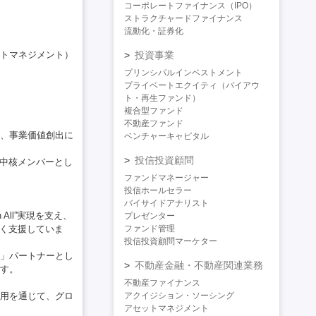
コーポレートファイナンス（IPO）
ストラクチャードファイナンス
流動化・証券化
トマネジメント）
投資事業
プリンシパルインベストメント
プライベートエクイティ（バイアウ
ト・再生ファンド）
複合型ファンド
不動産ファンド
、事業価値創出に
ベンチャーキャピタル
投信投資顧問
る中核メンバーとし
ファンドマネージャー
投信ホールセラー
バイサイドアナリスト
All”実現を支え、
プレゼンター
強く支援していま
ファンド管理
投信投資顧問マーケター
」パートナーとし
不動産金融・不動産関連業務
す。
不動産ファイナンス
用を通じて、グロ
アクイジション・ソーシング
アセットマネジメント