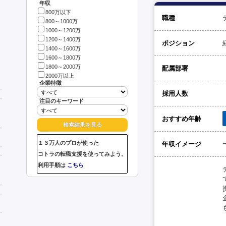
年収
800万以下
職種
800～1000万
1000～1200万
1200～1400万
ポジション
1400～1600万
1600～1800万
1800～2000万
配属部署
2000万以上
企業特徴
採用人数
注目のキーワード
おすすめ年齢
１３万人のプロが使った
年収イメージ
コトラの転職支援を使ってみよう。
利用手順は
こちら