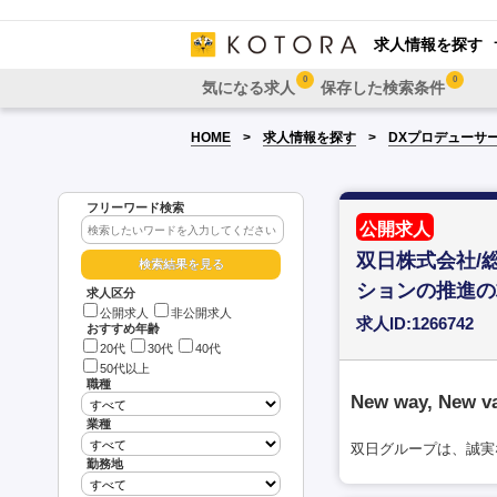
求人情報を探す
0
0
気になる求人
保存した検索条件
HOME
求人情報を探す
DXプロデューサ
フリーワード検索
公開求人
双日株式会社/
ションの推進の
求人区分
公開求人
非公開求人
求人ID:1266742
おすすめ年齢
20代
30代
40代
50代以上
職種
New way, New v
業種
双日グループは、誠実
勤務地