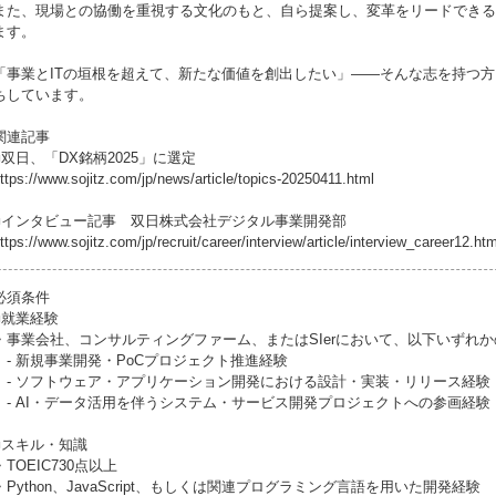
また、現場との協働を重視する文化のもと、自ら提案し、変革をリードできる
ます。
「事業とITの垣根を超えて、新たな価値を創出したい」――そんな志を持つ
ちしています。
関連記事
■双日、「DX銘柄2025」に選定
ttps://www.sojitz.com/jp/news/article/topics-20250411.html
■インタビュー記事 双日株式会社デジタル事業開発部
ttps://www.sojitz.com/jp/recruit/career/interview/article/interview_career12.htm
必須条件
■就業経験
・事業会社、コンサルティングファーム、またはSIerにおいて、以下いずれ
- 新規事業開発・PoCプロジェクト推進経験
- ソフトウェア・アプリケーション開発における設計・実装・リリース経験
- AI・データ活用を伴うシステム・サービス開発プロジェクトへの参画経験
■スキル・知識
・TOEIC730点以上
・Python、JavaScript、もしくは関連プログラミング言語を用いた開発経験