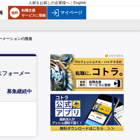
人材をお探しの企業様へ
｜
English
転職支援
報
マイページ
無料
サービスに登録
ーメーションの推進
スフォーメー
募集継続中