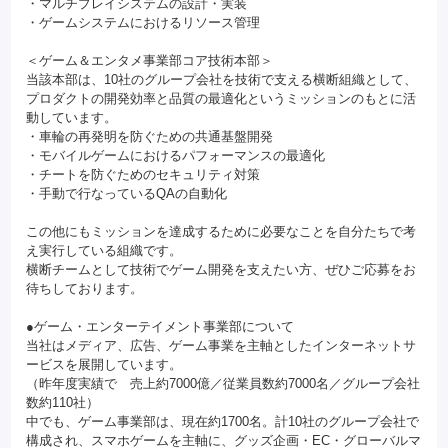
・マルチプレイシステムの設計・実装
・ゲームシステムにおけるリソース管理
＜ゲーム＆エンタメ事業部コア技術本部＞
当該本部は、10社のグループ会社を技術で支える横断組織として、
プロダクトの開発効率と品質の最適化というミッションのもとに活
動しています。
・車輪の再発明を防ぐための共通基盤開発
・モバイルゲームにおけるパフォーマンスの最適化
・チートを防ぐためのセキュリティ対策
・手動で行なっているQAの自動化
この他にもミッションを達成するために必要なことを自分たちで考
え実行している組織です。
横断チームとして技術でゲーム開発を支えたい方、ぜひご応募をお
待ちしております。
●ゲーム・エンターテイメント事業部について
当社はメディア、広告、ゲーム事業を主軸としたインターネットサ
ービスを展開しています。
（昨年度実績で 売上約7000億／従業員数約7000名／グループ会社
数約110社）
中でも、ゲーム事業部は、現在約1700名。計10社のグループ会社で
構成され、スマホゲームを主軸に、グッズ企画・EC・グローバルマ