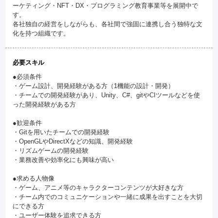
ーケティング・NFT・DX・プログラミング教育事業等を展開中で
す。
各社独自の経営をしながらも、各社間で強固に連携し合う独特な文
化を持つ組織です。
必要スキル
●必須条件
・ゲーム設計、開発経験がある方（1機能の設計・開発）
・チームでの開発経験があり、Unity、C#、gitやCIツールなどを使
った開発経験がある方
●歓迎条件
・Gitを用いたチームでの開発経験
・OpenGLやDirectXなどの知識、開発経験
・リズムゲームの開発経験
・業務改善や効率化にも興味が高い
●求める人物像
・ゲーム、アニメ等のキャラクターコンテンツが大好きな方
・チーム内でのコミュニケーションや一緒に成果を出すことを大切
にできる方
・ユーザー体験を追求できる方