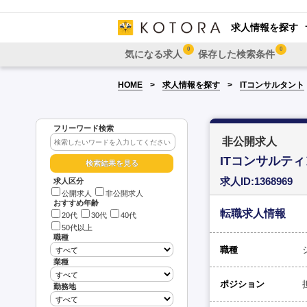
求人情報を探す
0
0
気になる求人
保存した検索条件
HOME
求人情報を探す
ITコンサルタント
フリーワード検索
非公開求人
ITコンサルテ
求人ID:1368969
求人区分
公開求人
非公開求人
おすすめ年齢
転職求人情報
20代
30代
40代
50代以上
職種
職種
業種
ポジション
勤務地