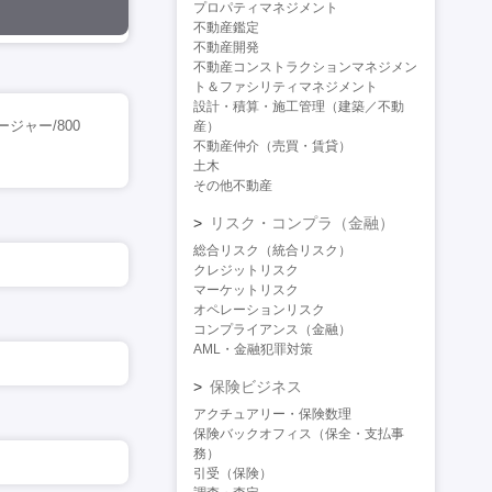
プロパティマネジメント
不動産鑑定
不動産開発
不動産コンストラクションマネジメン
ト＆ファシリティマネジメント
設計・積算・施工管理（建築／不動
ャー/800
産）
不動産仲介（売買・賃貸）
土木
その他不動産
リスク・コンプラ（金融）
総合リスク（統合リスク）
クレジットリスク
マーケットリスク
オペレーションリスク
コンプライアンス（金融）
AML・金融犯罪対策
保険ビジネス
アクチュアリー・保険数理
保険バックオフィス（保全・支払事
務）
引受（保険）