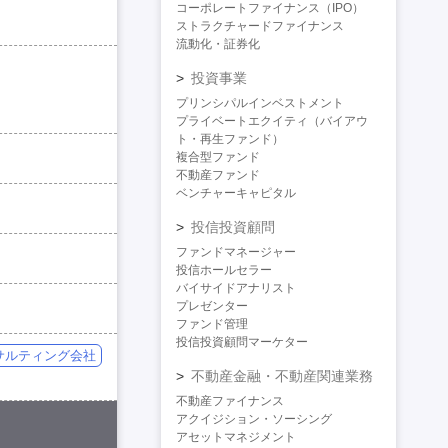
コーポレートファイナンス（IPO）
ストラクチャードファイナンス
流動化・証券化
投資事業
プリンシパルインベストメント
プライベートエクイティ（バイアウ
ト・再生ファンド）
複合型ファンド
不動産ファンド
ベンチャーキャピタル
投信投資顧問
ファンドマネージャー
投信ホールセラー
バイサイドアナリスト
プレゼンター
ファンド管理
投信投資顧問マーケター
サルティング会社
不動産金融・不動産関連業務
不動産ファイナンス
アクイジション・ソーシング
アセットマネジメント