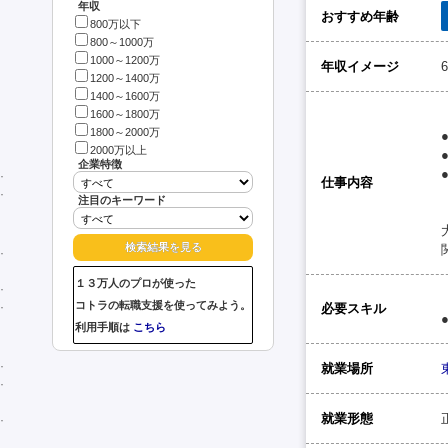
年収
おすすめ年齢
800万以下
800～1000万
1000～1200万
年収イメージ
1200～1400万
1400～1600万
1600～1800万
1800～2000万
2000万以上
企業特徴
仕事内容
注目のキーワード
１３万人のプロが使った
コトラの転職支援を使ってみよう。
必要スキル
利用手順は
こちら
就業場所
就業形態