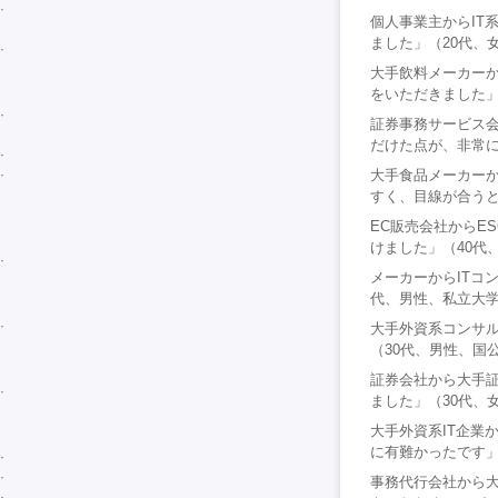
個人事業主からIT
ました」（20代、
大手飲料メーカー
をいただきました」
証券事務サービス
だけた点が、非常に
大手食品メーカー
すく、目線が合うと
EC販売会社からE
けました」（40代
メーカーからITコ
代、男性、私立大
大手外資系コンサ
（30代、男性、国
証券会社から大手
ました」（30代、
大手外資系IT企業
に有難かったです」
事務代行会社から