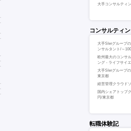
大手コンサルティングフ
コンサルティン
大手SIerグルー
ンサルタント/～10
欧州最大のコンサ
ング - ライフサイ
大手SIerグルー
東京都
経営管理クラウドソ
国内シェアトップク
円/東京都
転職体験記