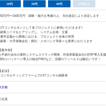
20代
30代
40代
50代以上
650万円〜1600万円 経験・能力を考慮の上、当社規定により決定します
《ITコンサルタントして各プロジェクトに参画いただきます》
●顧客ニーズをヒアリングし、システム企画・立案
●要件定義から開発における、プロジェクト全体の管理
●顧客：大手保険会社・商社・メガバンク等様々な業界にわたります
【案件例】
大手旅行会社の基幹システムスクラッチ開発、外資系製薬会社のERP導入支
関向けパッケージ導入の統合PMOなど、活躍のフィールドは幅広いです！
【必須】
●コンサルティングファームでのITコンサル経験者
東京都
正社員