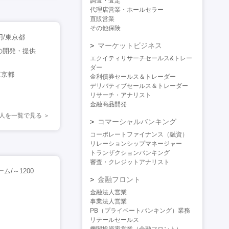
調査・査定
代理店営業・ホールセラー
直販営業
その他保険
円/東京都
マーケットビジネス
の開発・提供
エクイティリサーチセールス&トレー
ダー
東京都
金利債券セールス＆トレーダー
デリバティブセールス＆トレーダー
リサーチ・アナリスト
金融商品開発
求人を一覧で見る
コマーシャルバンキング
コーポレートファイナンス（融資）
リレーションシップマネージャー
トランザクションバンキング
審査・クレジットアナリスト
ム/～1200
金融フロント
金融法人営業
事業法人営業
PB（プライベートバンキング）業務
リテールセールス