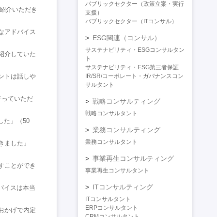
パブリックセクター（政策立案・実行
ご紹介いただき
支援）
パブリックセクター（ITコンサル）
なアドバイス
ESG関連（コンサル）
サステナビリティ・ESGコンサルタン
紹介していた
ト
サステナビリティ・ESG第三者保証
ントは話しや
IR/SR/コーポレート・ガバナンスコン
サルタント
行っていただ
戦略コンサルティング
戦略コンサルタント
た」（50
業務コンサルティング
業務コンサルタント
きました」
事業再生コンサルティング
すことができ
事業再生コンサルタント
ITコンサルティング
バイスは本当
ITコンサルタント
ERPコンサルタント
おかげで内定
CRMコンサルタント