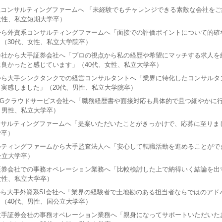
系コンサルティングファームへ 「未経験でもチャレンジできる素敵な会社を
女性、私立短期大学卒）
から外資系コンサルティングファームへ「面接での評価ポイントについて的確
（30代、女性、私立大学院卒）
会社から大手証券会社へ「プロの視点から私の経歴や希望にマッチする求人を
良かったと感じています」（40代、女性、私立大学卒）
から大手シンクタンクでの経営コンサルタントへ「業界に特化したコンサルタ
実感しました」（20代、男性、私立大学院卒）
SGクラウドサービス会社へ「職務経歴書や面接対応も具体的で且つ細やかに
、男性、私立大学卒）
ンサルティングファームへ「提案いただいたことがきっかけで、応募に至りまし
学卒）
ルティングファームから大手監査法人へ「安心して転職活動を進めることがで
公立大学卒）
証券会社での事務オペレーション業務へ「比較検討した上で納得いく結論を出
女性、私立大学卒）
から大手外資系SI会社へ「業界の経験者で土地勘のある担当者ならではのアド
（40代、男性、国公立大学卒）
大手証券会社の事務オペレーション業務へ「親身になってサポートいただいた