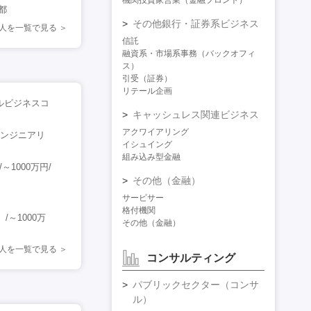
機関投資家営業（金融フロント）
京都
その他銀行・証券系ビジネス
人を一覧で見る
信託
融資系・市場系事務（バックオフィ
ス）
引受（証券）
リテール企画
ルビジネスコ
キャッシュレス関連ビジネス
アクワイアリング
エンジニアリ
イシュイング
組み込み型金融
1000万円/
その他（金融）
サービサー
格付機関
～1000万
その他（金融）
人を一覧で見る
コンサルティング
パブリックセクター（コンサ
ル）