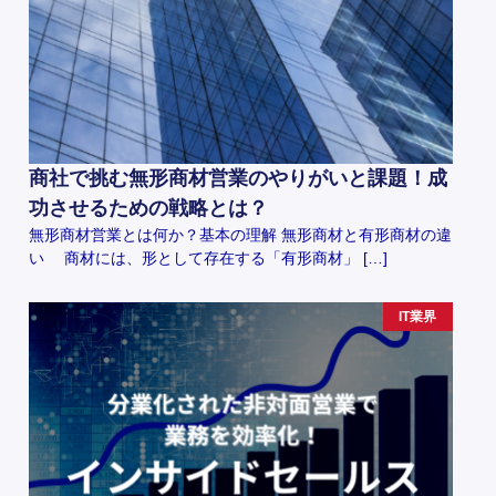
商社で挑む無形商材営業のやりがいと課題！成
功させるための戦略とは？
無形商材営業とは何か？基本の理解 無形商材と有形商材の違
い 商材には、形として存在する「有形商材」 […]
IT業界