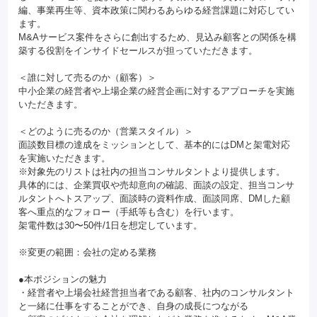
編、事業再生等、資本政策に関わるあらゆる経営課題に対応してい
ます。
M&Aサービス案件をさらに創出するため、見込み顧客との関係を構
築する役割をインサイドセールスが担っていただきます。
＜誰に対して売るのか（顧客）＞
中小企業の経営者や上場企業の経営企画に対するアプローチを実施
いただきます。
＜どのように売るのか（営業スタイル）＞
面談数目標の達成をミッションとして、基本的にはDMと架電対応
を実施いただきます。
※対象先のリストは社内の担当コンサルタントより提供します。
具体的には、企業買収や売却意向の確認、面談の設定、担当コンサ
ルタントへトスアップ、面談時の資料作成、面談同席、DMした顧
客へ重点的なフォロー（手紙等も含む）を行います。
架電件数は30〜50件/1日を想定しています。
※変更の範囲：会社の定める業務
●本ポジションの魅力
・経営者や上場会社経営担当者である顧客、社内のコンサルタント
と一緒に仕事をすることができ、自身の成長につながる