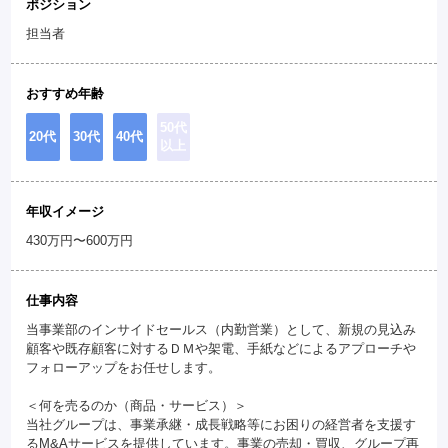
ポジション
担当者
おすすめ年齢
50代
20代
30代
40代
以上
年収イメージ
430万円〜600万円
仕事内容
当事業部のインサイドセールス（内勤営業）として、新規の見込み
顧客や既存顧客に対するＤＭや架電、手紙などによるアプローチや
フォローアップをお任せします。
＜何を売るのか（商品・サービス）＞
当社グループは、事業承継・成長戦略等にお困りの経営者を支援す
るM&Aサービスを提供しています。事業の売却・買収、グループ再