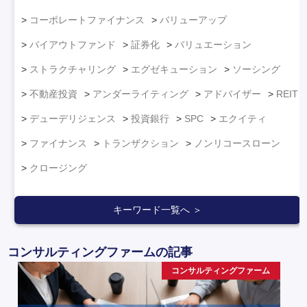
コーポレートファイナンス
バリューアップ
バイアウトファンド
証券化
バリュエーション
ストラクチャリング
エグゼキューション
ソーシング
不動産投資
アンダーライティング
アドバイザー
REIT
デューデリジェンス
投資銀行
SPC
エクイティ
ファイナンス
トランザクション
ノンリコースローン
クロージング
キーワード一覧へ ＞
コンサルティングファームの記事
コンサルティングファーム