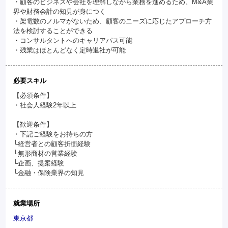
・顧客のビジネスや会社を理解しながら業務を進めるため、M&A業
界や財務会計の知見が身につく
・架電数のノルマがないため、顧客のニーズに応じたアプローチ方
法を検討することができる
・コンサルタントへのキャリアパス可能
・残業はほとんどなく定時退社が可能
必要スキル
【必須条件】
・社会人経験2年以上
【歓迎条件】
・下記ご経験をお持ちの方
└経営者との顧客折衝経験
└無形商材の営業経験
└企画、提案経験
└金融・保険業界の知見
就業場所
東京都