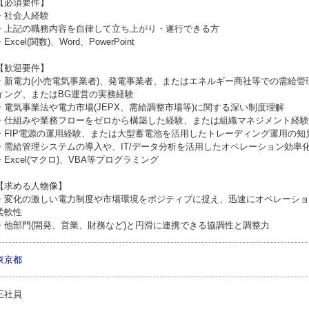
【必須要件】
・社会人経験
・上記の職務内容を自律して立ち上がり・遂行できる方
・Excel(関数)、Word、PowerPoint
【歓迎要件】
・新電力(小売電気事業者)、発電事業者、またはエネルギー商社等での需給管
ィング、またはBG運営の実務経験
・電気事業法や電力市場(JEPX、需給調整市場等)に関する深い制度理解
・仕組みや業務フローをゼロから構築した経験、または組織マネジメント経験
・FIP電源の運用経験、または大型蓄電池を活用したトレーディング運用の知
・需給管理システムの導入や、IT/データ分析を活用したオペレーション効率
・Excel(マクロ)、VBA等プログラミング
【求める人物像】
・変化の激しい電力制度や市場環境をポジティブに捉え、迅速にオペレーショ
柔軟性
・他部門(開発、営業、財務など)と円滑に連携できる協調性と調整力
東京都
正社員