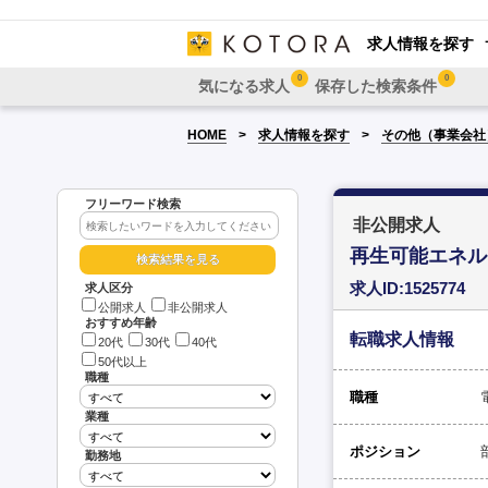
求人情報を探す
0
0
気になる求人
保存した検索条件
HOME
求人情報を探す
その他（事業会社
フリーワード検索
非公開求人
再生可能エネル
求人ID:1525774
求人区分
公開求人
非公開求人
おすすめ年齢
転職求人情報
20代
30代
40代
50代以上
職種
職種
業種
ポジション
勤務地