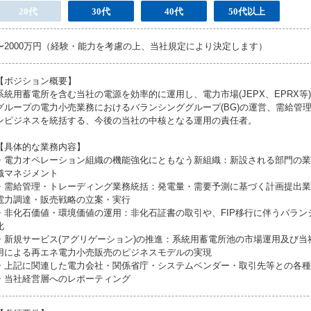
20代
30代
40代
50代以上
〜2000万円（経験・能力を考慮の上、当社規定により決定します）
【ポジション概要】
系統用蓄電所を含む当社の電源を効率的に運用し、電力市場(JEPX、EPRX等
グループの電力小売業務におけるバランシンググループ(BG)の運営、需給管
ンピジネスを統括する、今後の当社の中核となる運用の責任者。
【具体的な業務内容】
・電力オペレーション組織の機能強化にともなう新組織：新設される部門の業
織マネジメント
・需給管理・トレーディング業務統括：発電量・需要予測に基づく計画提出業務
電力調達・販売戦略の立案・実行
・非化石価値・環境価値の運用：非化石証書の取引や、FIP移行に伴うバラン
化
・新規サービス(アグリゲーション)の推進：系統用蓄電所池の市場運用及び当
用による再エネ電力小売販売のピジネスモデルの実現
・上記に関連した電力会社・関係省庁・システムベンダー・取引先等との各種
・当社経営層へのレポーティング