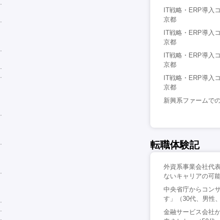
IT戦略・ERP導入
京都
IT戦略・ERP導入
京都
IT戦略・ERP導入
京都
IT戦略・ERP導入
京都
新興系ファームでのM
転職体験記
外資系事業会社代表
ないキャリアの可能
中央省庁からコン
す」（30代、男性
金融サービス会社