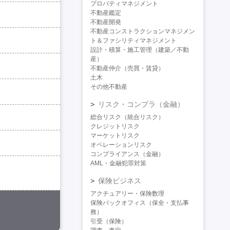
プロパティマネジメント
不動産鑑定
不動産開発
不動産コンストラクションマネジメン
ト＆ファシリティマネジメント
設計・積算・施工管理（建築／不動
産）
不動産仲介（売買・賃貸）
土木
その他不動産
リスク・コンプラ（金融）
総合リスク（統合リスク）
クレジットリスク
マーケットリスク
オペレーションリスク
コンプライアンス（金融）
AML・金融犯罪対策
保険ビジネス
アクチュアリー・保険数理
保険バックオフィス（保全・支払事
務）
引受（保険）