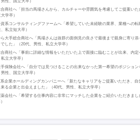
、男性、国立大卒）
総合商社へ「担当の馬場さんから、カルチャーや雰囲気を考慮してご提案いた
立大学卒）
外資系コンサルティングファームへ「希望していた未経験の業界、業種への転
性、私立短大卒）
から大手総合商社へ「馬場さんは抜群の面倒見の良さで最後まで親身に寄り添
でした」（20代、男性、私立大学卒）
総合商社へ「事前に詳細な情報をいただいた上で面接に臨むことが出来、内定
、私立大学卒）
大手保険会社へ「自分では見つけることの出来なかった第一希望のポジション
、男性、国立大学卒）
T系企業ホールディングカンパニーへ「新たなキャリアをご提案いただき、自
来る企業と出会えました」（40代、男性、私立大学卒）
薬会社へ「希望する仕事内容に非常にマッチした企業をご紹介いただきました
卒）