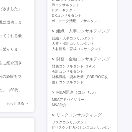
BIコンサルタント
だきました」
ITアーキテクト
DXコンサルタント
AI・データ活用コンサルタント
職に成功しま
組織・人事コンサルティング
ってくれる最
組織・人事コンサルタント
人事・採用コンサルタント
人材開発・育成コンサルタント
へ繋がりまし
財務・金融コンサルティング
をご紹介頂き
財務コンサルタント（FAS）
会計コンサルタント
分の経験をフ
財務戦略・資本政策（PBR/ROIC改
善）コンサルタント
」（60代、
M&A関連（コンサル）
M&Aアドバイザリー
もっと見る
M&A仲介
リスクコンサルティング
リスクコンサルタント
ITリスク／ITガバナンスコンサルタン