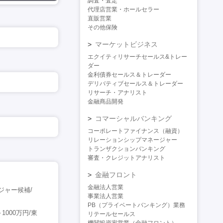
調査・査定
代理店営業・ホールセラー
直販営業
その他保険
マーケットビジネス
エクイティリサーチセールス&トレー
ダー
金利債券セールス＆トレーダー
デリバティブセールス＆トレーダー
リサーチ・アナリスト
金融商品開発
コマーシャルバンキング
コーポレートファイナンス（融資）
リレーションシップマネージャー
トランザクションバンキング
審査・クレジットアナリスト
金融フロント
金融法人営業
ジャー候補/
事業法人営業
PB（プライベートバンキング）業務
000万円/東
リテールセールス