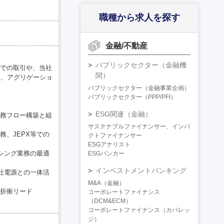
職種から求人を探す
金融/不動産
パブリックセクター（金融機
)での取引や、当社
関）
理、アグリゲーショ
パブリックセクター（金融事業企画）
パブリックセクター（PPP/PFI）
ESG関連（金融）
務フロー構築と組
サステナブルファイナンサー、インパ
、JEPX等での
クトファイナンサー
ESGアナリスト
シング業務の最適
ESGバンカー
インベストメントバンキング
社電源との一体活
M&A（金融）
折衝リード
コーポレートファイナンス
（DCM&ECM）
コーポレートファイナンス（カバレッ
ジ）