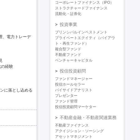
コーポレートファイナンス（IPO）
ストラクチャードファイナンス
流動化・証券化
投資事業
プリンシパルインベストメント
理、電力トレーデ
プライベートエクイティ（バイアウ
ト・再生ファンド）
複合型ファンド
不動産ファンド
見
ベンチャーキャピタル
化の経験
投信投資顧問
ファンドマネージャー
投信ホールセラー
ンに落とし込める
バイサイドアナリスト
プレゼンター
ファンド管理
投信投資顧問マーケター
不動産金融・不動産関連業務
不動産ファイナンス
アクイジション・ソーシング
アセットマネジメント