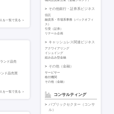
機関投資家営業（金融フロント）
その他銀行・証券系ビジネス
信託
融資系・市場系事務（バックオフィ
人を一覧で見る
ス）
引受（証券）
リテール企画
キャッシュレス関連ビジネス
アクワイアリング
イシュイング
組み込み型金融
ブランド品売
その他（金融）
サービサー
ランド品売買
格付機関
その他（金融）
人を一覧で見る
コンサルティング
パブリックセクター（コンサ
ル）