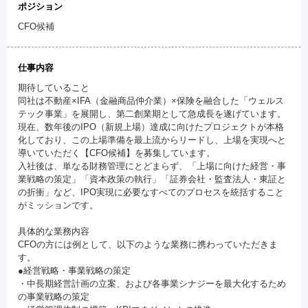
ポジション
CFO候補
仕事内容
期待していること
同社は不動産×IFA（金融商品仲介業）×保険を融合した「ウェルス
テック事業」を展開し、第二創業期として急成長を遂げています。
現在、数年後のIPO（新規上場）達成に向けたプロジェクトが本格
化しており、この上場準備を最上流からリードし、上場を実現へと
導いていただく【CFO候補】を募集しています。
入社後は、単なる財務管理にとどまらず、「上場に向けた経営・事
業戦略の策定」「資本政策の執行」「証券会社・監査法人・東証と
の折衝」など、IPO実現に必要なすべてのプロセスを統括すること
がミッションです。
具体的な業務内容
CFOの方には例として、以下のような業務に携わっていただきま
す。
●経営戦略・事業戦略の策定
・中長期経営計画の立案、および各事業シナジーを最大化するため
の事業戦略の策定