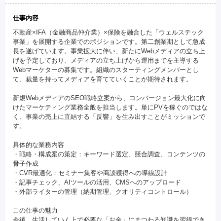
仕事内容
不動産×IFA（金融商品仲介業）×保険を融合した「ウェルステック
事業」を展開する企業でのポジションです。第二創業期として急成
長を遂げています。事業拡大に伴い、新たにWebメディアの立ち上
げを予定しており、メディアの立ち上げから運用までを主導する
Webマーケターの募集です。組織のスターティングメンバーとし
て、裁量を持ってメディアを育てていくことが期待されます。
新規WebメディアのSEO戦略立案から、コンバージョン最大化に向
けたマーケティング業務全般を担当します。単にPVを稼ぐのではな
く、事業の売上に直結する「反響」を生み出すことがミッションで
す。
具体的な業務内容
・戦略・構成案の策定：キーワード選定、競合調査、コンテンツの
骨子作成
・CVR最適化：セミナー集客や商談獲得への導線設計
・記事チェック、AIツールの活用、CMSへのアップロード
・外部ライターの管理（納期管理、クオリティコントロール）
この仕事の魅力
今後、生活していく上で必要な「お金」にまつわる知識を習得でき