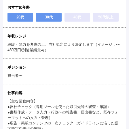
おすすめ年齢
20代
30代
40代
50代以上
年収レンジ
経験・能力を考慮の上、当社規定により決定します（イメージ：〜
450万円/別途業績賞与）
ポジション
担当者〜
仕事内容
【主な業務内容】
●反社チェック（専用ツールを使った取引先等の審査・確認）
●書類作成・データ入力（行政への報告書、届出書など、既存フォ
ーマットへの入力・管理）
●広告・掲載コンテンツの一次チェック（ガイドラインに沿った誤
字脱字や表現の確認）