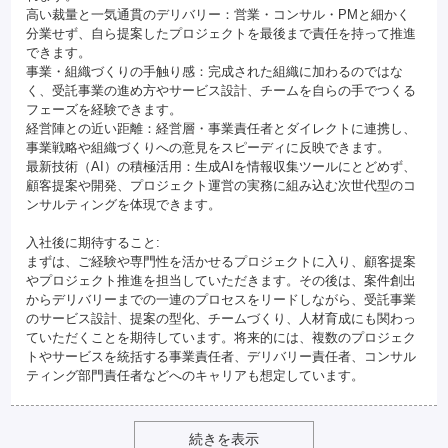
高い裁量と一気通貫のデリバリー：営業・コンサル・PMと細かく
分業せず、自ら提案したプロジェクトを最後まで責任を持って推進
できます。
事業・組織づくりの手触り感：完成された組織に加わるのではな
く、受託事業の進め方やサービス設計、チームを自らの手でつくる
フェーズを経験できます。
経営陣との近い距離：経営層・事業責任者とダイレクトに連携し、
事業戦略や組織づくりへの意見をスピーディに反映できます。
最新技術（AI）の積極活用：生成AIを情報収集ツールにとどめず、
顧客提案や開発、プロジェクト運営の実務に組み込む次世代型のコ
ンサルティングを体現できます。
入社後に期待すること:
まずは、ご経験や専門性を活かせるプロジェクトに入り、顧客提案
やプロジェクト推進を担当していただきます。その後は、案件創出
からデリバリーまでの一連のプロセスをリードしながら、受託事業
のサービス設計、提案の型化、チームづくり、人材育成にも関わっ
ていただくことを期待しています。将来的には、複数のプロジェク
トやサービスを統括する事業責任者、デリバリー責任者、コンサル
ティング部門責任者などへのキャリアも想定しています。
続きを表示