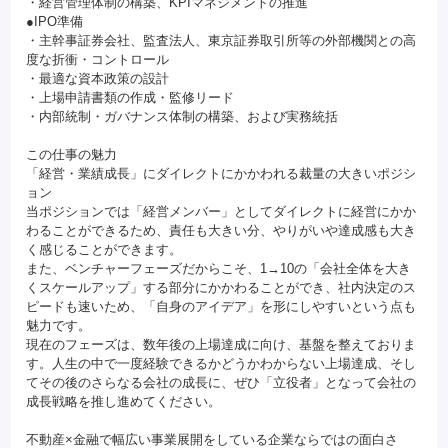
・経営管理体制の構築、KPIマネジメントの推進
●IPO準備
・主幹事証券会社、監査法人、東京証券取引所等の外部機関との高
度な折衝・コントロール
・最適な資本政策の設計
・上場申請書類の作成・監修リード
・内部統制・ガバナンス体制の構築、および実務統括
この仕事の魅力
「経営・業績成長」にダイレクトにかかわれる裁量の大きいポジシ
ョン
当ポジションでは「経営メンバー」としてダイレクトに経営にかか
わることができるため、責任も大きい分、やりがいや達成感も大き
く感じることができます。
また、ベンチャーフェーズだからこそ、1→10の「会社全体を大き
くスケールアップ」する部分にかかわることができ、社内決定のス
ピードも速いため、「自身のアイデア」を形にしやすいという点も
魅力です。
現在のフェーズは、数年後の上場達成に向け、基盤を整えておりま
す。人生の中で一度経験できるかどうかわからない上場達成、そし
てその後のさらなる会社の成長に、ぜひ「立役者」となって会社の
成長戦略を推し進めてください。
不動産×金融で幅広い事業展開をしている企業ならではの面白さ