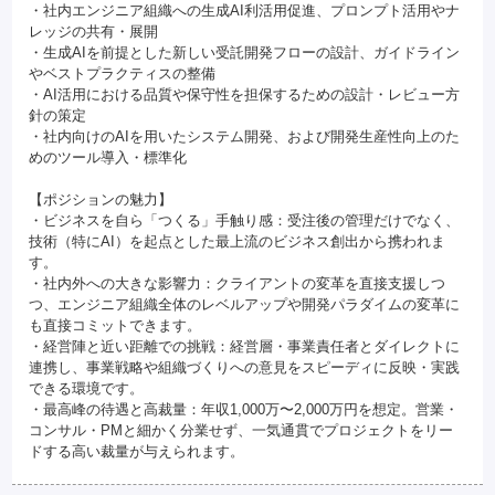
・社内エンジニア組織への生成AI利活用促進、プロンプト活用やナ
レッジの共有・展開
・生成AIを前提とした新しい受託開発フローの設計、ガイドライン
やベストプラクティスの整備
・AI活用における品質や保守性を担保するための設計・レビュー方
針の策定
・社内向けのAIを用いたシステム開発、および開発生産性向上のた
めのツール導入・標準化
【ポジションの魅力】
・ビジネスを自ら「つくる」手触り感：受注後の管理だけでなく、
技術（特にAI）を起点とした最上流のビジネス創出から携われま
す。
・社内外への大きな影響力：クライアントの変革を直接支援しつ
つ、エンジニア組織全体のレベルアップや開発パラダイムの変革に
も直接コミットできます。
・経営陣と近い距離での挑戦：経営層・事業責任者とダイレクトに
連携し、事業戦略や組織づくりへの意見をスピーディに反映・実践
できる環境です。
・最高峰の待遇と高裁量：年収1,000万〜2,000万円を想定。営業・
コンサル・PMと細かく分業せず、一気通貫でプロジェクトをリー
ドする高い裁量が与えられます。