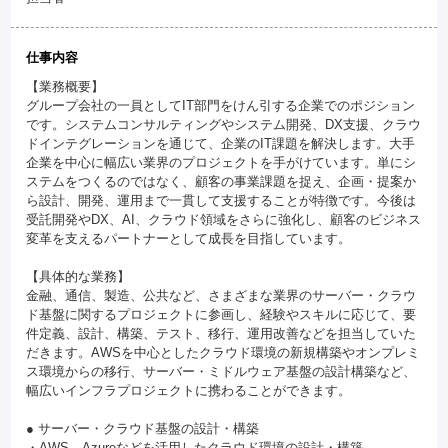
仕事内容
【業務概要】
グループ会社の一員としてIT部門をけん引する企業でのポジション
です。システムコンサルティングやシステム開発、DX支援、クラウ
ドインテグレーションを通じて、企業のIT課題を解決します。大手
企業を中心に幅広い業界のプロジェクトを手がけています。単にシ
ステムをつくるのではなく、顧客の事業課題を捉え、企画・提案か
ら設計、開発、運用まで一貫して支援することが特徴です。今後は
受託開発やDX、AI、クラウド領域をさらに強化し、顧客のビジネス
変革を支えるパートナーとして成長を目指しています。
【具体的な業務】
金融、通信、製造、公共など、さまざまな業界のサーバー・クラウ
ド基盤に関するプロジェクトに参画し、経験やスキルに応じて、要
件定義、設計、構築、テスト、移行、運用改善などを担当していた
だきます。AWSを中心としたクラウド環境の新規構築やオンプレミ
ス環境からの移行、サーバー・ミドルウェア基盤の設計構築など、
幅広いインフラプロジェクトに携わることができます。
● サーバー・クラウド基盤の設計・構築
・AWS、Azureなどを活用したクラウド環境の設計・構築