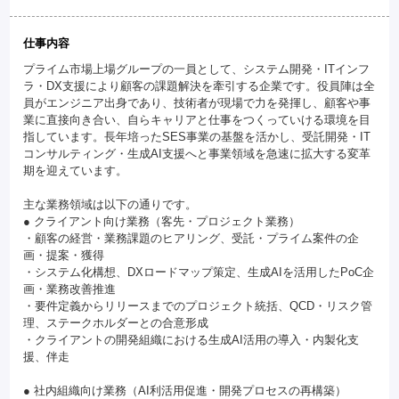
仕事内容
プライム市場上場グループの一員として、システム開発・ITインフ
ラ・DX支援により顧客の課題解決を牽引する企業です。役員陣は全
員がエンジニア出身であり、技術者が現場で力を発揮し、顧客や事
業に直接向き合い、自らキャリアと仕事をつくっていける環境を目
指しています。長年培ったSES事業の基盤を活かし、受託開発・IT
コンサルティング・生成AI支援へと事業領域を急速に拡大する変革
期を迎えています。
主な業務領域は以下の通りです。
● クライアント向け業務（客先・プロジェクト業務）
・顧客の経営・業務課題のヒアリング、受託・プライム案件の企
画・提案・獲得
・システム化構想、DXロードマップ策定、生成AIを活用したPoC企
画・業務改善推進
・要件定義からリリースまでのプロジェクト統括、QCD・リスク管
理、ステークホルダーとの合意形成
・クライアントの開発組織における生成AI活用の導入・内製化支
援、伴走
● 社内組織向け業務（AI利活用促進・開発プロセスの再構築）