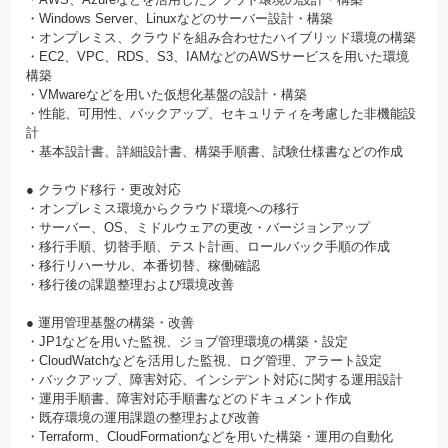
・Windows Server、Linuxなどのサーバー設計・構築
・オンプレミス、クラウドを組み合わせたハイブリッド環境の構築
・EC2、VPC、RDS、S3、IAMなどのAWSサービスを用いた環境
構築
・VMwareなどを用いた仮想化基盤の設計・構築
・性能、可用性、バックアップ、セキュリティを考慮した非機能設
計
・基本設計書、詳細設計書、構築手順書、試験仕様書などの作成
● クラウド移行・更改対応
・オンプレミス環境からクラウド環境への移行
・サーバー、OS、ミドルウェアの更改・バージョンアップ
・移行手順、切替手順、テスト計画、ロールバック手順の作成
・移行リハーサル、本番切替、稼働確認
・移行後の課題整理および環境改善
● 運用管理基盤の構築・改善
・JP1などを用いた監視、ジョブ管理環境の構築・設定
・CloudWatchなどを活用した監視、ログ管理、アラート設定
・バックアップ、障害対応、インシデント対応に関する運用設計
・運用手順書、障害対応手順書などのドキュメント作成
・既存環境の運用課題の整理および改善
・Terraform、CloudFormationなどを用いた構築・運用の自動化