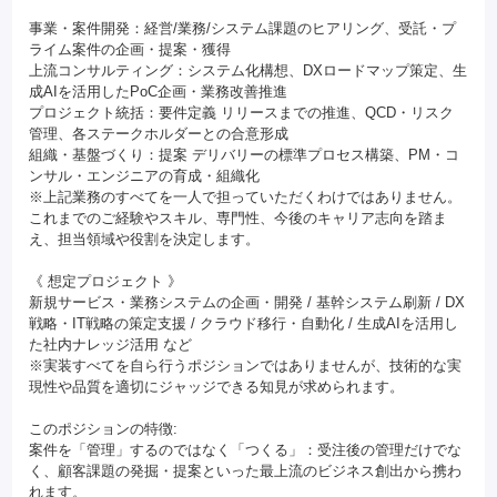
事業・案件開発：経営/業務/システム課題のヒアリング、受託・プ
ライム案件の企画・提案・獲得
上流コンサルティング：システム化構想、DXロードマップ策定、生
成AIを活用したPoC企画・業務改善推進
プロジェクト統括：要件定義 リリースまでの推進、QCD・リスク
管理、各ステークホルダーとの合意形成
組織・基盤づくり：提案 デリバリーの標準プロセス構築、PM・コ
ンサル・エンジニアの育成・組織化
※上記業務のすべてを一人で担っていただくわけではありません。
これまでのご経験やスキル、専門性、今後のキャリア志向を踏ま
え、担当領域や役割を決定します。
《 想定プロジェクト 》
新規サービス・業務システムの企画・開発 / 基幹システム刷新 / DX
戦略・IT戦略の策定支援 / クラウド移行・自動化 / 生成AIを活用し
た社内ナレッジ活用 など
※実装すべてを自ら行うポジションではありませんが、技術的な実
現性や品質を適切にジャッジできる知見が求められます。
このポジションの特徴:
案件を「管理」するのではなく「つくる」：受注後の管理だけでな
く、顧客課題の発掘・提案といった最上流のビジネス創出から携わ
れます。