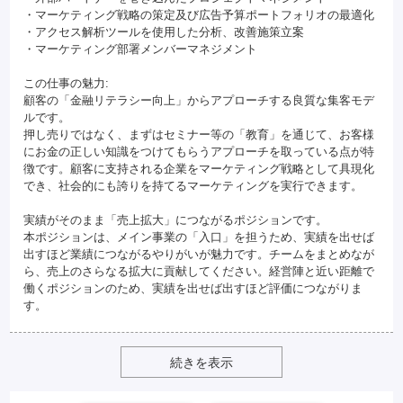
・マーケティング戦略の策定及び広告予算ポートフォリオの最適化
・アクセス解析ツールを使用した分析、改善施策立案
・マーケティング部署メンバーマネジメント
この仕事の魅力:
顧客の「金融リテラシー向上」からアプローチする良質な集客モデ
ルです。
押し売りではなく、まずはセミナー等の「教育」を通じて、お客様
にお金の正しい知識をつけてもらうアプローチを取っている点が特
徴です。顧客に支持される企業をマーケティング戦略として具現化
でき、社会的にも誇りを持てるマーケティングを実行できます。
実績がそのまま「売上拡大」につながるポジションです。
本ポジションは、メイン事業の「入口」を担うため、実績を出せば
出すほど業績につながるやりがいが魅力です。チームをまとめなが
ら、売上のさらなる拡大に貢献してください。経営陣と近い距離で
働くポジションのため、実績を出せば出すほど評価につながりま
す。
続きを表示