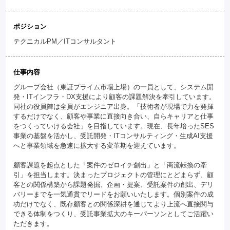
ポジション
テクニカルPM／ITコンサルタント
仕事内容
グループ会社（東証プライム市場上場）の一員として、システム開
発・ITインフラ・DX支援により顧客の課題解決を牽引しています。
同社の役員陣は全員がエンジニア出身。「技術者が現場で力を発揮
するだけでなく、顧客や事業に直接向き合い、自らキャリアと仕事
をつくっていける会社」を目指しています。現在、長年培ったSES
事業の基盤を活かし、受託開発・ITコンサルティング・生成AI支援
へと事業領域を急速に拡大する変革期を迎えています。
顧客課題を起点とした「案件のゼロイチ創出」と「商流転換の牽
引」を担当します。決まったプロジェクトの管理にとどまらず、顧
客との関係構築から課題発掘、企画・提案、受託案件の創出、デリ
バリーまでを一気通貫でリードをお願いいたします。個別案件の成
功だけでなく、既存顧客との関係深耕を通じてより上流へ直接関与
できる体制をつくり、受託事業拡大のキーパーソンとしてご活躍い
ただきます。