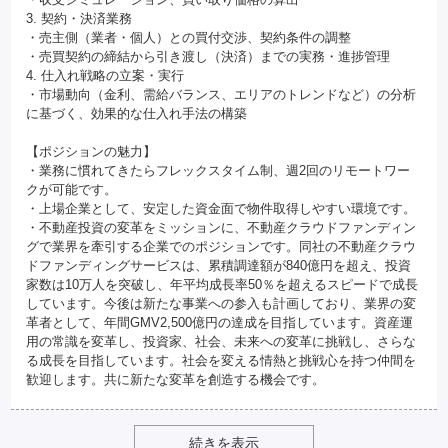
3. 契約・決済業務
・売主側（業者・個人）との買付交渉、契約条件の調整
・売買契約の締結から引き渡し（決済）までの実務・進捗管理
4. 仕入れ戦略の立案・実行
・市場動向（金利、需給バランス、エリアのトレンドなど）の分析
に基づく、効果的な仕入れ手法の構築
【ポジションの魅力】
・業務に慣れてきたらフレックスタイム制、週2回のリモートワー
クが可能です。
・上場企業として、安定した資金面で物件取得しやすい環境です。
・不動産投資の変革をミッションに、不動産クラウドファンディン
グで業界を牽引する企業でのポジションです。同社の不動産クラウ
ドファンディングサービスは、累積調達額が840億円を超え、投資
家数は10万人を突破し、年平均成長率50％を超えるスピードで成長
しています。今後は新たな事業への参入も計画しており、業界の変
革者として、年間GMV2,500億円の達成を目指しています。資産運
用の常識を変革し、投資家、社会、未来への変革に挑戦し、さらな
る成長を目指しています。社会を変える情熱と挑戦心を持つ仲間を
歓迎します。共に新たな変革を創造する機会です。
続きを表示