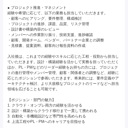
● プロジェクト推進・マネジメント
経験や希望に応じて、以下の業務も担当していただきます。
・顧客へのヒアリング、要件整理、構成検討
・プロジェクトの進捗、課題、品質、リスク管理
・設計書や構築内容のレビュー
・メンバーへの作業割り振り、技術支援、進捗確認
・顧客、開発チーム、ベンダー、パートナー企業との調整
・見積書、提案資料、顧客向け報告資料の作成
入社後は、これまでの経験やスキルに応じた工程・役割から担当し
ていただきます。設計・構築経験を活かして実務を担っていただく
ほか、PL・PMなどのリーダー経験をお持ちの方には、プロジェク
トの進行管理やメンバー管理、顧客・関係者との調整など、経験に
応じたポジションで参画いただきます。将来的には、要件定義やア
ーキテクチャ検討、より大規模なプロジェクトのリードなどへ担当
領域を広げることも可能です。
【ポジション・部門の魅力】
1. クラウド・オンプレ両方の経験を活かせる
2. 設計・構築からクラウド移行まで一貫して携われる
3. 自動化・非機能設計など専門性を高められる
4. 上流工程やPL・PMへのキャリアを目指せる