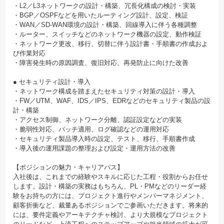
・L2／L3ネットワークの設計・構築、冗長化構成の検討・実装
・BGP／OSPFなどを用いたルーティング設計、設定、検証
・WAN／SD-WAN環境の設計・構築、回線導入に伴う各種調整
・ルーター、スイッチなどのネットワーク機器の設定、動作検証
・ネットワーク更改、移行、切替に伴う設計書・手順書の作成およ
び作業対応
・障害発生時の原因調査、復旧対応、再発防止に向けた改善
● セキュリティ設計・導入
・ネットワーク構成を踏まえたセキュリティ対策の設計・導入
・FW／UTM、WAF、IDS／IPS、EDRなどのセキュリティ製品の設
計・構築
・アクセス制御、ネットワーク分離、認証設定などの実装
・脆弱性対応、パッチ適用、ログ確認などの運用対応
・セキュリティ製品導入時の設定、テスト、移行、手順書作成
・導入後の運用課題の整理および設定・運用方法の改善
【ポジションの魅力・キャリアパス】
入社後は、これまでの経験やスキルに応じた工程・役割からお任せ
します。設計・構築の実務はもちろん、PL・PMなどのリーダー経
験をお持ちの方には、プロジェクト進行やメンバーマネジメント、
顧客折衝など、裁量あるポジションでご参画いただきます。将来的
には、要件定義やアーキテクチャ検討、より大規模なプロジェクト