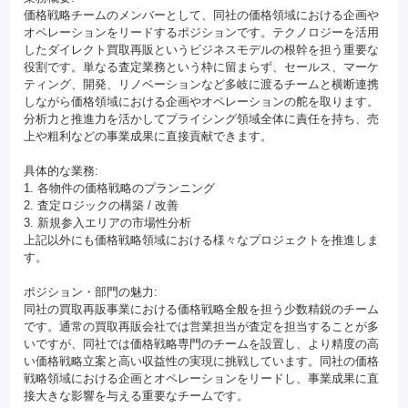
価格戦略チームのメンバーとして、同社の価格領域における企画や
オペレーションをリードするポジションです。テクノロジーを活用
したダイレクト買取再販というビジネスモデルの根幹を担う重要な
役割です。単なる査定業務という枠に留まらず、セールス、マーケ
ティング、開発、リノベーションなど多岐に渡るチームと横断連携
しながら価格領域における企画やオペレーションの舵を取ります。
分析力と推進力を活かしてプライシング領域全体に責任を持ち、売
上や粗利などの事業成果に直接貢献できます。
具体的な業務:
1. 各物件の価格戦略のプランニング
2. 査定ロジックの構築 / 改善
3. 新規参入エリアの市場性分析
上記以外にも価格戦略領域における様々なプロジェクトを推進しま
す。
ポジション・部門の魅力:
同社の買取再販事業における価格戦略全般を担う少数精鋭のチーム
です。通常の買取再販会社では営業担当が査定を担当することが多
いですが、同社では価格戦略専門のチームを設置し、より精度の高
い価格戦略立案と高い収益性の実現に挑戦しています。同社の価格
戦略領域における企画とオペレーションをリードし、事業成果に直
接大きな影響を与える重要なチームです。