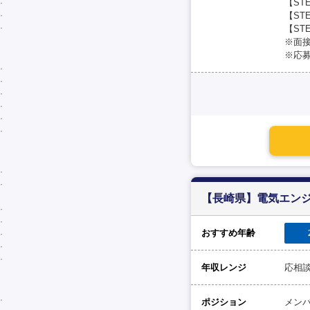
【ST
【ST
【ST
※面
※応募
【長崎県】電気エンジ
おすすめ年齢
年収レンジ
応相
ポジション
メン