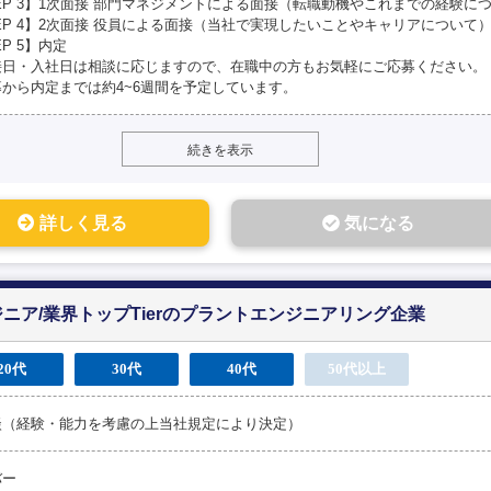
EP 3】1次面接 部門マネジメントによる面接（転職動機やこれまでの経験に
EP 4】2次面接 役員による面接（当社で実現したいことやキャリアについて
EP 5】内定
接日・入社日は相談に応じますので、在職中の方もお気軽にご応募ください。
から内定までは約4~6週間を予定しています。
続きを表示
詳しく見る
気になる
ニア/業界トップTierのプラントエンジニアリング企業
20代
30代
40代
50代以上
談（経験・能力を考慮の上当社規定により決定）
バー