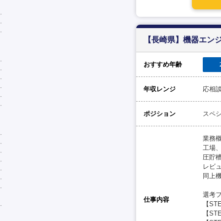
【長崎県】機器エンジ
おすすめ年齢
年収レンジ
応相
ポジション
スペ
業務概
工場
圧貯
レビ
同上
選考フ
仕事内容
【ST
【ST