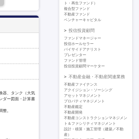
ト・再生ファンド）
複合型ファンド
不動産ファンド
ベンチャーキャピタル
投信投資顧問
ファンドマネージャー
投信ホールセラー
バイサイドアナリスト
プレゼンター
ファンド管理
投信投資顧問マーケター
不動産金融・不動産関連業務
不動産ファイナンス
アクイジション・ソーシング
換器、タンク（大気
アセットマネジメント
ンダー図面・計算書
プロパティマネジメント
不動産鑑定
調整。
不動産開発
不動産コンストラクションマネジメン
ト＆ファシリティマネジメント
設計・積算・施工管理（建築／不動
産）