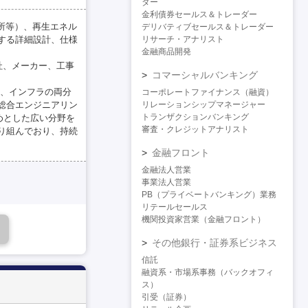
ダー
金利債券セールス＆トレーダー
究所等）、再生エネル
デリバティブセールス＆トレーダー
する詳細設計、仕様
リサーチ・アナリスト
金融商品開発
社、メーカー、工事
コマーシャルバンキング
ス、インフラの両分
コーポレートファイナンス（融資）
総合エンジニアリン
リレーションシップマネージャー
トランザクションバンキング
めとした広い分野を
審査・クレジットアナリスト
り組んでおり、持続
金融フロント
金融法人営業
事業法人営業
PB（プライベートバンキング）業務
リテールセールス
機関投資家営業（金融フロント）
その他銀行・証券系ビジネス
信託
融資系・市場系事務（バックオフィ
ス）
引受（証券）