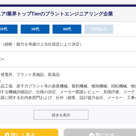
ア/業界トップTierのプラントエンジニアリング企業
20代
30代
40代
50代以上
談（経験・能力を考慮の上当社規定により決定）
バー
、発電所、プラント系施設、医薬品
品
粧品工場、原子力プラント等の産業機械、製剤機械、燃焼機械、回転機械、物
関する機械詳細設計、仕様の決定、メーカー図面レビュー、見積評価、コーデ
機器に関する社内各部門および、社外（顧客、設計協力会社、メーカー、工事
続きを表示
詳しく見る
気になる