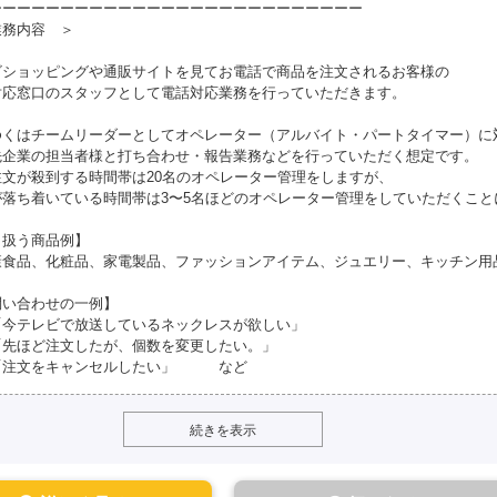
ーーーーーーーーーーーーーーーーーーーーーーーーーー
業務内容 ＞
ビショッピングや通販サイトを見てお電話で商品を注文されるお客様の
対応窓口のスタッフとして電話対応業務を行っていただきます。
ゆくはチームリーダーとしてオペレーター（アルバイト・パートタイマー）に
先企業の担当者様と打ち合わせ・報告業務などを行っていただく想定です。
注文が殺到する時間帯は20名のオペレーター管理をしますが、
が落ち着いている時間帯は3〜5名ほどのオペレーター管理をしていただくこと
り扱う商品例】
康食品、化粧品、家電製品、ファッションアイテム、ジュエリー、キッチン用
問い合わせの一例】
今テレビで放送しているネックレスが欲しい」
先ほど注文したが、個数を変更したい。」
注文をキャンセルしたい」 など
続きを表示