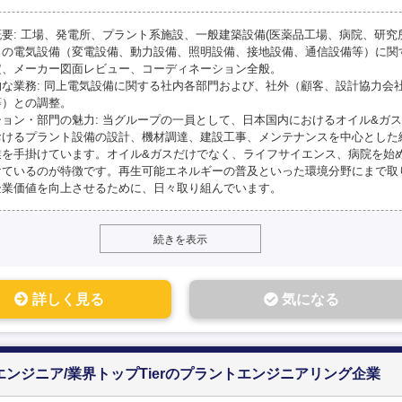
概要: 工場、発電所、プラント系施設、一般建築設備(医薬品工場、病院、研
、の電気設備（変電設備、動力設備、照明設備、接地設備、通信設備等）に関
定、メーカー図面レビュー、コーディネーション全般。
的な業務: 同上電気設備に関する社内各部門および、社外（顧客、設計協力会
等）との調整。
ション・部門の魅力: 当グループの一員として、日本国内におけるオイル&ガ
おけるプラント設備の設計、機材調達、建設工事、メンテナンスを中心とした
業を手掛けています。オイル&ガスだけでなく、ライフサイエンス、病院を始
けているのが特徴です。再生可能エネルギーの普及といった環境分野にまで取
企業価値を向上させるために、日々取り組んでいます。
続きを表示
詳しく見る
気になる
エンジニア/業界トップTierのプラントエンジニアリング企業