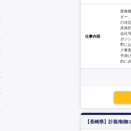
業務
ギー
の決
具体
会社
仕事内容
ポジ
野に
グ事
手掛
的に
【長崎県】計装/制御