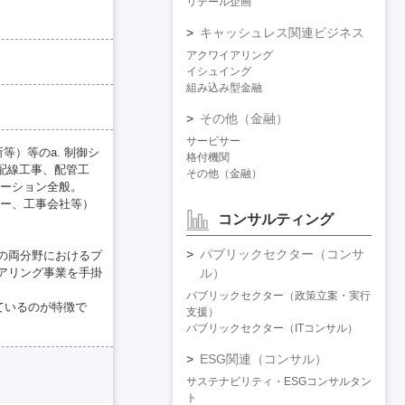
リテール企画
キャッシュレス関連ビジネス
アクワイアリング
イシュイング
組み込み型金融
その他（金融）
サービサー
等）等のa. 制御シ
格付機関
（配線工事、配管工
その他（金融）
ネーション全般。
カー、工事会社等）
コンサルティング
パブリックセクター（コンサ
の両分野におけるプ
アリング事業を手掛
ル）
パブリックセクター（政策立案・実行
ているのが特徴で
支援）
パブリックセクター（ITコンサル）
ESG関連（コンサル）
サステナビリティ・ESGコンサルタン
ト