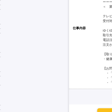
ーー
＜ 
テレ
受付
仕事内容
ゆく
取引
電話
注文
【取
・健
【お
・「
・「
・「