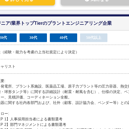
ニア/業界トップTierのプラントエンジニアリング企業
20代
30代
40代
50代以上
談（経験・能力を考慮の上当社規定により決定）
シャリスト
要:
、発電所、プラント系施設、医薬品工場、原子力プラント等の圧力容器、熱交
槽・球形タンク等）に関する詳細設計（耐震・耐風を含む）、仕様の決定、ベ
ュー、見積評価、コーディネーション全般。
機器に関する社内各部門および、社外（顧客、設計協力会、ベンダー等）との
ロー:
EP 1】人事採用担当者による書類選考
EP 2】部門マネジメントによる書類選考