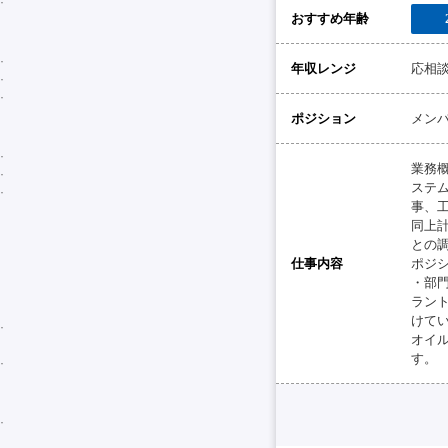
おすすめ年齢
年収レンジ
応相
ポジション
メン
業務概
ステム
事、
同上
との
仕事内容
ポジ
・部
ラン
けて
オイ
す。