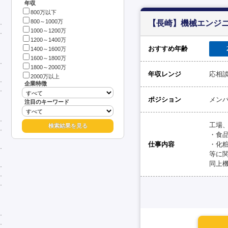
年収
800万以下
800～1000万
【長崎】機械エンジニ
1000～1200万
1200～1400万
おすすめ年齢
1400～1600万
1600～1800万
1800～2000万
年収レンジ
応相
2000万以上
企業特徴
ポジション
メン
注目のキーワード
工場
・食
仕事内容
・化
等に
同上