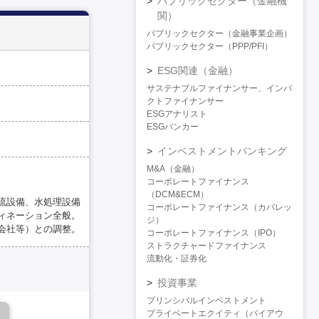
パブリックセクター（金融機
関）
パブリックセクター（金融事業企画）
パブリックセクター（PPP/PFI）
ESG関連（金融）
サステナブルファイナンサー、インパ
クトファイナンサー
ESGアナリスト
ESGバンカー
インベストメントバンキング
M&A（金融）
コーポレートファイナンス
（DCM&ECM）
流設備、水処理設備
コーポレートファイナンス（カバレッ
ィネーション全般。
ジ）
会社等）との調整。
コーポレートファイナンス（IPO）
ストラクチャードファイナンス
流動化・証券化
投資事業
プリンシパルインベストメント
プライベートエクイティ（バイアウ