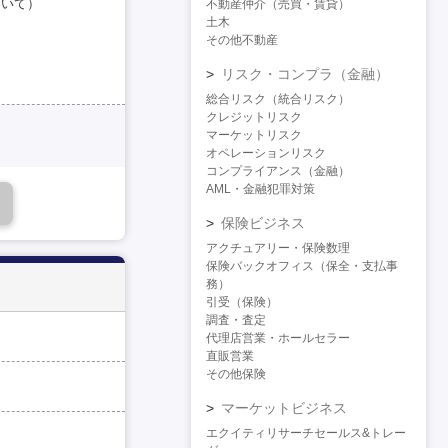
ついて）
不動産仲介（売買・賃貸）
）
土木
その他不動産
リスク・コンプラ（金融）
総合リスク（統合リスク）
クレジットリスク
マーケットリスク
オペレーションリスク
コンプライアンス（金融）
AML・金融犯罪対策
保険ビジネス
アクチュアリー・保険数理
保険バックオフィス（保全・支払事
務）
引受（保険）
調査・査定
代理店営業・ホールセラー
直販営業
その他保険
マーケットビジネス
エクイティリサーチセールス&トレー