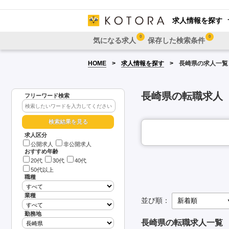
求人情報を探す
0
0
気になる求人
保存した検索条件
HOME
求人情報を探す
長崎県の求人一覧
長崎県の転職求人
フリーワード検索
求人区分
公開求人
非公開求人
おすすめ年齢
20代
30代
40代
50代以上
職種
業種
並び順：
勤務地
長崎県の転職求人一覧