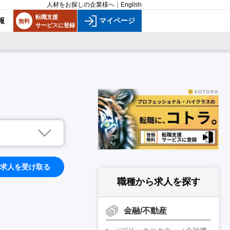
人材をお探しの企業様へ
｜
English
転職支援
報
マイページ
無料
サービスに登録
求人を受け取る
職種から求人を探す
金融/不動産