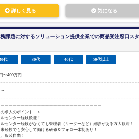
詳しく見る
気になる
業務課題に対するソリューション提供企業での商品受注窓口ス
20代
30代
40代
50代以上
万円〜400万円
者〜
ーーーーーーーーーーーーーーーーーーーーーーーーーー
この求人のポイント ＞
ールセンター経験歓迎！
ールセンター経験がなくても管理者（リーダーなど）経験がある方大歓迎！
界未経験でも安心して働ける研修＆フォロー体制あり！
型、服装自由！