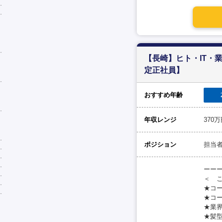
【長崎】ヒト・IT・
定正社員】
おすすめ年齢
年収レンジ
370
ポジション
担当
ーー
＜ 
★コ
★コ
★業
★髪