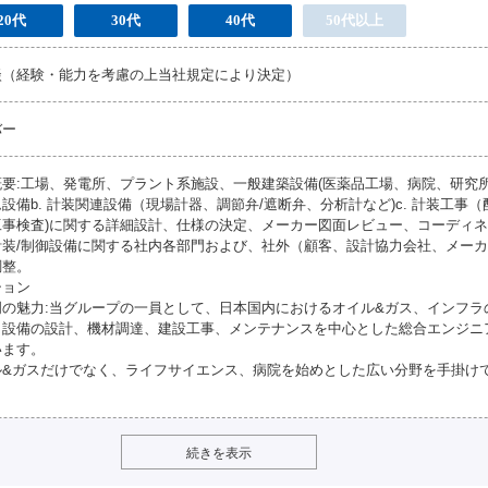
20代
30代
40代
50代以上
談（経験・能力を考慮の上当社規定により決定）
バー
要:工場、発電所、プラント系施設、一般建築設備(医薬品工場、病院、研究所
設備b. 計装関連設備（現場計器、調節弁/遮断弁、分析計など)c. 計装工事
工事検査)に関する詳細設計、仕様の決定、メーカー図面レビュー、コーディ
計装/制御設備に関する社内各部門および、社外（顧客、設計協力会社、メー
調整。
ション
門の魅力:当グループの一員として、日本国内におけるオイル&ガス、インフラ
ト設備の設計、機材調達、建設工事、メンテナンスを中心とした総合エンジニ
います。
ル&ガスだけでなく、ライフサイエンス、病院を始めとした広い分野を手掛け
続きを表示