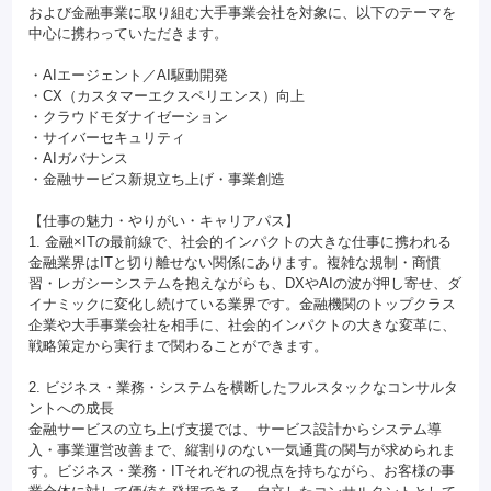
および金融事業に取り組む大手事業会社を対象に、以下のテーマを
中心に携わっていただきます。
・AIエージェント／AI駆動開発
・CX（カスタマーエクスペリエンス）向上
・クラウドモダナイゼーション
・サイバーセキュリティ
・AIガバナンス
・金融サービス新規立ち上げ・事業創造
【仕事の魅力・やりがい・キャリアパス】
1. 金融×ITの最前線で、社会的インパクトの大きな仕事に携われる
金融業界はITと切り離せない関係にあります。複雑な規制・商慣
習・レガシーシステムを抱えながらも、DXやAIの波が押し寄せ、ダ
イナミックに変化し続けている業界です。金融機関のトップクラス
企業や大手事業会社を相手に、社会的インパクトの大きな変革に、
戦略策定から実行まで関わることができます。
2. ビジネス・業務・システムを横断したフルスタックなコンサルタ
ントへの成長
金融サービスの立ち上げ支援では、サービス設計からシステム導
入・事業運営改善まで、縦割りのない一気通貫の関与が求められま
す。ビジネス・業務・ITそれぞれの視点を持ちながら、お客様の事