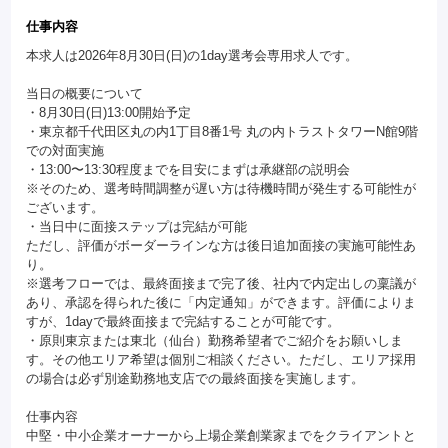
仕事内容
本求人は2026年8月30日(日)の1day選考会専用求人です。
当日の概要について
・8月30日(日)13:00開始予定
・東京都千代田区丸の内1丁目8番1号 丸の内トラストタワーN館9階
での対面実施
・13:00〜13:30程度までを目安にまずは承継部の説明会
※そのため、選考時間調整が遅い方は待機時間が発生する可能性が
ございます。
・当日中に面接ステップは完結が可能
ただし、評価がボーダーラインな方は後日追加面接の実施可能性あ
り。
※選考フローでは、最終面接まで完了後、社内で内定出しの稟議が
あり、承認を得られた後に「内定通知」ができます。評価によりま
すが、1dayで最終面接まで完結することが可能です。
・原則東京または東北（仙台）勤務希望者でご紹介をお願いしま
す。その他エリア希望は個別ご相談ください。ただし、エリア採用
の場合は必ず別途勤務地支店での最終面接を実施します。
仕事内容
中堅・中小企業オーナーから上場企業創業家までをクライアントと