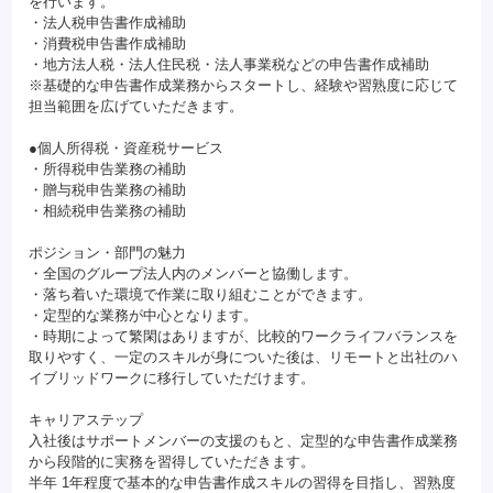
を行います。
・法人税申告書作成補助
・消費税申告書作成補助
・地方法人税・法人住民税・法人事業税などの申告書作成補助
※基礎的な申告書作成業務からスタートし、経験や習熟度に応じて
担当範囲を広げていただきます。
●個人所得税・資産税サービス
・所得税申告業務の補助
・贈与税申告業務の補助
・相続税申告業務の補助
ポジション・部門の魅力
・全国のグループ法人内のメンバーと協働します。
・落ち着いた環境で作業に取り組むことができます。
・定型的な業務が中心となります。
・時期によって繁閑はありますが、比較的ワークライフバランスを
取りやすく、一定のスキルが身についた後は、リモートと出社のハ
イブリッドワークに移行していただけます。
キャリアステップ
入社後はサポートメンバーの支援のもと、定型的な申告書作成業務
から段階的に実務を習得していただきます。
半年 1年程度で基本的な申告書作成スキルの習得を目指し、習熟度