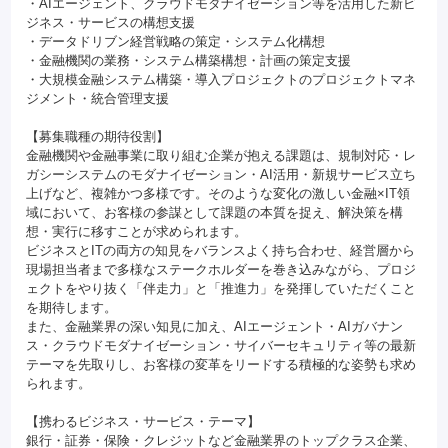
・AIエージェント、クラウドモダナイゼーション等を活用した新ビ
ジネス・サービスの構想支援
・データドリブン経営戦略の策定・システム化構想
・金融機関の業務・システム構築構想・計画の策定支援
・大規模金融システム構築・導入プロジェクトのプロジェクトマネ
ジメント・統合管理支援
【募集職種の期待役割】
金融機関や金融事業に取り組む企業が抱える課題は、規制対応・レ
ガシーシステムのモダナイゼーション・AI活用・新規サービス立ち
上げなど、複雑かつ多様です。そのような変化の激しい金融×IT領
域において、お客様の参謀として課題の本質を捉え、解決策を構
想・実行に移すことが求められます。
ビジネスとITの両方の知見をバランスよく持ち合わせ、経営層から
現場担当者まで多様なステークホルダーを巻き込みながら、プロジ
ェクトをやり抜く「伴走力」と「推進力」を発揮していただくこと
を期待します。
また、金融業界の深い知見に加え、AIエージェント・AIガバナン
ス・クラウドモダナイゼーション・サイバーセキュリティ等の最新
テーマを先取りし、お客様の変革をリードする積極的な姿勢も求め
られます。
【携わるビジネス・サービス・テーマ】
銀行・証券・保険・クレジットなど金融業界のトップクラス企業、