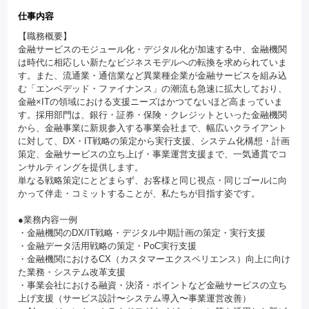
仕事内容
【職務概要】
金融サービスのモジュール化・デジタル化が加速する中、金融機関
は時代に相応しい新たなビジネスモデルへの転換を求められていま
す。また、流通業・通信業など異業種企業が金融サービスを組み込
む「エンベデッド・ファイナンス」の潮流も急速に拡大しており、
金融×ITの領域における支援ニーズはかつてないほど高まっていま
す。採用部門は、銀行・証券・保険・クレジットといった金融機関
から、金融事業に新規参入する事業会社まで、幅広いクライアント
に対して、DX・IT戦略の策定から実行支援、システム化構想・計画
策定、金融サービスの立ち上げ・事業運営支援まで、一気通貫でコ
ンサルティングを提供します。
単なる戦略策定にとどまらず、お客様と同じ視点・同じゴールに向
かって伴走・コミットすることが、私たちが目指す姿です。
●業務内容一例
・金融機関のDX/IT戦略・デジタル中期計画の策定・実行支援
・金融データ活用戦略の策定・PoC実行支援
・金融機関におけるCX（カスタマーエクスペリエンス）向上に向け
た業務・システム改革支援
・事業会社における融資・決済・ポイントなど金融サービスの立ち
上げ支援（サービス設計〜システム導入〜事業運営改善）