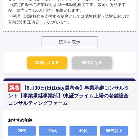
・想定する平均残業時間は30〜40時間程度です。繁閑があります
が、繁忙期でも60時間/月 を想定します。
・税理士試験勉強を支援する制度としては試験休暇（試験日および
直前3労働日/有給）がございます。
続きを表示
詳しく見る
気になる
新着
【8月30日(日)1day選考会】事業承継コンサルタ
ント【事業承継事業部】/東証プライム上場の老舗総合
コンサルティングファーム
おすすめ年齢
20代
30代
40代
50代以上