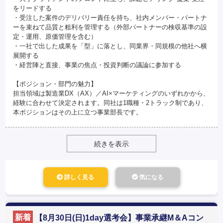
をリードする
・受注した案件のデリバリー責任を持ち、社内メンバー・パートナ
ーを束ねて品質と粗利を管理する（外部パートナーの検収基準の設
定・運用、原価管理を含む）
・一社で出した成果を「型」に落とし、同業界・同規模の他社へ横
展開する
・経営陣と直接、事業の焦点・投資判断の議論に参加する
【ポジション・部門の魅力】
担当領域は製造業DX（AX）／AI×マーケティングのいずれかから、
経験に合わせて決定されます。同社は1職種・2トラック制であり、
本ポジションはその上に立つ事業部長です。
続きを表示
詳しく見る
気になる
新着
【8月30日(日)1day選考会】事業承継M＆Aコン