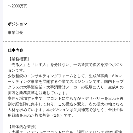
〜2000万円
ポジション
事業部長
仕事内容
【業務概要】
「売る人」と「回す人」を分けない、一気通貫で顧客を持つポジシ
ョンです。
少数精鋭のコンサルティングファームとして、生成AI事業・AI×マ
ーケティング事業を展開する企業でのポジションです。国内トップ
クラスの大手製造業・大手消費財メーカーの現場に入り、生成AIの
実装と業務変革を並走しています。
案件が増加する中で、フロントに立ちながらデリバリーを束ねる役
割が経営陣に集中しており、この構造を変え、次の拡大の軸となる
人材を求めています。本ポジションは欠員補充ではなく、全社の採
用戦略を束ねた旗艦募集（1名）です。
【具体的な業務】
・大手クライアントのフロントに立ち、課題ヒアリング 提案 受注