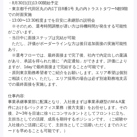
・8月30日(日)13:00開始予定
・東京都千代田区丸の内1丁目8番1号 丸の内トラストタワーN館9階
での対面実施
・13:00〜13:30程度までを目安に承継部の説明会
※そのため、選考時間調整が遅い方は待機時間が発生する可能性
がございます。
・当日中に面接ステップは完結が可能
ただし、評価がボーダーラインな方は後日追加面接の実施可能性
あり。
※選考フローでは、最終面接まで完了後、社内で内定出しの稟議
があり、承認を得られた後に「内定通知」ができます。評価により
ますが、1dayで最終面接まで完結することが可能です。
・原則東京勤務希望者でご紹介をお願いします。エリア希望は個別
ご相談ください。ただし、エリア採用の場合は必ず別途勤務地支店
での最終面接を実施します。
仕事内容:
事業承継事業部に配属となり、入社後まずは事業承継型のM＆A案
件におけるバックオフィス業務（後方支援）をお任せします。その
後、2〜3年を目途に徐々にコンサルタントとしてフロントに立ち、
主担当としての活躍、成長を期待するポジションです。（ご経験や
入社後のご活躍に応じて、主担当としてご活躍いただくまでのスピ
ードを早めることも可能です。）