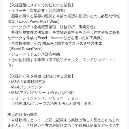
【入社直後にメインでお任せする業務】
・リサーチ（市場調査・競合調査）
顧客が属する業界の現状と今後の展望を把握するのに必要な情報
収集（Excel,PowerPoint,Word)
・データ分析（企業概要整理、財務分析、事業分析）
各種新規案件の決算書、事業関連資料等を入手し顧客分析に必要
なデータを作成（Excel、Accessなどを用いた加工業務）
・企業概要書、その他M&Aに関するプロセス資料の作成
（Excel,PowerPoint）
・デューデリジェンス対応補助
・その他付随する業務（誤字脱字チェック、ファイリング・・・
他）
【入社2〜3年を目途にお任せする業務】
・M&Aの事前検討支援
・M&Aプランニング
・M&Aアドバイザリー（FAまたは仲介）
・デューデリジェンス、バリュエーション
※税務DDはグループの税理士法人と連携します。
求人の特徴や魅力:
・未経験者にとって、上記に記載する業務は難しく見えるかもしれ
ませんが、入社頂いた方の経験値に応じて最初は簡単なデータ入力