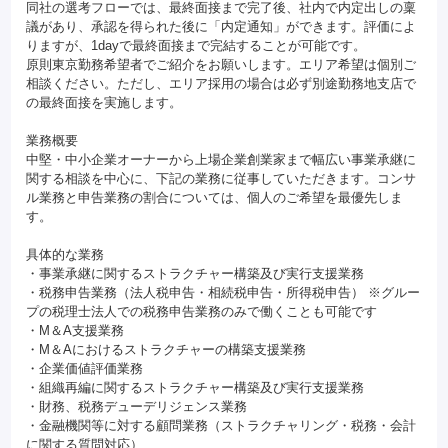
同社の選考フローでは、最終面接まで完了後、社内で内定出しの稟
議があり、承認を得られた後に「内定通知」ができます。評価によ
りますが、1dayで最終面接まで完結することが可能です。
原則東京勤務希望者でご紹介をお願いします。エリア希望は個別ご
相談ください。ただし、エリア採用の場合は必ず別途勤務地支店で
の最終面接を実施します。
業務概要
中堅・中小企業オーナーから上場企業創業家まで幅広い事業承継に
関する相談を中心に、下記の業務に従事していただきます。コンサ
ル業務と申告業務の割合については、個人のご希望を最優先しま
す。
具体的な業務
・事業承継に関するストラクチャー構築及び実行支援業務
・税務申告業務（法人税申告・相続税申告・所得税申告） ※グルー
プの税理士法人での税務申告業務のみで働くことも可能です
・M＆A支援業務
・M＆Aにおけるストラクチャーの構築支援業務
・企業価値評価業務
・組織再編に関するストラクチャー構築及び実行支援業務
・財務、税務デューデリジェンス業務
・金融機関等に対する顧問業務（ストラクチャリング・税務・会計
に関する質問対応）