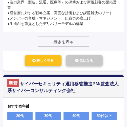
●注力業界（製造、流通、医療等）の深耕および新規顧客の開拓営
業
●経営層に対する戦略立案、高度な折衝および課題解決のリード
●メンバーの育成・マネジメント、組織力の底上げ
●生成AIを前提としたデリバリーモデルの構築
続きを表示
詳しく見る
気になる
新着
サイバーセキュリティ運用移管推進PM/監査法人
系サイバーコンサルティング会社
おすすめ年齢
20代
30代
40代
50代以上