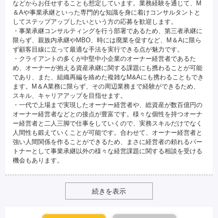
などからお任せすることも想定しています。業務経験を通じて、M
＆Aや事業承継といった専門的な知識を身に着けコンサルタントと
してステップアップしたいという方の応募を歓迎します。
・事業承継コンサルティングを行う部署であるため、第三者承継に
限らず、親族内承継やMBO、時には廃業を促すなど、M＆Aに限ら
ず顧客目線に立って最適な手法を実行できる点が魅力です。
・クライアントの多くが中堅中小企業のオーナー経営者であるた
め、オーナーが抱える資産承継に関する課題にも携わることが可能
であり、また、組織再編を絡めた複雑なM&Aにも携わることもでき
ます。M＆A業務に限らず、その周辺業務まで経験ができるため、
スキル、キャリアアップを目指せます。
・一代で上場まで実現したオーナー経営者や、総資産が数百億円の
オーナー経営者などとの接点が豊富です。様々な個性を持つオーナ
ー経営者と二人三脚で仕事をしていくので、実務スキルだけでなく
人間性も鍛えていくことが可能です。合わせて、オーナー経営者と
強い人間関係を作ることができるため、まさに経営者の頼れるパー
トナーとして事業承継以外の様々な経営課題に関する相談を受ける
機会もあります。
続きを表示