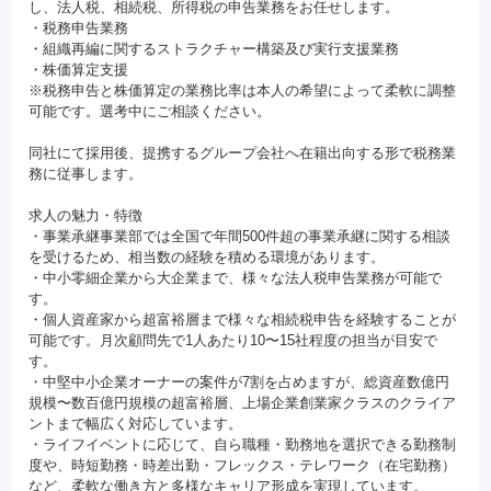
し、法人税、相続税、所得税の申告業務をお任せします。
・税務申告業務
・組織再編に関するストラクチャー構築及び実行支援業務
・株価算定支援
※税務申告と株価算定の業務比率は本人の希望によって柔軟に調整
可能です。選考中にご相談ください。
同社にて採用後、提携するグループ会社へ在籍出向する形で税務業
務に従事します。
求人の魅力・特徴
・事業承継事業部では全国で年間500件超の事業承継に関する相談
を受けるため、相当数の経験を積める環境があります。
・中小零細企業から大企業まで、様々な法人税申告業務が可能で
す。
・個人資産家から超富裕層まで様々な相続税申告を経験することが
可能です。月次顧問先で1人あたり10〜15社程度の担当が目安で
す。
・中堅中小企業オーナーの案件が7割を占めますが、総資産数億円
規模〜数百億円規模の超富裕層、上場企業創業家クラスのクライア
ントまで幅広く対応しています。
・ライフイベントに応じて、自ら職種・勤務地を選択できる勤務制
度や、時短勤務・時差出勤・フレックス・テレワーク（在宅勤務）
など、柔軟な働き方と多様なキャリア形成を実現しています。