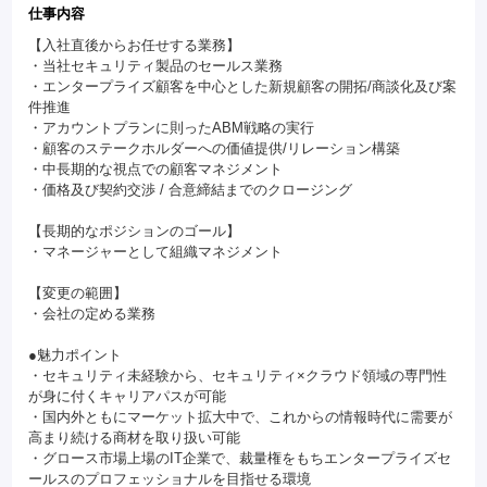
仕事内容
【入社直後からお任せする業務】
・当社セキュリティ製品のセールス業務
・エンタープライズ顧客を中心とした新規顧客の開拓/商談化及び案
件推進
・アカウントプランに則ったABM戦略の実行
・顧客のステークホルダーへの価値提供/リレーション構築
・中長期的な視点での顧客マネジメント
・価格及び契約交渉 / 合意締結までのクロージング
【長期的なポジションのゴール】
・マネージャーとして組織マネジメント
【変更の範囲】
・会社の定める業務
●魅力ポイント
・セキュリティ未経験から、セキュリティ×クラウド領域の専門性
が身に付くキャリアパスが可能
・国内外ともにマーケット拡大中で、これからの情報時代に需要が
高まり続ける商材を取り扱い可能
・グロース市場上場のIT企業で、裁量権をもちエンタープライズセ
ールスのプロフェッショナルを目指せる環境