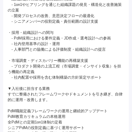
- 1on1やヒアリングを通じた組織課題の発見・構造化と改善施策
の立案
- 開発プロセスの改善、意思決定フローの最適化
- シニアメンバーの役割定義・責任範囲の設計支援
・採用・組織設計への関与
- PdM採用における要件定義・JD作成・選考設計への参画
- 社内登用基準の設計・運用
- 人事部門との協働による評価制度・組織設計への提言
・市場調査・ディスカバリー機能の再構築支援
- プロダクト開発の上流工程（市場調査・インサイト収集）を担
う機能の再定義
- 社内配置や採用を含む体制構築の方針策定サポート
▼入社後に担当する業務
すでに整備されたフレームワークやドキュメントを引き継ぎ、自律
的に運用・改善します。
PdM職能定義フレームワークの運用と継続的アップデート
PdM教育カリキュラムの本格運用
全PdMとの定期1on1体制の定着
シニアPdMの役割定義に基づく運用サポート