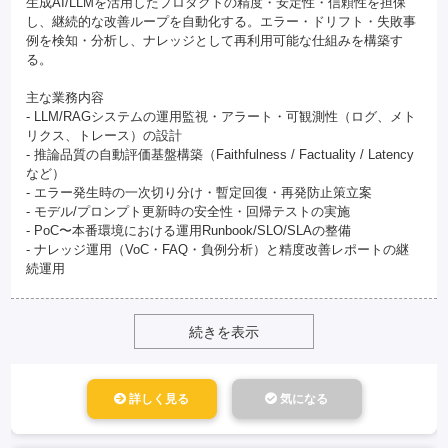
生成AI/LLMを活用したプロダクトの精度・安定性・信頼性を担保
し、継続的な改善ループを自動化する。エラー・ドリフト・失敗事
例を検知・分析し、ナレッジとして再利用可能な仕組みを構築す
る。
主な業務内容
- LLM/RAGシステムの運用監視・アラート・可観測性（ログ、メト
リクス、トレース）の設計
- 推論品質の自動評価基盤構築（Faithfulness / Factuality / Latency
など）
- エラー発生時の一次切り分け・暫定回復・再発防止策立案
- モデル/プロンプト更新時の安全性・回帰テストの実施
- PoC〜本番環境における運用Runbook/SLO/SLAの整備
- ナレッジ運用（VoC・FAQ・負例分析）と精度改善レポートの継
続運用
続きを表示
詳しく見る
気になる