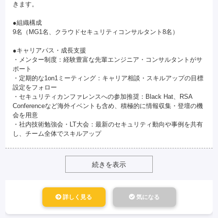
きます。
●組織構成
9名（MG1名、クラウドセキュリティコンサルタント8名）
●キャリアパス・成長支援
・メンター制度：経験豊富な先輩エンジニア・コンサルタントがサ
ポート
・定期的な1on1ミーティング：キャリア相談・スキルアップの目標
設定をフォロー
・セキュリティカンファレンスへの参加推奨：Black Hat、RSA
Conferenceなど海外イベントも含め、積極的に情報収集・登壇の機
会を用意
・社内技術勉強会・LT大会：最新のセキュリティ動向や事例を共有
し、チーム全体でスキルアップ
続きを表示
詳しく見る
気になる