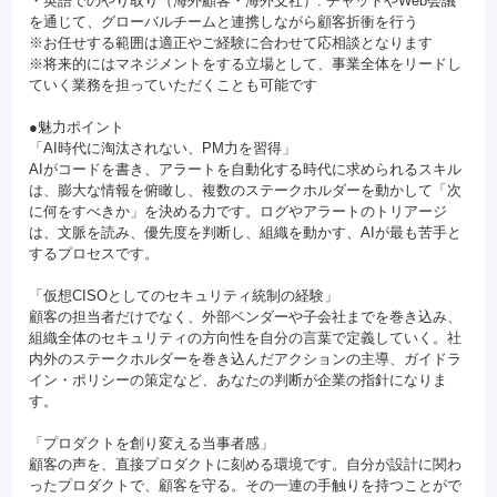
・英語でのやり取り（海外顧客・海外支社）: チャットやWeb会議
を通じて、グローバルチームと連携しながら顧客折衝を行う
※お任せする範囲は適正やご経験に合わせて応相談となります
※将来的にはマネジメントをする立場として、事業全体をリードし
ていく業務を担っていただくことも可能です
●魅力ポイント
「AI時代に淘汰されない、PM力を習得」
AIがコードを書き、アラートを自動化する時代に求められるスキル
は、膨大な情報を俯瞰し、複数のステークホルダーを動かして「次
に何をすべきか」を決める力です。ログやアラートのトリアージ
は、文脈を読み、優先度を判断し、組織を動かす、AIが最も苦手と
するプロセスです。
「仮想CISOとしてのセキュリティ統制の経験」
顧客の担当者だけでなく、外部ベンダーや子会社までを巻き込み、
組織全体のセキュリティの方向性を自分の言葉で定義していく。社
内外のステークホルダーを巻き込んだアクションの主導、ガイドラ
イン・ポリシーの策定など、あなたの判断が企業の指針になりま
す。
「プロダクトを創り変える当事者感」
顧客の声を、直接プロダクトに刻める環境です。自分が設計に関わ
ったプロダクトで、顧客を守る。その一連の手触りを持つことがで