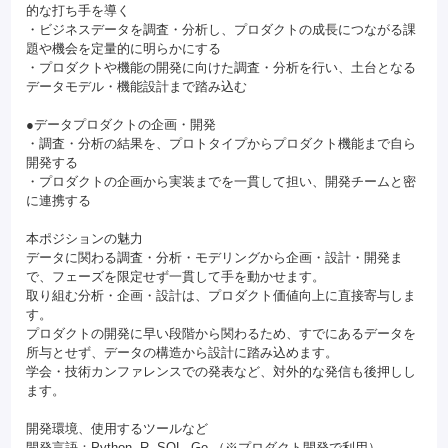
的な打ち手を導く
・ビジネスデータを調査・分析し、プロダクトの成長につながる課
題や機会を定量的に明らかにする
・プロダクトや機能の開発に向けた調査・分析を行い、土台となる
データモデル・機能設計まで踏み込む
●データプロダクトの企画・開発
・調査・分析の結果を、プロトタイプからプロダクト機能まで自ら
開発する
・プロダクトの企画から実装までを一貫して担い、開発チームと密
に連携する
本ポジションの魅力
データに関わる調査・分析・モデリングから企画・設計・開発ま
で、フェーズを限定せず一貫して手を動かせます。
取り組む分析・企画・設計は、プロダクト価値向上に直接寄与しま
す。
プロダクトの開発に早い段階から関わるため、すでにあるデータを
所与とせず、データの構造から設計に踏み込めます。
学会・技術カンファレンスでの発表など、対外的な発信も後押しし
ます。
開発環境、使用するツールなど
開発言語：Python, R, SQL, Go （※プロダクト開発で利用）