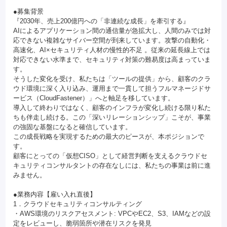
●募集背景
『2030年、売上200億円への「非連続な成長」を牽引する』
AIによるアプリケーション間の通信量が急拡大し、人間のみでは対
応できない複雑なサイバー空間が到来しています。攻撃の自動化・
高速化、AI×セキュリティ人材の慢性的不足 。従来の延長線上では
対応できない水準まで、セキュリティ対策の難易度は高まっていま
す。
そうした変化を受け、私たちは「ツールの提供」から、顧客のクラ
ウド環境に深く入り込み、運用まで一貫して担うフルマネージドサ
ービス（CloudFastener）」へと軸足を移しています。
導入して終わりではなく、顧客のインフラが変化し続ける限り私た
ちも伴走し続ける。この「深いリレーションシップ」こそが、事業
の強固な基盤になると確信しています。
この成長戦略を実現するための最大のピースが、本ポジションで
す。
顧客にとっての「仮想CISO」として経営判断を支えるクラウドセ
キュリティコンサルタントの存在なしには、私たちの事業は前に進
みません。
●業務内容【雇い入れ直後】
1．クラウドセキュリティコンサルティング
・AWS環境のリスクアセスメント: VPCやEC2、S3、IAMなどの設
定をレビューし、脆弱箇所や潜在リスクを発見