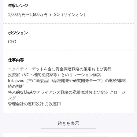
年収レンジ
1,000万円〜1,500万円 ＋ SO（サインオン）
ポジション
CFO
仕事内容
エクイティ・デットを含む資金調達戦略の策定および実行
投資家（VC・機関投資家等）とのリレーション構築
Initatives（主に新規品目/品種開発や研究開発テーマ）の継続/非継
続の判断
将来的なM&Aやアライアンス戦略の座組検討および交渉 クロージ
ング
管理会計の運用設計 月次運用
続きを表示