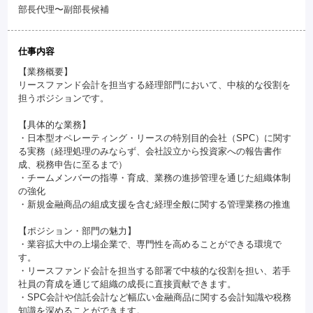
部長代理〜副部長候補
仕事内容
【業務概要】
リースファンド会計を担当する経理部門において、中核的な役割を
担うポジションです。
【具体的な業務】
・日本型オペレーティング・リースの特別目的会社（SPC）に関す
る実務（経理処理のみならず、会社設立から投資家への報告書作
成、税務申告に至るまで）
・チームメンバーの指導・育成、業務の進捗管理を通じた組織体制
の強化
・新規金融商品の組成支援を含む経理全般に関する管理業務の推進
【ポジション・部門の魅力】
・業容拡大中の上場企業で、専門性を高めることができる環境で
す。
・リースファンド会計を担当する部署で中核的な役割を担い、若手
社員の育成を通じて組織の成長に直接貢献できます。
・SPC会計や信託会計など幅広い金融商品に関する会計知識や税務
知識を深めることができます。