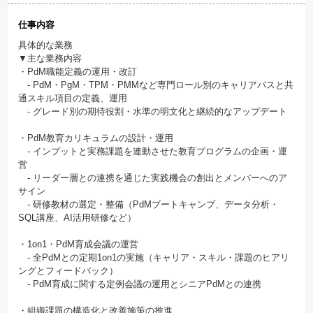
仕事内容
具体的な業務
▼主な業務内容
・PdM職能定義の運用・改訂
- PdM・PgM・TPM・PMMなど専門ロール別のキャリアパスと共
通スキル項目の定義、運用
- グレード別の期待役割・水準の明文化と継続的なアップデート
・PdM教育カリキュラムの設計・運用
- インプットと実務課題を連動させた教育プログラムの企画・運
営
- リーダー層との連携を通じた実践機会の創出とメンバーへのア
サイン
- 研修教材の選定・整備（PdMブートキャンプ、データ分析・
SQL講座、AI活用研修など）
・1on1・PdM育成会議の運営
- 全PdMとの定期1on1の実施（キャリア・スキル・課題のヒアリ
ングとフィードバック）
- PdM育成に関する定例会議の運用とシニアPdMとの連携
・組織課題の構造化と改善施策の推進