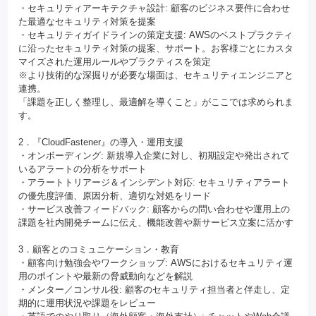
・セキュリティアーキテクチャ設計: 顧客のビジネス要件に合わせ
た最適なセキュリティ対策を提案
・セキュリティガイドラインの策定支援: AWSのベストプラクティ
に沿ったセキュリティ対策の提案、サポート。お客様ごとにカスタ
マイズされた運用ルールやプラクティスを策定
※より技術的な深掘りが必要な場面は、セキュリティエンジニアと
連携。
「課題を正しく整理し、最適解を導くこと」がここでは求められま
す。
2．『CloudFastener』の導入・運用支援
・オンボーディング: 新規導入企業に対し、初期設定や発出されて
いるアラートの分析をサポート
・アラートトリアージ＆インシデント対応: セキュリティアラート
の優先度評価、原因分析、適切な対処をリード
・サービス改善フィードバック: 顧客からの問い合わせや運用上の
課題を社内開発チームに伝え、機能改善や新サービス立案に活かす
3．顧客とのコミュニケーション・教育
・顧客向け勉強会やワークショップ: AWSにおけるセキュリティ運
用のポイントや最新の脅威動向などを解説
・メンター／コンサル役: 顧客のセキュリティ担当者と伴走し、定
期的に運用状況や課題をレビュー