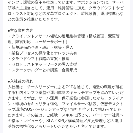
インフラ環境の変革を推進しています。本ポジションでは、サーバ
領域の主担当として、運用・維持管理に加え、クラウドシフトやゼ
ロトラスト対応などの変革プロジェクト、環境改善、運用標準化な
どの施策を推進いただきます。
●主な業務内容
・クライアント／サーバ領域の運用維持管理（構成管理、変更管
理、障害対応、ユーザーサポート）
・新規設備の企画・設計・構築・導入
・業務プロセスの標準化とナレッジ共有
・クラウドシフト戦略の立案・推進
・ゼロトラストネットワークの導入支援
・ステークホルダーとの調整・合意形成
●入社後の流れ
入社後は、チームリーダーによるOJTを通じて、複数の環境が混在
する社内インフラ基盤や運用体制のキャッチアップを進めていただ
きます。まずは、サーバ運用・保守業務に参画しながら、クライア
ント環境のセキュリティ強化、ファイルサーバ移設、仮想デスクト
ップ環境のOSバージョンアップなど実行担当として携わっていた
だきます。その後は、ご経験・スキルに応じて、パートナー社員へ
の指示・レビューや、SLA／KPI／構成管理／変更管理などの運用
基盤の標準化などもリードいただきたいと考えています。