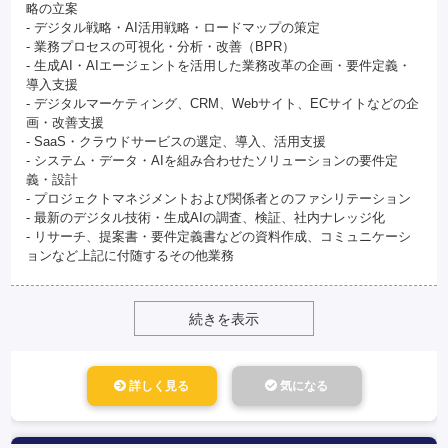
略の立案
- デジタル戦略・AI活用戦略・ロードマップの策定
- 業務プロセスの可視化・分析・改善（BPR）
- 生成AI・AIエージェントを活用した業務改革の企画・要件定義・
導入支援
- デジタルマーケティング、CRM、Webサイト、ECサイトなどの企
画・改善支援
- SaaS・クラウドサービスの選定、導入、活用支援
- システム・データ・AIを組み合わせたソリューションの要件定
義・設計
- プロジェクトマネジメントおよび関係者とのファシリテーション
- 最新のデジタル技術・生成AIの調査、検証、社内ナレッジ化
- リサーチ、提案書・要件定義書などの資料作成、コミュニケーシ
ョンなど上記に付随するその他業務
続きを表示
詳しく見る
気になる