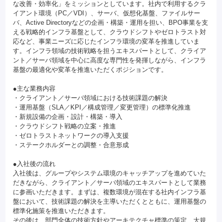
な改善・効率化」をミッションとしています。社内で利用するクラ
イアント環境（PC／VDI）、サーバ、仮想化基盤、ファイルサー
バ、Active Directoryなどの企画・構築・運用を担い、BPO事業を支
える戦略的インフラ基盤として、クラウドシフトやゼロトラスト対
応など、事業ニーズに応じたインフラ環境の変革を推進していま
す。インフラ領域の技術戦略を担うエキスパートとして、クライア
ント／サーバ領域を中心に高度な専門性を発揮しながら、インフラ
基盤の最適化や変革を推進いただくポジションです。
●主な業務内容
・クライアント／サーバ領域における技術課題の解決
・運用基盤（SLA／KPI／構成管理／変更管理）の標準化推進
・新規設備の企画・設計・構築・導入
・クラウドシフト戦略の立案・推進
・ゼロトラストネットワークの導入支援
・ステークホルダーとの調整・合意形成
●入社後の流れ
入社後は、グループやシステム環境のキャッチアップを進めていた
だきながら、クライアント／サーバ領域のエキスパートとして業務
に参画いただきます。まずは、複数環境が混在する社内インフラ基
盤において、技術課題の解決を主導いただくとともに、運用基盤の
標準化施策を推進いただきます。
その後は、部門全体の技術方針やアーキテクチャ標準の策定、大規