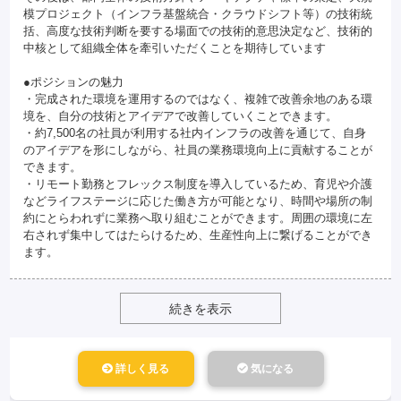
模プロジェクト（インフラ基盤統合・クラウドシフト等）の技術統
括、高度な技術判断を要する場面での技術的意思決定など、技術的
中核として組織全体を牽引いただくことを期待しています
●ポジションの魅力
・完成された環境を運用するのではなく、複雑で改善余地のある環
境を、自分の技術とアイデアで改善していくことできます。
・約7,500名の社員が利用する社内インフラの改善を通じて、自身
のアイデアを形にしながら、社員の業務環境向上に貢献することが
できます。
・リモート勤務とフレックス制度を導入しているため、育児や介護
などライフステージに応じた働き方が可能となり、時間や場所の制
約にとらわれずに業務へ取り組むことができます。周囲の環境に左
右されず集中してはたらけるため、生産性向上に繋げることができ
ます。
続きを表示
詳しく見る
気になる