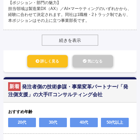
【ポジション・部門の魅力】
担当領域は製造業DX（AX）／AI×マーケティングのいずれかから、
経験に合わせて決定されます。同社は1職種・2トラック制であり、
本ポジションはその上に立つ事業部長です。
続きを表示
詳しく見る
気になる
新着
発注者側の技術参謀・事業変革パートナー/「発
注側支援」の大手ITコンサルティング会社
おすすめ年齢
20代
30代
40代
50代以上