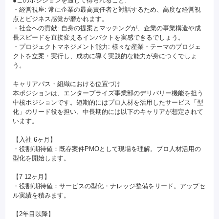
●このポジションを通じて得られること:
・経営視座: 常に企業の最高責任者と対話するため、高度な経営視
点とビジネス感覚が磨かれます。
・社会への貢献: 自身の提案とマッチングが、企業の事業構造や成
長スピードを直接変えるインパクトを実感できるでしょう。
・プロジェクトマネジメント能力: 様々な産業・テーマのプロジェ
クトを立案・実行し、成功に導く実践的な能力が身につくでしょ
う。
キャリアパス・組織における位置づけ
本ポジションは、エンタープライズ事業部のデリバリー機能を担う
中核ポジションです。短期的にはプロ人材を活用したサービス「型
化」のリード役を担い、中長期的には以下のキャリアが想定されて
います。
【入社 6ヶ月】
・役割/期待値：既存案件PMOとして現場を理解。プロ人材活用の
型化を開始します。
【7 12ヶ月】
・役割/期待値：サービスの型化・ナレッジ整備をリード。アップセ
ル実績を積みます。
【2年目以降】