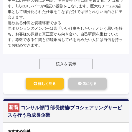
チームの平均人数は3〜4名。開発案件でも10名を超えることは稀で
す。1人のメンバーが幅広い役割をこなします。巨大なチームの歯
車として細分化された仕事をこなすだけでは得られない面白さに出
会えます。
意欲ある仲間と切磋琢磨できる
同ポジションのメンバーは皆「いい仕事をしたい」という思いを持
ち、お客様の課題と真正面から向き合い、自己研鑽を重ねていま
す。尊敬できる仲間と切磋琢磨して己を高めたい人には自信を持っ
てお勧めできます。
続きを表示
詳しく見る
気になる
新着
コンサル部門 部長候補/プロシェアリングサービ
スを行う急成長企業
おすすめ年齢