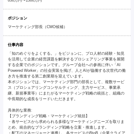
850万円〜1500万円
ポジション
マーケティング部長（CMO候補）
仕事内容
「知のめぐりをよくする。」をビジョンに、プロ人材の経験・知見
を活用して企業の経営課題を解決するプロシェアリング事業を展開
する企業でのポジションです。グループ会社への参画に伴い「AI
Powered Worker」の社会実装を掲げ、人とAIが協働する次世代の働
き方を推進する第二創業期を迎えています。
本ポジションでは、マーケティング部門の部長として、複数サービ
ス（プロシェアリングコンサルティング、主力サービス、事業承
継、新規事業等）にまたがるマーケティング戦略の統括と、組織の
中長期的な成長をリードいただきます。
具体的な業務:
【ブランディング戦略・マーケティング統括】
・各サービスから求められる多様なマーケティングニーズを取りま
とめ、統合的なブランディング戦略を立案・推進します。
・配下のマネージャーと連携し、各サービスのBtoB（企業クライア