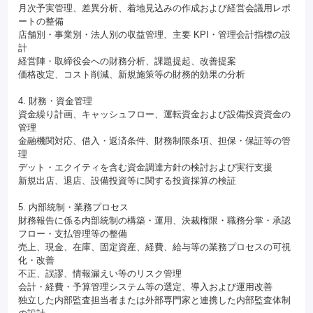
月次予実管理、差異分析、着地見込みの作成および経営会議用レポ
ートの整備
店舗別・事業別・法人別の収益管理、主要 KPI・管理会計指標の設
計
経営陣・取締役会への財務分析、課題提起、改善提案
価格改定、コスト削減、新規施策等の財務的効果の分析
4. 財務・資金管理
資金繰り計画、キャッシュフロー、運転資金および設備投資資金の
管理
金融機関対応、借入・返済条件、財務制限条項、担保・保証等の管
理
デット・エクイティを含む資金調達方針の検討および実行支援
新規出店、退店、設備投資等に関する投資採算の検証
5. 内部統制・業務プロセス
財務報告に係る内部統制の構築・運用、決裁権限・職務分掌・承認
フロー・支払管理等の整備
売上、現金、在庫、固定資産、経費、給与等の業務プロセスの可視
化・改善
不正、誤謬、情報漏えい等のリスク管理
会計・経費・予算管理システム等の選定、導入および運用改善
独立した内部監査担当者または外部専門家と連携した内部監査体制