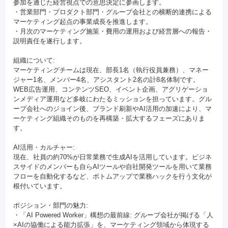
参加を通じた経営視点での意思決定に参画します。
・営業部門・プロダクト部門・グループ会社との横断的連携による
マーケティング起点の事業成長を推進します。
・月次のマーケティング施策・費用の運用および経営層への報告・
説明責任を遂行します。
組織について:
マーケティングチームは現在、部長1名（執行役員兼務）、マネー
ジャー1名、メンバー4名、アシスタント2名の計8名体制です。
WEB広告運用、コンテンツSEO、イベント企画、アグリゲーショ
ンメディア運用など多岐にわたるミッションを担っています。グル
ープ会社へのジョイン後、ブランド刷新やAI活用の加速により、マ
ーケティング組織そのものを再構築・拡大するフェーズにありま
す。
AI活用・カルチャー:
現在、社員の約70%が日常業務で生成AIを活用しています。ビジネ
スサイドのメンバーも自らAIツールや自社開発ツールを用いて業務
フローを自動化するなど、ボトムアップで業務ハックを行う文化が
根付いています。
ポジション・部門の魅力:
・「AI Powered Worker」構想の最前線: グループ会社が掲げる「人
×AIの協働による能力拡張」を、マーケティング領域から体現する