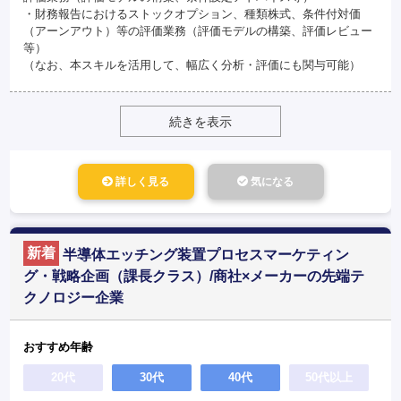
・財務報告におけるストックオプション、種類株式、条件付対価
（アーンアウト）等の評価業務（評価モデルの構築、評価レビュー
等）
（なお、本スキルを活用して、幅広く分析・評価にも関与可能）
続きを表示
詳しく見る
気になる
新着
半導体エッチング装置プロセスマーケティン
グ・戦略企画（課長クラス）/商社×メーカーの先端テ
クノロジー企業
おすすめ年齢
20代
30代
40代
50代以上