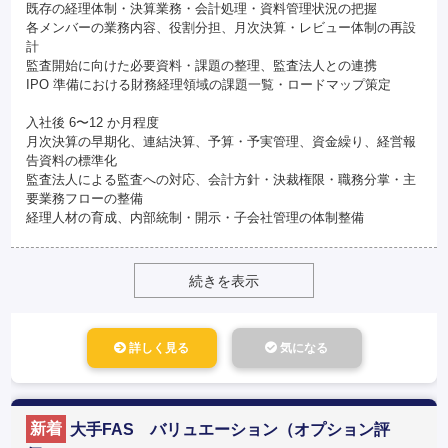
既存の経理体制・決算業務・会計処理・資料管理状況の把握
各メンバーの業務内容、役割分担、月次決算・レビュー体制の再設
計
監査開始に向けた必要資料・課題の整理、監査法人との連携
IPO 準備における財務経理領域の課題一覧・ロードマップ策定
入社後 6〜12 か月程度
月次決算の早期化、連結決算、予算・予実管理、資金繰り、経営報
告資料の標準化
監査法人による監査への対応、会計方針・決裁権限・職務分掌・主
要業務フローの整備
経理人材の育成、内部統制・開示・子会社管理の体制整備
続きを表示
詳しく見る
気になる
新着
大手FAS バリュエーション（オプション評