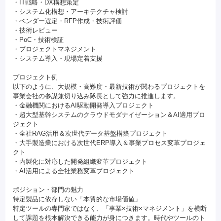
・IT戦略・DX構想策定
・システム化構想・アーキテクチャ検討
・ベンダー選定・RFP作成・技術評価
・技術レビュー
・PoC・技術検証
・プロジェクトマネジメント
・システム導入・現場定着支援
プロジェクト例
以下のように、大規模・高難度・最新技術が関わるプロジェクトを
事業会社の参謀兼切り込み隊長として強力に推進します。
・金融機関におけるAI駆動開発導入プロジェクト
・超大型基幹システムのクラウドモダナイゼーション＆AI適用プロ
ジェクト
・全社RAG活用＆次世代データ基盤構築プロジェクト
・大手製造業における次世代ERP導入＆事業プロセス変革プロジェ
クト
・内製化に対応した開発組織変革プロジェクト
・AI活用による全社業務変革プロジェクト
ポジション・部門の魅力
特定製品に依存しない「本質的な市場価値」
特定ツールの専門家ではなく、「事業×技術×マネジメント」を横断
して課題を根本解決できる能力が身につきます。時代やツールのト