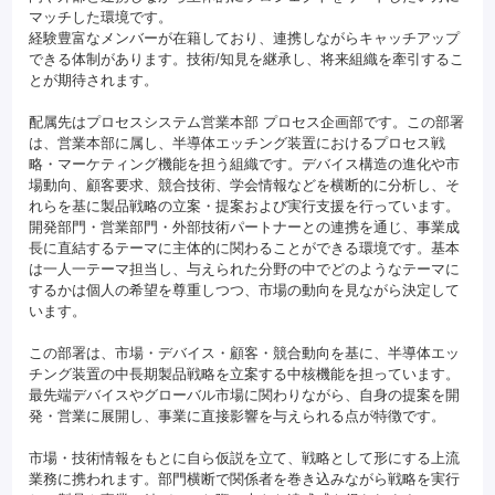
マッチした環境です。
経験豊富なメンバーが在籍しており、連携しながらキャッチアップ
できる体制があります。技術/知見を継承し、将来組織を牽引するこ
とが期待されます。
配属先はプロセスシステム営業本部 プロセス企画部です。この部署
は、営業本部に属し、半導体エッチング装置におけるプロセス戦
略・マーケティング機能を担う組織です。デバイス構造の進化や市
場動向、顧客要求、競合技術、学会情報などを横断的に分析し、そ
れらを基に製品戦略の立案・提案および実行支援を行っています。
開発部門・営業部門・外部技術パートナーとの連携を通じ、事業成
長に直結するテーマに主体的に関わることができる環境です。基本
は一人一テーマ担当し、与えられた分野の中でどのようなテーマに
するかは個人の希望を尊重しつつ、市場の動向を見ながら決定して
います。
この部署は、市場・デバイス・顧客・競合動向を基に、半導体エッ
チング装置の中長期製品戦略を立案する中核機能を担っています。
最先端デバイスやグローバル市場に関わりながら、自身の提案を開
発・営業に展開し、事業に直接影響を与えられる点が特徴です。
市場・技術情報をもとに自ら仮説を立て、戦略として形にする上流
業務に携われます。部門横断で関係者を巻き込みながら戦略を実行