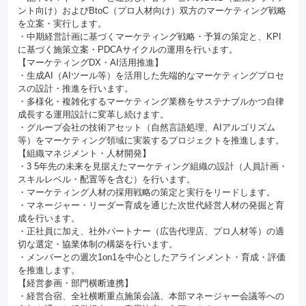
ント向け）およびBtoC（プロ人材向け）双方のマーケティング戦略
を立案・実行します。
・中期経営計画に基づくマーケティング戦略・予算の策定と、KPI
に基づく施策立案・PDCAサイクルの運用を行います。
【マーケティングDX・AI活用推進】
・生成AI（AIツール等）を活用した先端的なマーケティングプロセ
スの設計・推進を行います。
・多様化・複雑化するマーケティング業務をサステナブルかつ自律
成長する運用設計に変革し続けます。
・グループ会社の技術アセット（自然言語処理、AIアルゴリズム
等）をマーケティング領域に実装するプロジェクトを推進します。
【組織マネジメント・人材開発】
・3 5年先の未来を見据えたマーケティング組織の設計（人員計画・
スキルレベル・配置等を含む）を行います。
・マーケティング人材の採用戦略の策定と実行をリードします。
・マネージャー・リーダー育成を通じた次世代経営人材の発掘と育
成を行います。
・正社員に加え、社外パートナー（広告代理店、プロ人材等）の適
切な選定・協業体制の構築を行います。
・メンバーとの週次1on1を中心としたアラインメント・育成・評価
を推進します。
【経営参画・部門横断連携】
・経営合宿、全社横断重点施策会議、本部マネージャー会議等への