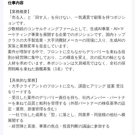
仕事内容
【業務概要】
「売る人」と「回す人」を分けない、一気通貫で顧客を持つポジシ
ョンです。
少数精鋭のコンサルティングファームとして、生成AI事業・AI×マ
ーケティング事業を展開する企業でのポジションです。国内トップ
クラスの大手製造業・大手消費財メーカーの現場に入り、生成AIの
実装と業務変革を並走しています。
案件が増加する中で、フロントに立ちながらデリバリーを束ねる役
割が経営陣に集中しており、この構造を変え、次の拡大の軸となる
人材を求めています。本ポジションは欠員補充ではなく、全社の採
用戦略を束ねた旗艦募集（1名）です。
【具体的な業務】
・大手クライアントのフロントに立ち、課題ヒアリング 提案 受注
をリードする
・受注した案件のデリバリー責任を持ち、社内メンバー・パートナ
ーを束ねて品質と粗利を管理する（外部パートナーの検収基準の設
定・運用、原価管理を含む）
・一社で出した成果を「型」に落とし、同業界・同規模の他社へ横
展開する
・経営陣と直接、事業の焦点・投資判断の議論に参加する