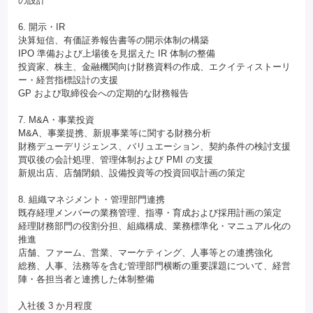
の設計
6. 開示・IR
決算短信、有価証券報告書等の開示体制の構築
IPO 準備および上場後を見据えた IR 体制の整備
投資家、株主、金融機関向け財務資料の作成、エクイティストーリ
ー・経営指標設計の支援
GP および取締役会への定期的な財務報告
7. M&A・事業投資
M&A、事業提携、新規事業等に関する財務分析
財務デューデリジェンス、バリュエーション、契約条件の検討支援
買収後の会計処理、管理体制および PMI の支援
新規出店、店舗閉鎖、設備投資等の投資回収計画の策定
8. 組織マネジメント・管理部門連携
既存経理メンバーの業務管理、指導・育成および採用計画の策定
経理財務部門の役割分担、組織構成、業務標準化・マニュアル化の
推進
店舗、ファーム、営業、マーケティング、人事等との連携強化
総務、人事、法務等を含む管理部門横断の重要課題について、経営
陣・各担当者と連携した体制整備
入社後 3 か月程度