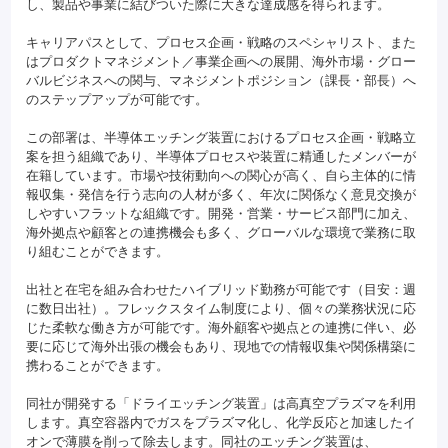
し、製品や事業に結びついた際に大きな達成感を得られます。
キャリアパスとして、プロセス企画・戦略のスペシャリスト、また
はプロダクトマネジメント／事業企画への展開、海外市場・グロー
バルビジネスへの関与、マネジメントポジション（課長・部長）へ
のステップアップが可能です。
この部署は、半導体エッチング装置におけるプロセス企画・戦略立
案を担う組織であり、半導体プロセスや装置に精通したメンバーが
在籍しています。市場や技術動向への関心が高く、自ら主体的に情
報収集・発信を行う志向の人材が多く、年次に関係なく意見交換が
しやすいフラットな組織です。開発・営業・サービス部門に加え、
海外拠点や顧客との連携機会も多く、グローバルな環境で業務に取
り組むことができます。
出社と在宅を組み合わせたハイブリッド勤務が可能です（目安：週
に数日出社）。フレックスタイム制度により、個々の業務状況に応
じた柔軟な働き方が可能です。海外顧客や拠点との連携に伴い、必
要に応じて海外出張の機会もあり、現地での情報収集や関係構築に
携わることができます。
同社が開発する「ドライエッチング装置」は高真空プラズマを利用
します。真空容器内でガスをプラズマ化し、化学反応と加速したイ
オンで薄膜を削って除去します。同社のエッチング装置は、