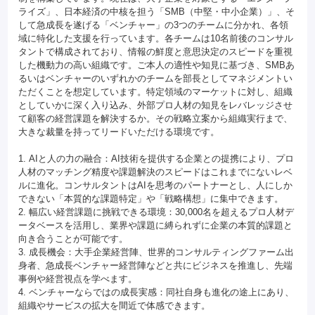
ライズ」、日本経済の中核を担う「SMB（中堅・中小企業）」、そ
して急成長を遂げる「ベンチャー」の3つのチームに分かれ、各領
域に特化した支援を行っています。各チームは10名前後のコンサル
タントで構成されており、情報の鮮度と意思決定のスピードを重視
した機動力の高い組織です。ご本人の適性や知見に基づき、SMBあ
るいはベンチャーのいずれかのチームを部長としてマネジメントい
ただくことを想定しています。特定領域のマーケットに対し、組織
としていかに深く入り込み、外部プロ人材の知見をレバレッジさせ
て顧客の経営課題を解決するか。その戦略立案から組織実行まで、
大きな裁量を持ってリードいただける環境です。
1. AIと人の力の融合：AI技術を提供する企業との提携により、プロ
人材のマッチング精度や課題解決のスピードはこれまでにないレベ
ルに進化。コンサルタントはAIを思考のパートナーとし、人にしか
できない「本質的な課題特定」や「戦略構想」に集中できます。
2. 幅広い経営課題に挑戦できる環境：30,000名を超えるプロ人材デ
ータベースを活用し、業界や課題に縛られずに企業の本質的課題と
向き合うことが可能です。
3. 成長機会：大手企業経営陣、世界的コンサルティングファーム出
身者、急成長ベンチャー経営陣などと共にビジネスを推進し、先端
事例や経営視点を学べます。
4. ベンチャーならではの成長実感：同社自身も進化の途上にあり、
組織やサービスの拡大を間近で体感できます。