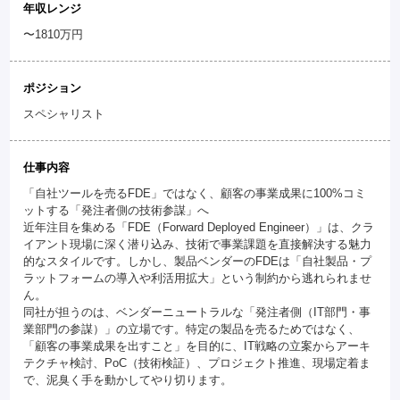
年収レンジ
〜1810万円
ポジション
スペシャリスト
仕事内容
「自社ツールを売るFDE」ではなく、顧客の事業成果に100%コミ
ットする「発注者側の技術参謀」へ
近年注目を集める「FDE（Forward Deployed Engineer）」は、クラ
イアント現場に深く潜り込み、技術で事業課題を直接解決する魅力
的なスタイルです。しかし、製品ベンダーのFDEは「自社製品・プ
ラットフォームの導入や利活用拡大」という制約から逃れられませ
ん。
同社が担うのは、ベンダーニュートラルな「発注者側（IT部門・事
業部門の参謀）」の立場です。特定の製品を売るためではなく、
「顧客の事業成果を出すこと」を目的に、IT戦略の立案からアーキ
テクチャ検討、PoC（技術検証）、プロジェクト推進、現場定着ま
で、泥臭く手を動かしてやり切ります。