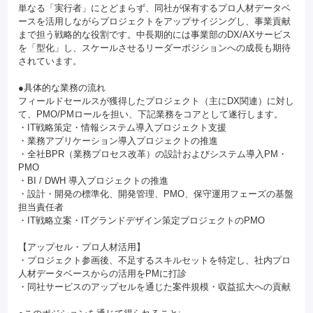
単なる「実行者」にとどまらず、同社が保有するプロ人材データベ
ースを活用しながらプロジェクトをアップサイジングし、事業貢献
まで担う戦略的な役割です。中長期的には事業部のDX/AXサービス
を「型化」し、スケールさせるリーダーポジションへの成長も期待
されています。
●具体的な業務の流れ
フィールドセールスが獲得したプロジェクト（主にDX関連）に対し
て、PMO/PMロールを担い、下記業務をコアとして遂行します。
・IT戦略策定・情報システム導入プロジェクト支援
・業務アプリケーション導入プロジェクトの推進
・全社BPR（業務プロセス改革）の設計およびシステム導入PM・
PMO
・BI / DWH 導入プロジェクトの推進
・設計・開発の標準化、開発管理、PMO、保守運用フェーズの基盤
担当責任者
・IT戦略立案・ITグランドデザイン策定プロジェクトのPMO
【アップセル・プロ人材活用】
・プロジェクト参画後、不足するスキルセットを特定し、社内プロ
人材データベースからの活用をPMに打診
・同社サービスのアップセルを通じた案件規模・収益拡大への貢献