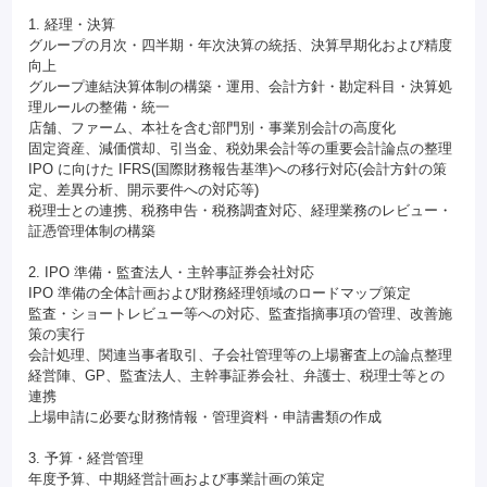
1. 経理・決算
グループの月次・四半期・年次決算の統括、決算早期化および精度
向上
グループ連結決算体制の構築・運用、会計方針・勘定科目・決算処
理ルールの整備・統一
店舗、ファーム、本社を含む部門別・事業別会計の高度化
固定資産、減価償却、引当金、税効果会計等の重要会計論点の整理
IPO に向けた IFRS(国際財務報告基準)への移行対応(会計方針の策
定、差異分析、開示要件への対応等)
税理士との連携、税務申告・税務調査対応、経理業務のレビュー・
証憑管理体制の構築
2. IPO 準備・監査法人・主幹事証券会社対応
IPO 準備の全体計画および財務経理領域のロードマップ策定
監査・ショートレビュー等への対応、監査指摘事項の管理、改善施
策の実行
会計処理、関連当事者取引、子会社管理等の上場審査上の論点整理
経営陣、GP、監査法人、主幹事証券会社、弁護士、税理士等との
連携
上場申請に必要な財務情報・管理資料・申請書類の作成
3. 予算・経営管理
年度予算、中期経営計画および事業計画の策定