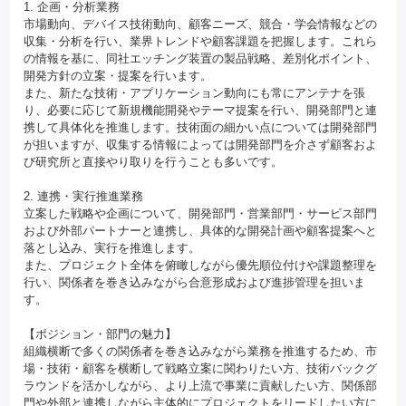
1. 企画・分析業務
市場動向、デバイス技術動向、顧客ニーズ、競合・学会情報などの
収集・分析を行い、業界トレンドや顧客課題を把握します。これら
の情報を基に、同社エッチング装置の製品戦略、差別化ポイント、
開発方針の立案・提案を行います。
また、新たな技術・アプリケーション動向にも常にアンテナを張
り、必要に応じて新規機能開発やテーマ提案を行い、開発部門と連
携して具体化を推進します。技術面の細かい点については開発部門
が担いますが、収集する情報によっては開発部門を介さず顧客およ
び研究所と直接やり取りを行うことも多いです。
2. 連携・実行推進業務
立案した戦略や企画について、開発部門・営業部門・サービス部門
および外部パートナーと連携し、具体的な開発計画や顧客提案へと
落とし込み、実行を推進します。
また、プロジェクト全体を俯瞰しながら優先順位付けや課題整理を
行い、関係者を巻き込みながら合意形成および進捗管理を担いま
す。
【ポジション・部門の魅力】
組織横断で多くの関係者を巻き込みながら業務を推進するため、市
場・技術・顧客を横断して戦略立案に関わりたい方、技術バックグ
ラウンドを活かしながら、より上流で事業に貢献したい方、関係部
門や外部と連携しながら主体的にプロジェクトをリードしたい方に