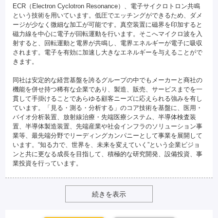
ECR（Electron Cyclotron Resonance）、電子サイクロトロン共鳴
という技術を用いています。低圧でエッチングができるため、ダメ
ージが少なく微細な加工が可能です。真空装置に磁界を印加すると
磁力線を中心に電子が回転運動を行います。そこへマイクロ波を入
射すると、回転運動と電界が共鳴し、電界エネルギーが電子に吸収
されます。電子を有効に加速し大きなエネルギーを与えることがで
きます。
同社は安定的な経営基盤を誇るグループの中でもメーカーと商社の
機能を併せ持つ稀有な企業であり、製造、販売、サービスまでを一
貫して手掛けることであらゆる顧客ニーズに応えられる強みを有し
ています。「見る・測る・分析する」のコア技術を基盤に、医用・
バイオ分析装置、放射線治療・先端医療システム、半導体検査装
置、半導体製造装置、先端産業や社会インフラのソリューション事
業等、最先端分野でリーディングカンパニーとして事業を展開して
います。“知る力で、世界を、未来を変えていく”という企業ビジョ
ンと共に更なる成長を目指して、積極的な研究開発、設備投資、事
業投資を行っています。
続きを表示