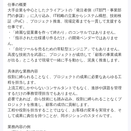
仕事の概要
大手企業を中心としたクライアントの「発注者側（IT部門・事業部
門の参謀）」に入り込み、IT戦略の立案からシステム構想、技術検
証（PoC）、プロジェクト推進、現場定着までを一貫して支援する
仕事です。
・「綺麗な提案書を作って終わり」のコンサルではありません。
・「指示された仕様通り作るだけ」の開発ベンダーではありませ
ん。
・「自社ツールを売るための常駐型エンジニア」でもありません。
高度な技術力を武器に、プロジェクトが成功して「顧客の事業成果
が出る」ところまで現場で一緒に手を動かし、泥臭く推進します。
具体的な業務内容
役割に縛られることなく、プロジェクトの成果に必要なあらゆる工
程を担当します。
上流工程しかやらないコンサルタントでもなく、進捗や課題を管理
するだけの事務管理担当でもありません。
必要であれば、自ら技術にも踏み込み、役割に縛られることなくプ
ロジェクトを推進し、顧客の成功に貢献します。
工程や役割を担当することではなく、お客様の変革を実現する、そ
して成果に責任を持つことが、同ポジションのスタイルです。
業務内容の例