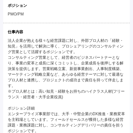
ポジション
PMO/PM
仕事内容
法人企業が抱える様々な経営課題に対し、外部プロ人材の「経験・
知見」を活用して解決に導く、プロシェアリングのコンサルティン
グ営業として活躍するポジションです。
コンサルティング営業として、経営者のビジネスパートナーとな
り、事業の変革と成長に深くコミットし、企業成長を後押しする解
決策を提供します。営業戦略立案、新規事業創出、人事制度構築、
マーケティング戦略立案など、あらゆる経営テーマに対して最適な
プロ人材と連携し、プロジェクトの成功まで責任を持って伴走しま
す。
※プロ人材とは：高い知見・経験をお持ちのハイクラス人材(フリー
ランス・経営者・大手企業役員)
ポジション詳細
エンタープライズ事業部では、大手・中堅企業のDX推進・業務変革
を主戦場としています。フィールドセールスが獲得した多様な経営
課題・業務課題に対し、コンサルティングデリバリーの責任を担う
ポジションです。