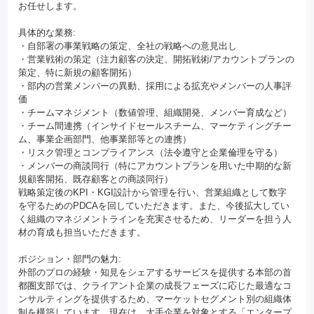
お任せします。
具体的な業務:
・自部署の事業戦略の策定、全社の戦略への意見出し
・営業戦術の策定（注力顧客の決定、開拓戦術/アカウントプランの
策定、特に新規の顧客開拓）
・部内の営業メンバーの異動、採用による拡充やメンバーの人事評
価
・チームマネジメント（数値管理、組織開発、メンバー育成など）
・チーム間連携（インサイドセールスチーム、マーケティングチー
ム、事業企画部門、他事業部等との連携）
・リスク管理とコンプライアンス（法令遵守と企業倫理を守る）
・メンバーの商談同行（特にアカウントプランを用いた中期的な新
規顧客開拓、既存顧客との商談同行）
戦略策定後のKPI・KGI設計から管理を行い、営業組織として数字
を守るためのPDCAを回していただきます。また、今後拡大してい
く組織のマネジメントラインを充実させるため、リーダーを担う人
材の育成も担当いただきます。
ポジション・部門の魅力:
外部のプロの経験・知見をシェアするサービスを提供する本部の首
都圏支部では、クライアント企業の成長フェーズに応じた最適なコ
ンサルティングを提供するため、マーケットセグメント別の組織体
制を構築しています。現在は、大手企業を対象とする「エンタープ