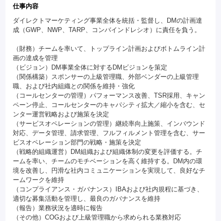
仕事内容
ダイレクトマーケティング事業全体を統括・監督し、DMの計画達
成（GWP、NWP、TARP、コンバインドレシオ）に責任を負う。
（財務）チームを率いて、トップライン計画およびボトムライン計
画の達成を管理
（ビジョン）DM事業全体に対するDMビジョンを策定
（関係構築）スポンサーの上級管理職、外部ベンダーの上級管理
職、および社内組織との関係を維持・強化
（コールセンターの管理）パフォーマンス改善、TSR採用、キャン
ペーン停止、コールセンターのキャパシティ拡大／縮小を含む、セ
ンター運営戦略および施策を決定
（サービスオペレーションの管理）継続率向上施策、インバウンド
対応、データ管理、請求管理、フルフィルメント管理を含む、サー
ビスオペレーション部門の戦略・施策を決定
（戦略的組織運営）DM組織および組織体制の変更を評価する。チ
ームを率い、チームのモチベーションを高く維持する。DM内の環
境を改善し、円滑な社内コミュニケーションを実現して、良好なチ
ームワークを維持
（コンプライアンス・ガバナンス）IBAおよび社内規程に基づき、
適切な募集活動を管理し、最良のガバナンスを維持
（報告）業務状況を適時に報告
（その他）COGおよび上級管理職から求められる業務対応